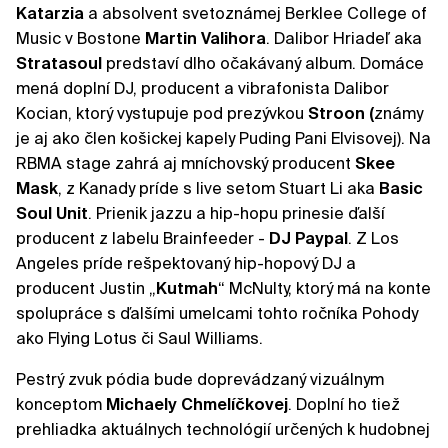
Katarzia
a absolvent svetoznámej Berklee College of
Music v Bostone
Martin Valihora
. Dalibor Hriadeľ aka
Stratasoul
predstaví dlho očakávaný album. Domáce
mená doplní DJ, producent a vibrafonista Dalibor
Kocian, ktorý vystupuje pod prezývkou
Stroon (
známy
je aj ako člen košickej kapely Puding Pani Elvisovej). Na
RBMA stage zahrá aj mníchovský producent
Skee
Mask
, z Kanady príde s live setom Stuart Li aka
Basic
Soul Unit
. Prienik jazzu a hip-hopu prinesie ďalší
producent z labelu Brainfeeder -
DJ Paypal
. Z Los
Angeles príde rešpektovaný hip-hopový DJ a
producent Justin „
Kutmah
“ McNulty, ktorý má na konte
spolupráce s ďalšími umelcami tohto ročníka Pohody
ako Flying Lotus či Saul Williams.
Pestrý zvuk pódia bude doprevádzaný vizuálnym
konceptom
Michaely Chmelíčkovej
. Doplní ho tiež
prehliadka aktuálnych technológií určených k hudobnej