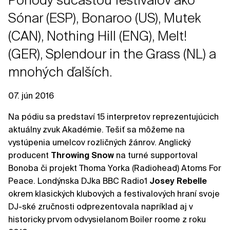
Pohody súčasťou festivalov ako
Sónar (ESP), Bonaroo (US), Mutek
(CAN), Nothing Hill (ENG), Melt!
(GER), Splendour in the Grass (NL) a
mnohých ďalších.
07. jún 2016
Na pódiu sa predstaví 15 interpretov reprezentujúcich
aktuálny zvuk Akadémie. Tešiť sa môžeme na
vystúpenia umelcov rozličných žánrov. Anglický
producent
Throwing Snow
na turné supportoval
Bonoba či projekt Thoma Yorka (Radiohead) Atoms For
Peace. Londýnska DJka BBC Radio1
Josey Rebelle
okrem klasických klubových a festivalových hraní svoje
DJ-ské zručnosti odprezentovala napríklad aj v
historicky prvom odvysielanom Boiler roome z roku