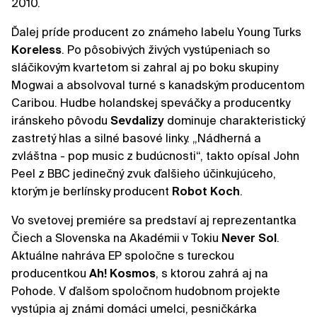
2010.
Ďalej príde producent zo známeho labelu Young Turks
Koreless
. Po pôsobivých živých vystúpeniach so
sláčikovým kvartetom si zahral aj po boku skupiny
Mogwai a absolvoval turné s kanadským producentom
Caribou. Hudbe holandskej speváčky a producentky
iránskeho pôvodu
Sevdalizy
dominuje charakteristický
zastretý hlas a silné basové linky. „Nádherná a
zvláštna - pop music z budúcnosti“, takto opísal John
Peel z BBC jedinečný zvuk ďalšieho účinkujúceho,
ktorým je berlínsky producent
Robot Koch
.
Vo svetovej premiére sa predstaví aj reprezentantka
Čiech a Slovenska na Akadémii v Tokiu
Never Sol
.
Aktuálne nahráva EP spoločne s tureckou
producentkou
Ah! Kosmos
, s ktorou zahrá aj na
Pohode. V ďalšom spoločnom hudobnom projekte
vystúpia aj známi domáci umelci, pesničkárka