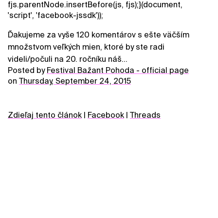
fjs.parentNode.insertBefore(js, fjs);}(document,
'script', 'facebook-jssdk'));
Ďakujeme za vyše 120 komentárov s ešte väčším
množstvom veľkých mien, ktoré by ste radi
videli/počuli na 20. ročníku náš...
Posted by
Festival Bažant Pohoda - official page
on
Thursday, September 24, 2015
Zdieľaj tento článok
|
Facebook
|
Threads