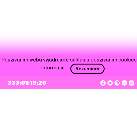
Používaním webu vyjadrujete súhlas s používaním cookies
informácií
Rozumiem
NEWSLETTER
333:01:19:20
Prihlásiť sa
Súhlasím so zapísaním mojej e-mailovej adresy do Pohoda Newslettra a využívaním
na marketingové účely.