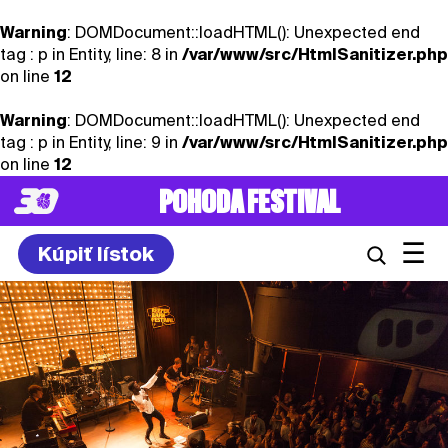
Warning
: DOMDocument::loadHTML(): Unexpected end
tag : p in Entity, line: 8 in
/var/www/src/HtmlSanitizer.php
on line
12
Warning
: DOMDocument::loadHTML(): Unexpected end
tag : p in Entity, line: 9 in
/var/www/src/HtmlSanitizer.php
on line
12
POHODA FESTIVAL
☰
Kúpiť lístok