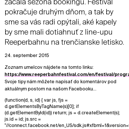
začala sezóna bookingu. Festival
pokračuje druhým dňom, a tak by
sme sa vás radi opýtali, aké kapely
by sme mali dotiahnuť z line-upu
Reeperbahnu na trenčianske letisko.
24. september 2015
Zoznam umelcov nájdete na tomto linku:
https://www.reeperbahnfestival.com/en/festival/pro
Svoje tipy nám môžete napísať do komentárov pod
aktuálnym postom na našom Facebooku...
(function(d, s, id) { var js, fjs =
d.getElementsByTagName(s)[0]; if
(d.getElementById(id)) return; js = d.createElement(s);
js.id = id; js.src =
"//connect.facebook.net/en_US/sdk.js#xfbml=1&version=v