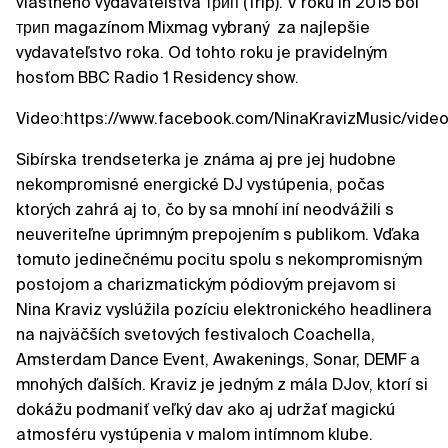
vlastného vydavateľstva трип (Trip). V roku In 2015 bol
трип magazínom Mixmag vybraný za najlepšie
vydavateľstvo roka. Od tohto roku je pravidelným
hosťom BBC Radio 1 Residency show.
Video:https://www.facebook.com/NinaKravizMusic/vid
Sibírska trendseterka je známa aj pre jej hudobne
nekompromisné energické DJ vystúpenia, počas
ktorých zahrá aj to, čo by sa mnohí iní neodvážili s
neuveriteľne úprimným prepojením s publikom. Vďaka
tomuto jedinečnému pocitu spolu s nekompromisným
postojom a charizmatickým pódiovým prejavom si
Nina Kraviz vyslúžila pozíciu elektronického headlinera
na najväčších svetových festivaloch Coachella,
Amsterdam Dance Event, Awakenings, Sonar, DEMF a
mnohých ďalších. Kraviz je jedným z mála DJov, ktorí si
dokážu podmaniť veľký dav ako aj udržať magickú
atmosféru vystúpenia v malom intímnom klube.