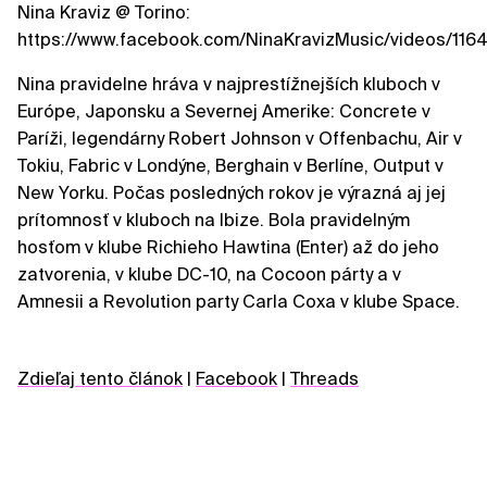
Nina Kraviz @ Torino:
https://www.facebook.com/NinaKravizMusic/videos/11
Nina pravidelne hráva v najprestížnejších kluboch v
Európe, Japonsku a Severnej Amerike: Concrete v
Paríži, legendárny Robert Johnson v Offenbachu, Air v
Tokiu, Fabric v Londýne, Berghain v Berlíne, Output v
New Yorku. Počas posledných rokov je výrazná aj jej
prítomnosť v kluboch na Ibize. Bola pravidelným
hosťom v klube Richieho Hawtina (Enter) až do jeho
zatvorenia, v klube DC-10, na Cocoon párty a v
Amnesii a Revolution party Carla Coxa v klube Space.
Zdieľaj tento článok
|
Facebook
|
Threads