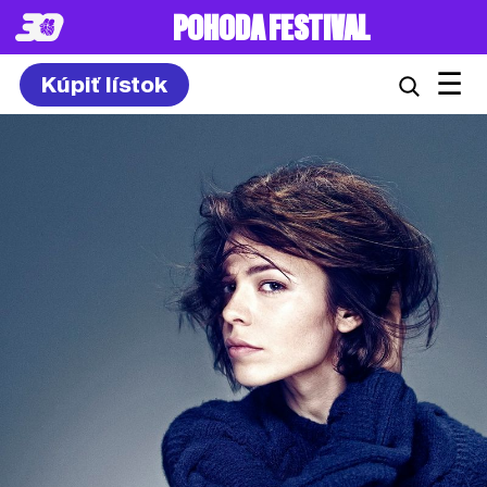
POHODA FESTIVAL
☰
Kúpiť lístok