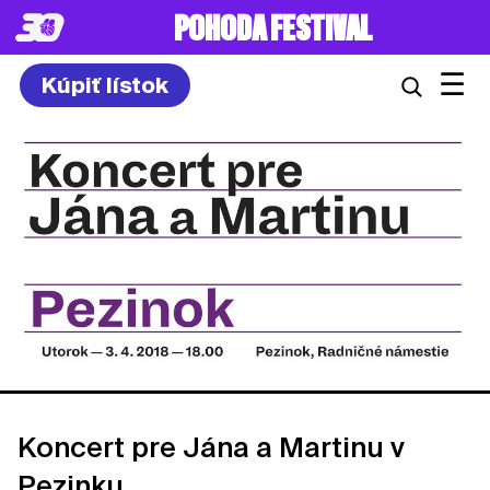
POHODA FESTIVAL
☰
Kúpiť lístok
Koncert pre Jána a Martinu v
Pezinku