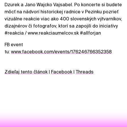
Dzurek a Jano Wajcko Vajsabel. Po koncerte si budete
môcť na nádvorí historickej radnice v Pezinku pozrieť
vizuálne reakcie viac ako 400 slovenských výtvarníkov,
dizajnérov či fotografov, ktorí sa zapojili do iniciatívy
#reakcia / www.reakciaumelcov.sk #allforjan
FB event
tu:
www.facebook.com/events/176246766352358
Zdieľaj tento článok
|
Facebook
|
Threads