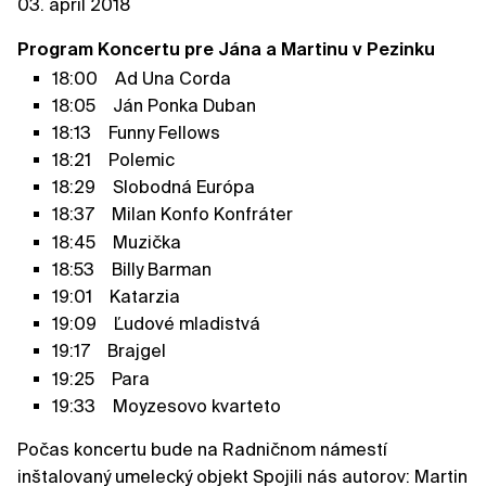
03. apríl 2018
Program Koncertu pre Jána a Martinu v Pezinku
18:00 Ad Una Corda
18:05 Ján Ponka Duban
18:13 Funny Fellows
18:21 Polemic
18:29 Slobodná Európa
18:37 Milan Konfo Konfráter
18:45 Muzička
18:53 Billy Barman
19:01 Katarzia
19:09 Ľudové mladistvá
19:17 Brajgel
19:25 Para
19:33 Moyzesovo kvarteto
Počas koncertu bude na Radničnom námestí
inštalovaný umelecký objekt Spojili nás autorov: Martin