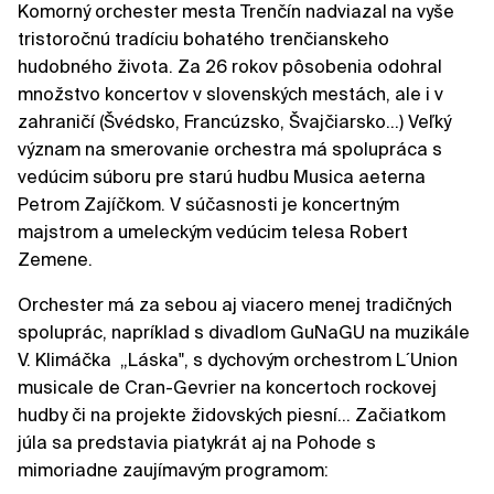
Komorný orchester mesta Trenčín nadviazal na vyše
tristoročnú tradíciu bohatého trenčianskeho
hudobného života. Za 26 rokov pôsobenia odohral
množstvo koncertov v slovenských mestách, ale i v
zahraničí (Švédsko, Francúzsko, Švajčiarsko...) Veľký
význam na smerovanie orchestra má spolupráca s
vedúcim súboru pre starú hudbu Musica aeterna
Petrom Zajíčkom. V súčasnosti je koncertným
majstrom a umeleckým vedúcim telesa Robert
Zemene.
Orchester má za sebou aj viacero menej tradičných
spoluprác, napríklad s divadlom GuNaGU na muzikále
V. Klimáčka „Láska", s dychovým orchestrom L´Union
musicale de Cran-Gevrier na koncertoch rockovej
hudby či na projekte židovských piesní... Začiatkom
júla sa predstavia piatykrát aj na Pohode s
mimoriadne zaujímavým programom: