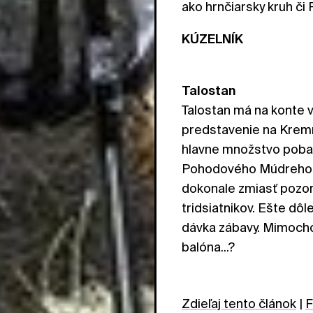
ako hrnčiarsky kruh či 
KÚZELNÍK
Talostan
Talostan má na konte v
predstavenie na Kremn
hlavne množstvo pobav
Pohodového Múdreho p
dokonale zmiasť pozor
tridsiatnikov. Ešte dôl
dávka zábavy. Mimocho
balóna...?
Zdieľaj tento článok
|
F