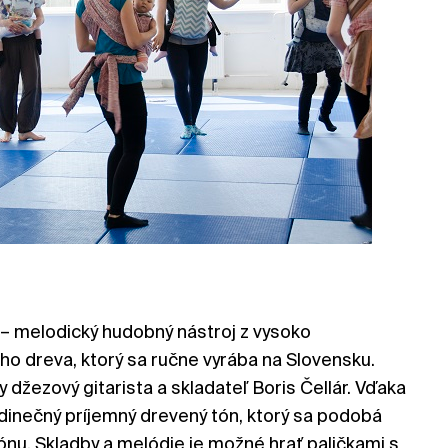
– melodický hudobný nástroj z vysoko
o dreva, ktorý sa ručne vyrába na Slovensku.
džezový gitarista a skladateľ Boris Čellár. Vďaka
jedinečný príjemný drevený tón, ktorý sa podobá
ónu. Skladby a melódie je možné hrať paličkami s