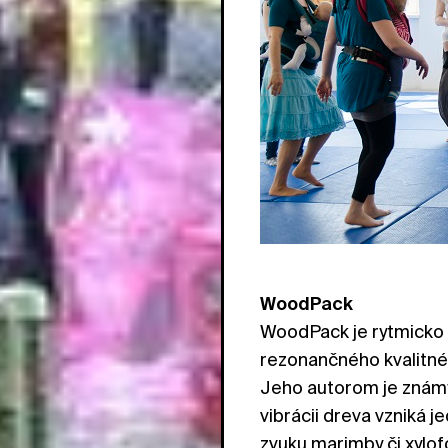
WoodPack
WoodPack je rytmicko 
rezonančného kvalitnéh
Jeho autorom je známy 
vibrácii dreva vzniká 
zvuku marimby či xylof