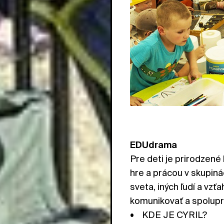
EDUdrama
Pre deti je prirodzené
hre a prácou v skupiná
sveta, iných ľudí a vzť
komunikovať a spolupr
• KDE JE CYRIL?