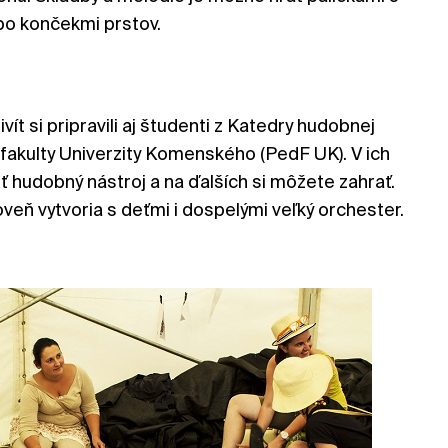
o končekmi prstov.
ít si pripravili aj študenti z Katedry hudobnej
fakulty Univerzity Komenského (PedF UK). V ich
ť hudobný nástroj a na ďalších si môžete zahrať.
veň vytvoria s deťmi i dospelými veľký orchester.