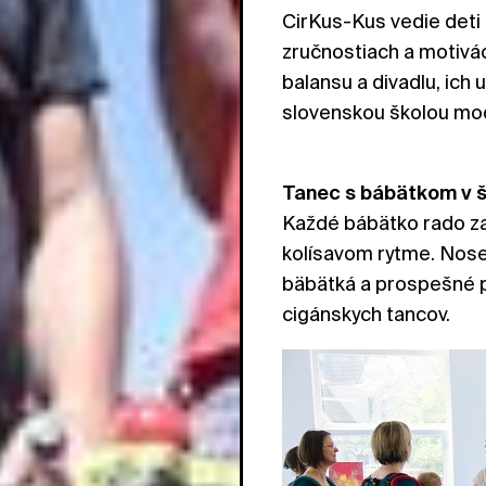
CirKus-Kus vedie deti 
zručnostiach a motivác
balansu a divadlu, ich
slovenskou školou mo
Tanec s bábätkom v 
Každé bábätko rado z
kolísavom rytme. Nose
bäbätká a prospešné p
cigánskych tancov.