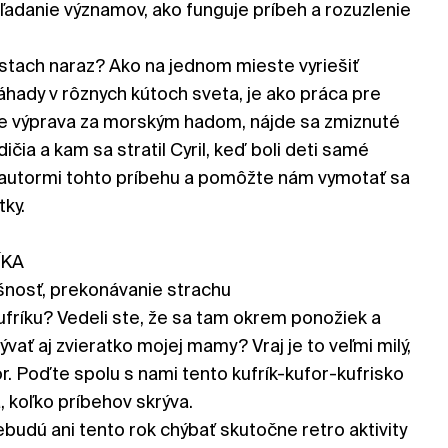
hľadanie významov, ako funguje príbeh a rozuzlenie
estach naraz? Ako na jednom mieste vyriešiť
áhady v rôznych kútoch sveta, je ako práca pre
e výprava za morským hadom, nájde sa zmiznuté
dičia a kam sa stratil Cyril, keď boli deti samé
 autormi tohto príbehu a pomôžte nám vymotať sa
tky.
ÍKA
nosť, prekonávanie strachu
fríku? Vedeli ste, že sa tam okrem ponožiek a
vať aj zvieratko mojej mamy? Vraj je to veľmi milý,
or. Poďte spolu s nami tento kufrík-kufor-kufrisko
, koľko príbehov skrýva.
udú ani tento rok chýbať skutočne retro aktivity