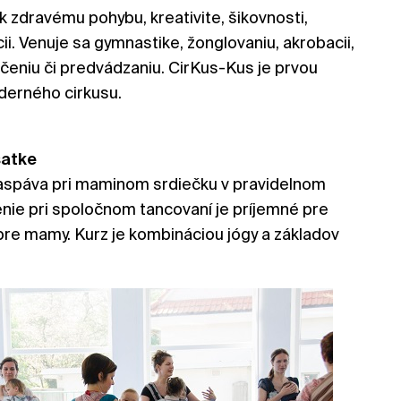
k zdravému pohybu, kreativite, šikovnosti,
ii. Venuje sa gymnastike, žonglovaniu, akrobacii,
 učeniu či predvádzaniu. CirKus-Kus je prvou
derného cirkusu.
šatke
aspáva pri maminom srdiečku v pravidelnom
nie pri spoločnom tancovaní je príjemné pre
re mamy. Kurz je kombináciou jógy a základov