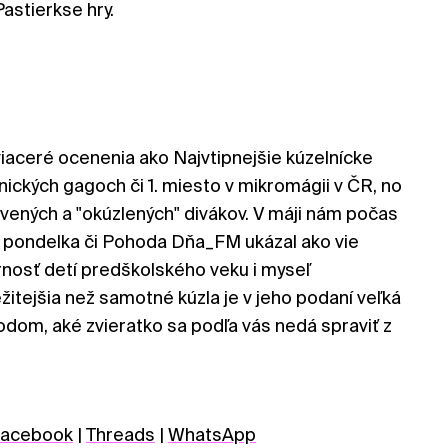
Pastierkse hry.
iaceré ocenenia ako Najvtipnejšie kúzelnícke
ických gagoch či 1. miesto v mikromágii v ČR, no
ených a "okúzlených" divákov. V máji nám počas
ondelka či Pohoda Dňa_FM ukázal ako vie
nosť detí predškolského veku i myseľ
ežitejšia než samotné kúzla je v jeho podaní veľká
dom, aké zvieratko sa podľa vás nedá spraviť z
acebook
|
Threads
|
WhatsApp