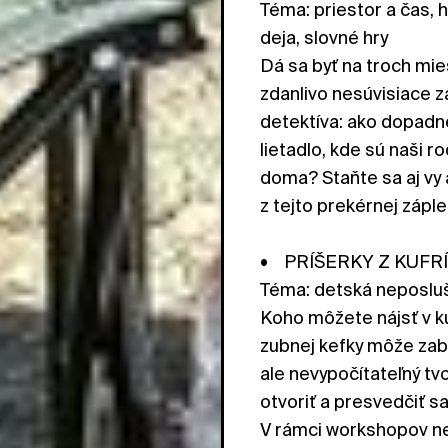
Téma: priestor a čas, 
deja, slovné hry
Dá sa byť na troch mi
zdanlivo nesúvisiace z
detektíva: ako dopadn
lietadlo, kde sú naši ro
doma? Staňte sa aj vy
z tejto prekérnej záple
• PRÍŠERKY Z KUFR
Téma: detská neposluš
Koho môžete nájsť v ku
zubnej kefky môže zabý
ale nevypočítateľný tv
otvoriť a presvedčiť sa
V rámci workshopov neb