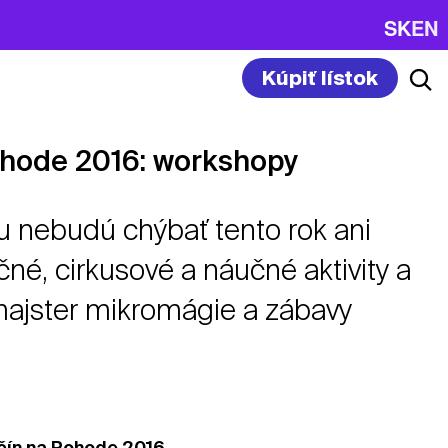
SK
EN
Kúpiť lístok
ohode 2016: workshopy
u nebudú chýbať tento rok ani
né, cirkusové a náučné aktivity a
majster mikromágie a zábavy
čín na Pohode 2016