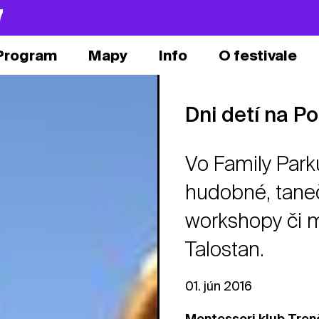
7
Program
Mapy
Info
O festivale
Dni detí na P
Vo Family Park
hudobné, taneč
workshopy či 
Talostan.
01. jún 2016
Montessori klub Tren