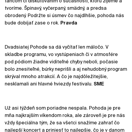
tancom či diskutovaním o súčasnosti, ktorú žijeme a
tvoríme. Špinavý, vyčerpaný, smädný, a predsa
obrodený. Podržte si úsmev čo najdlhšie, pohoda nás
bude dobíjať zase o rok.
Pravda
Dvadsiatej Pohode sa dá vyčítať len máločo. V
skladbe programu, vo vystúpeniach či v atmosfére
pod pódiom žiadne viditeľné chyby neboli, počasie
bolo znesiteľné, búrky neprišli a aj nehudobný program
skrýval mnoho atrakcií. A čo je najdôležitejšie,
nesklamali ani hlavné hviezdy festivalu.
SME
Už asi týždeň som poriadne nespala. Pohoda je pre
mňa najkrajším víkendom roka, ale zároveň je pre nás
vždy špeciálna tým, že sa všetci snažíme zahrať čo
najlepší koncert a priniesť to najlepšie, čo je v danom