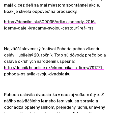
maják, cez deň sa stal miestom spontánnej akcie.
Bozk je skvelá odpoveď na predsudky.
https://dennikn.sk/509095/odkaz-pohody-2016-
ideme-dalej-kracame-svojou-cestou/?ref=rs
s
Najväčší slovenský festival Pohoda počas víkendu
oslávil jubilejný 20. ročník. Toto sú dôvody, prečo bola
oslava okrúhlych narodenín úspešná:
http://dennik.hnonline.sk/ekonomika-a-firmy/791771-
pohoda-oslavila-svoju-dvadsiatku
Pohoda oslávila dvadsiatku v naozaj veľkom štýle. Z
nášho najväčšieho letného festivalu sa spravidla
odchádza opálený slnkom, prejedený ľuďmi, unavený