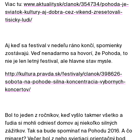
Viac tu:
www.aktuality.sk/clanok/354734/pohoda-je-
sviatok-kultury-aj-dobra-cez-vikend-zresetovali-
tisicky-ludi/
Aj keď sa festival v nedeľu ráno končí, spomienky
zostávajú. Veď nenadarmo sa hovorí, že Pohoda, to
nie je len letný festival, ale hlavne stav mysle.
http://kultura.pravda.sk/festivaly/clanok/398626-
sobota-na-pohode-silna-koncentracia-vybornych-
koncertov/
Bol to jeden z ročníkov, keď vyšlo takmer všetko a
ľudia si mohli odniesť domov aj niekoľko silných
zážitkov. Tak sa bude spomínať na Pohodu 2016. A čo
minaret? Večer bol z neho svietiaci orientačný bod,