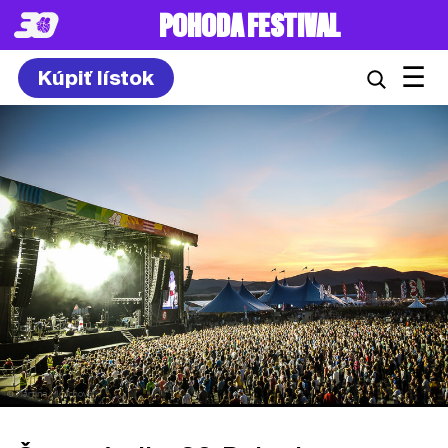
POHODA FESTIVAL
☰
Kúpiť lístok