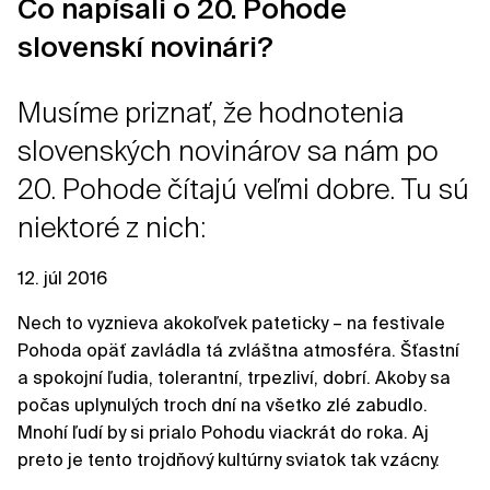
Čo napísali o 20. Pohode
slovenskí novinári?
Musíme priznať, že hodnotenia
slovenských novinárov sa nám po
20. Pohode čítajú veľmi dobre. Tu sú
niektoré z nich:
12. júl 2016
Nech to vyznieva akokoľvek pateticky – na festivale
Pohoda opäť zavládla tá zvláštna atmosféra. Šťastní
a spokojní ľudia, tolerantní, trpezliví, dobrí. Akoby sa
počas uplynulých troch dní na všetko zlé zabudlo.
Mnohí ľudí by si prialo Pohodu viackrát do roka. Aj
preto je tento trojdňový kultúrny sviatok tak vzácny.