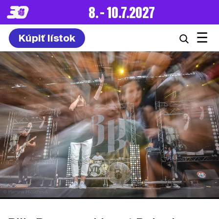
8. – 10.7.2027
☰
Kúpiť lístok