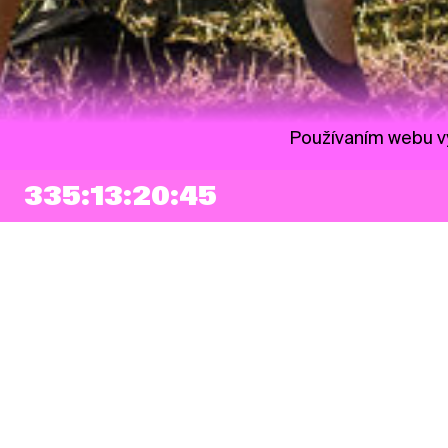
Používaním webu vy
335:13:20:44
NEWSLETTER
Prihlásiť sa
Súhlasím so zapísaním mojej e-mailovej adresy do Pohoda Newslettra a
využívaním na marketingové účely.