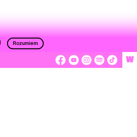
í
Rozumiem
W
 nám 2 %
Brigádnici
Dobrovoľníci
adors
Separátori
tage