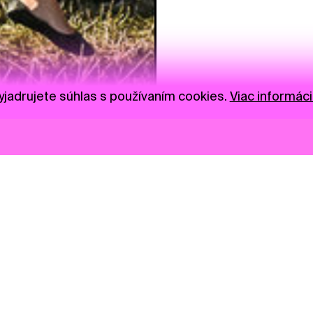
jadrujete súhlas s používaním cookies.
Viac informáci
Novinky
Darujte
Privacy Policy
NGO
Press
Ambass
Gastro
Visual S