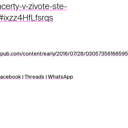
certy-v-zivote-ste-
l#ixzz4HfLfsrqs
epub.com/content/early/2016/07/28/0305735616659
acebook
|
Threads
|
WhatsApp