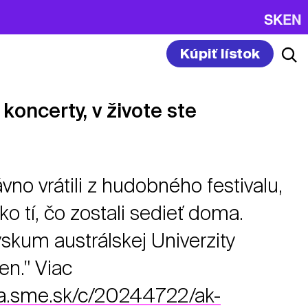
SK
EN
Kúpiť lístok
koncerty, v živote ste
vno vrátili z hudobného festivalu,
ako tí, čo zostali sedieť doma.
ýskum austrálskej Univerzity
en." Viac
ura.sme.sk/c/20244722/ak-