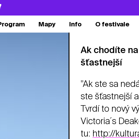
7
Program
Mapy
Info
O festivale
Ak chodíte na 
šťastnejší
"Ak ste sa nedá
ste šťastnejší 
Tvrdí to nový v
Victoria´s Deak
tu:
http://kult