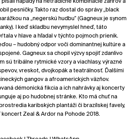
 písali nápady na netradičné kombinácie žánrov a
obil pesničky. Takto raz dostal do správy „black
u narážkou na „negerskú hudbu" (Gagneux je synom
anky). I keď skladbu nevymyslel hneď, táto
tala v hlave a hľadal v týchto pojmoch prienik.
eďou – hudobný odpor voči dominantnej kultúre a
spojené. Gagneux sa chopil výzvy spojiť zdanlivo
m sú tribálne rytmické vzory a viachlasy, výrazné
spevov, vreskot, dvojkopák a teatrálnosť. Ďalšími
čineckých gangov a afroamerických väzňov.
aná démonická fikcia a ich nahrávky aj koncerty
unguje aj po hudobnej stránke. Kto má chuť na
rostredia karibských plantáži či brazílskej favely,
ť koncert Zeal & Ardor na Pohode 2018.
acebook
|
Threads
|
WhatsApp