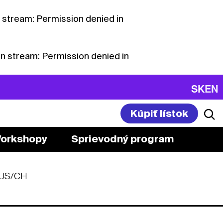
n stream: Permission denied in
en stream: Permission denied in
SK
EN
Kúpiť lístok
orkshopy
Sprievodný program
US/CH