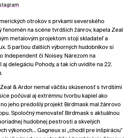
nstagram
merických otrokov s prvkami severského
ý fenomén na scéne tvrdších žánrov, kapela Zeal
ným metalovým projektom stojí skladateľ a
. S partiou ďalších výborných hudobníkov si
ako Independent či Noisey. Nárezom na
j delegáciu Pohody, a tak ich uvidíte na 22.
u.
eal & Ardor nemal väčšiu skúsenosť s tvrdšími
síce počúval aj extrémnu tvorbu kapiel ako
 no jeho predošlý projekt Birdmask mal žánrovo
popu. Spoločný menovateľ Birdmask s aktuálnou
moriadnej hudobnej pestrosti a skvelých
 výkonoch... Gagneux si „chodil pre inšpiráciu"