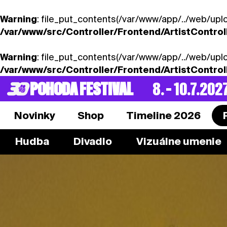
Warning
: file_put_contents(/var/www/app/../web/uplo
/var/www/src/Controller/Frontend/ArtistControl
Warning
: file_put_contents(/var/www/app/../web/upl
/var/www/src/Controller/Frontend/ArtistControl
POHODA FESTIVAL
8. – 10.7.202
Novinky
Shop
Timeline 2026
Hudba
Divadlo
Vizuálne umenie