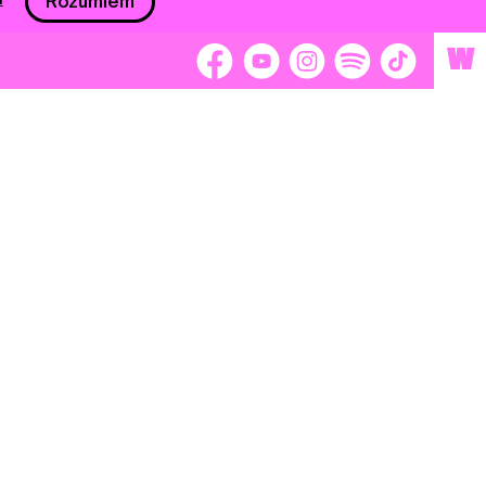
Rozumiem
W
 nám 2 %
Brigádnici
Dobrovoľníci