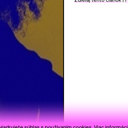
jadrujete súhlas s používaním cookies.
Viac informáci