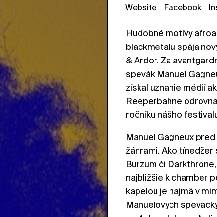
Website
Facebook
I
Hudobné motívy afroa
blackmetalu spája nov
& Ardor. Za avantgard
spevák Manuel Gagneux
získal uznanie médií 
Reeperbahne odrovnal a
ročníku nášho festival
Manuel Gagneux pred Z
žánrami. Ako tínedžer 
Burzum či Darkthrone,
najbližšie k chamber 
kapelou je najmä v mi
Manuelových speváckych