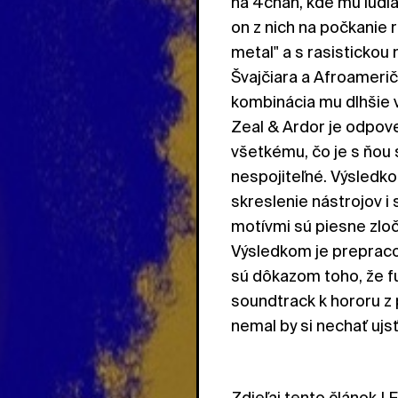
na 4chan, kde mu ľudia
on z nich na počkanie r
metal" a s rasisticko
Švajčiara a Afroamerič
kombinácia mu dlhšie vŕ
Zeal & Ardor je odpov
všetkému, čo je s ňou 
nespojiteľné. Výsledko
skreslenie nástrojov i 
motívmi sú piesne zlo
Výsledkom je prepracov
sú dôkazom toho, že f
soundtrack k hororu z p
nemal by si nechať ujs
Zdieľaj tento článok
|
F