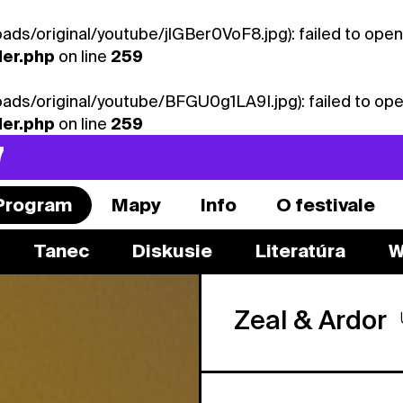
ads/original/youtube/jlGBer0VoF8.jpg): failed to ope
ler.php
on line
259
oads/original/youtube/BFGU0g1LA9I.jpg): failed to op
ler.php
on line
259
7
Program
Mapy
Info
O festivale
Tanec
Diskusie
Literatúra
W
Zeal & Ardor