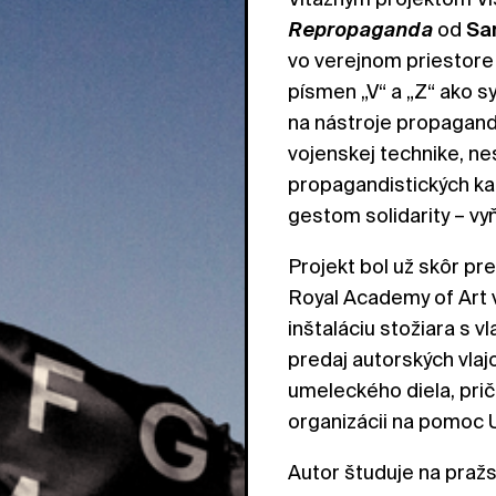
Repropaganda
od
Sa
vo verejnom priestore
písmen „V“ a „Z“ ako s
na nástroje propagand
vojenskej technike, nes
propagandistických ka
gestom solidarity – v
Projekt bol už skôr p
Royal Academy of Art
inštaláciu stožiara s v
predaj autorských vlaj
umeleckého diela, prič
organizácii na pomoc 
Autor študuje na praž