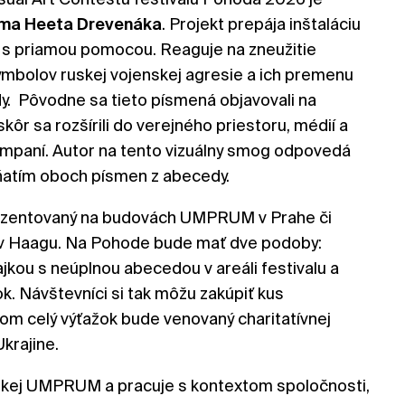
ma
Heeta
Drevenáka
. Projekt prepája inštaláciu
 s priamou pomocou. Reaguje na zneužitie
ymbolov ruskej vojenskej agresie a ich premenu
y. Pôvodne sa tieto písmená objavovali na
kôr sa rozšírili do verejného priestoru, médií a
mpaní. Autor na tento vizuálny smog odpovedá
yňatím oboch písmen z abecedy.
rezentovaný na budovách UMPRUM v Prahe či
 v Haagu. Na Pohode bude mať dve podoby:
lajkou s neúplnou abecedou v areáli festivalu a
ok. Návštevníci si tak môžu zakúpiť kus
om celý výťažok bude venovaný charitatívnej
Ukrajine.
skej UMPRUM a pracuje s kontextom spoločnosti,