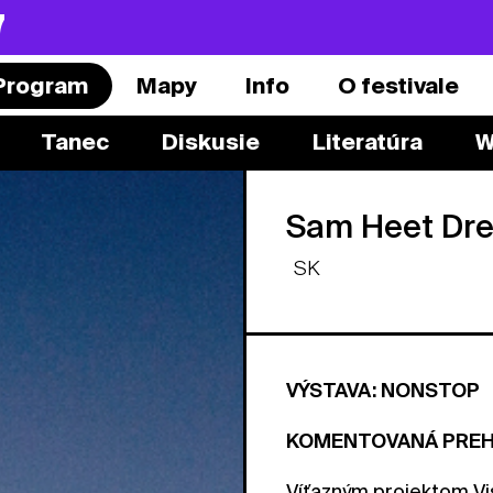
7
Program
Mapy
Info
O festivale
Tanec
Diskusie
Literatúra
W
Sam Heet Dre
SK
VÝSTAVA: NONSTOP
KOMENTOVANÁ PREHLI
Víťazným projektom Vi