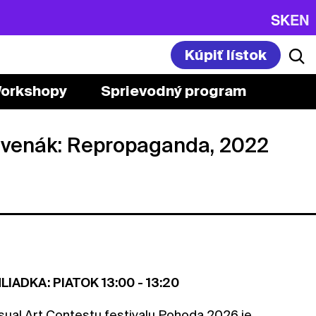
SK
EN
Kúpiť lístok
orkshopy
Sprievodný program
venák: Repropaganda, 2022
ADKA: PIATOK 13:00 - 13:20
sual Art Contestu festivalu Pohoda 2026 je