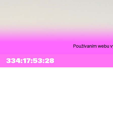
Používaním webu vy
334:17:53:27
NEWSLETTER