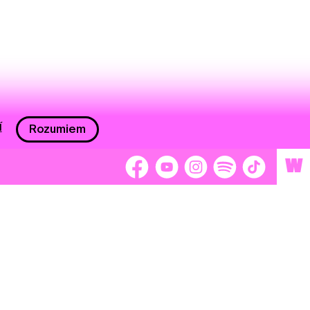
í
Rozumiem
W
 nám 2 %
Brigádnici