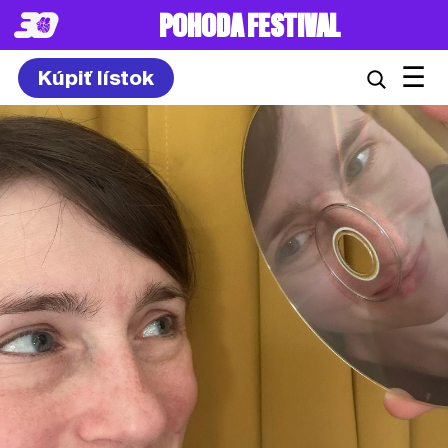
POHODA FESTIVAL
☰
Kúpiť lístok