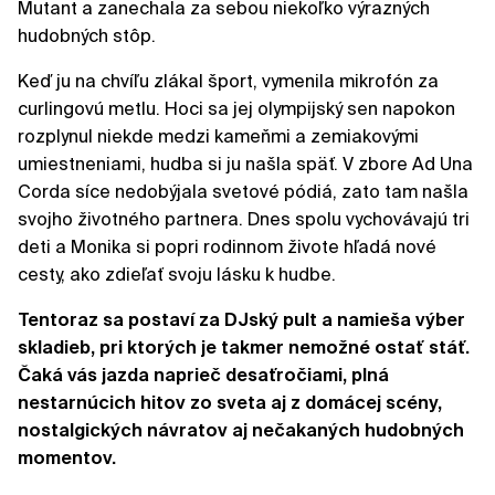
Mutant a zanechala za sebou niekoľko výrazných
hudobných stôp.
Keď ju na chvíľu zlákal šport, vymenila mikrofón za
curlingovú metlu. Hoci sa jej olympijský sen napokon
rozplynul niekde medzi kameňmi a zemiakovými
umiestneniami, hudba si ju našla späť. V zbore Ad Una
Corda síce nedobýjala svetové pódiá, zato tam našla
svojho životného partnera. Dnes spolu vychovávajú tri
deti a Monika si popri rodinnom živote hľadá nové
cesty, ako zdieľať svoju lásku k hudbe.
Tentoraz sa postaví za DJský pult a namieša výber
skladieb, pri ktorých je takmer nemožné ostať stáť.
Čaká vás jazda naprieč desaťročiami, plná
nestarnúcich hitov zo sveta aj z domácej scény,
nostalgických návratov aj nečakaných hudobných
momentov.