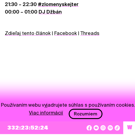
21:30 – 22:30
#zlomenyskejter
00:00 – 01:00
DJ Džbán
Zdieľaj tento článok
|
Facebook
|
Threads
Používaním webu vyjadrujete súhlas s používaním cookies
Viac informácií
Rozumiem
NEWSLETTER
332:23:52:24
W
Prihlásiť sa