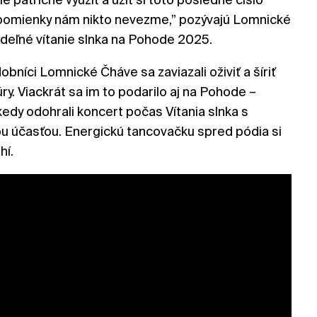
pomienky nám nikto nevezme,” pozývajú Lomnické
deľné vítanie slnka na Pohode 2025.
bníci Lomnické Čháve sa zaviazali oživiť a šíriť
ry. Viackrát sa im to podarilo aj na Pohode –
kedy odohrali koncert počas Vítania slnka s
u účasťou. Energickú tancovačku spred pódia si
hí.