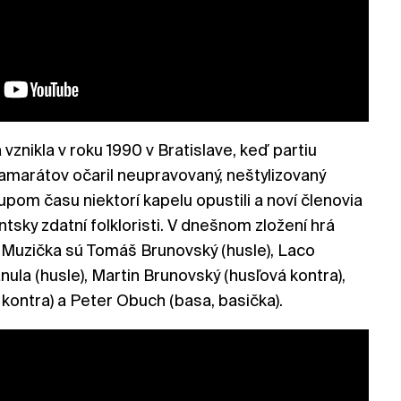
znikla v roku 1990 v Bratislave, keď partiu
amarátov očaril neupravovaný, neštylizovaný
upom času niektorí kapelu opustili a noví členovia
ntsky zdatní folkloristi. V dnešnom zložení hrá
 Muzička sú Tomáš Brunovský (husle), Laco
nula (husle), Martin Brunovský (husľová kontra),
 kontra) a Peter Obuch (basa, basička).