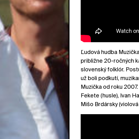
Ľudová hudba Muzička v
približne 20-ročných k
slovenský folklór. Post
už boli podkutí, muzika
Muzička od roku 2007.
Fekete (husle), Ivan Ha
Mišo Brdársky (violová