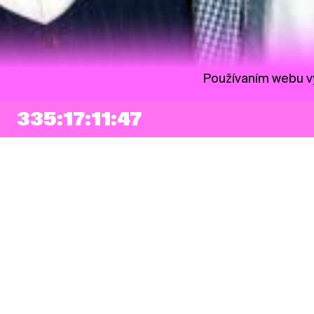
Používaním webu vy
335:17:11:46
NEWSLETTER
Prihlásiť sa
Súhlasím so zapísaním mojej e-mailovej adresy do Pohoda Newslettra a
využívaním na marketingové účely.