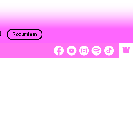
í
Rozumiem
W
 nám 2 %
Brigádnici
Dobrovoľníci
adors
Separátori