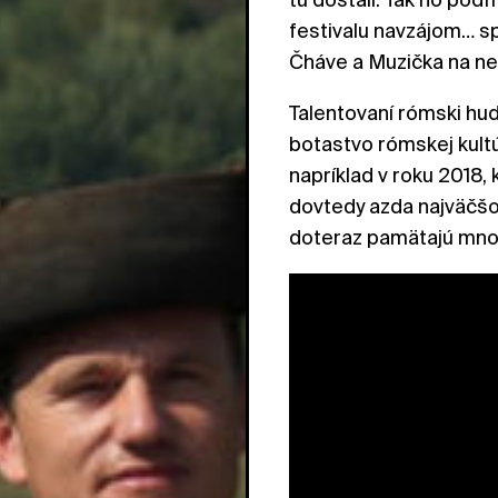
festivalu navzájom… s
Čháve a Muzička na ne
Talentovaní rómski hudo
botastvo rómskej kultú
napríklad v roku 2018, 
dovtedy azda najväčšo
doteraz pamätajú mno