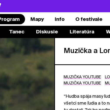
7
Program
Mapy
Info
O festivale
Tanec
Diskusie
Literatúra
W
Muzička a L
MUZIČKA YOUTUBE
LO
MUZIČKA YOUTUBE
MU
“Hudba spája masy ľudí
všetci sme ľudia a to 
tu dostali. Tak ho poďm