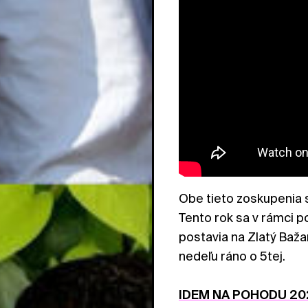
Obe tieto zoskupenia s
Tento rok sa v rámci
postavia na Zlatý Baža
nedeľu ráno o 5tej.
IDEM NA POHODU 20