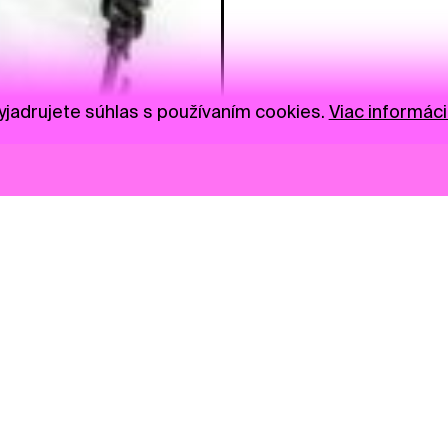
jadrujete súhlas s používaním cookies.
Viac informáci
Novinky
Darujte
Privacy Policy
NGO
Press
Ambass