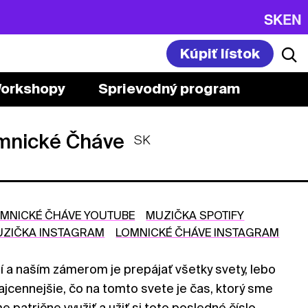
SK
EN
Kúpiť lístok
orkshopy
Sprievodný program
omnické Čháve
SK
MNICKÉ ČHÁVE YOUTUBE
MUZIČKA SPOTIFY
ZIČKA INSTAGRAM
LOMNICKÉ ČHÁVE INSTAGRAM
 a naším zámerom je prepájať všetky svety, lebo
najcennejšie, čo na tomto svete je čas, ktorý sme
e patrične využiť a užiť si toto posledné číslo