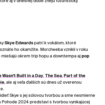
oré aj v dnešnej dobe znejú futuristicky.
čky
Skye Edwards
patrí k vokálom, ktoré
oznáte ho okamžite. Morcheeba vznikli v roku
be miešajú okrem trip hopu a downtempa aj
pop
Wasn't Built in a Day
,
The Sea
,
Part of the
ie
, ale aj veľa ďalších sú dnes už overenou
e.
idieť Skye s jej sólovou tvorbou a sme nesmierne
na Pohode 2024 predstaví s tvorbou vynikajúcej