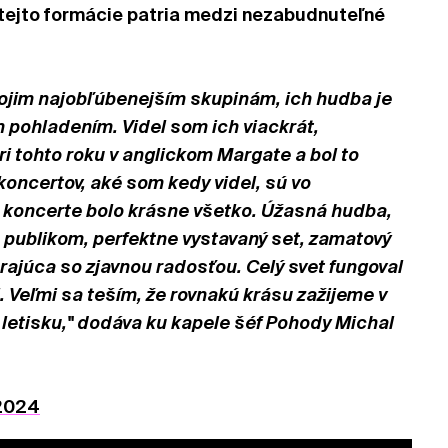
tejto formácie patria medzi nezabudnuteľné
ojim najobľúbenejším skupinám, ich hudba je
ohladením. Videl som ich viackrát,
i tohto roku v anglickom Margate a bol to
 koncertov, aké som kedy videl, sú vo
 koncerte bolo krásne všetko. Úžasná hudba,
 publikom, perfektne vystavaný set, zamatový
rajúca so zjavnou radosťou. Celý svet fungoval
. Veľmi sa teším, že rovnakú krásu zažijeme v
 letisku," dodáva ku kapele šéf Pohody Michal
2024