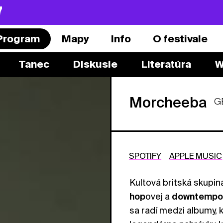
7
Program
Mapy
Info
O festivale
Tanec
Diskusie
Literatúra
W
Morcheeba
G
SPOTIFY
APPLE MUSIC
Kultová britská skupi
hop
ovej a
downtempo
sa radí medzi albumy, 