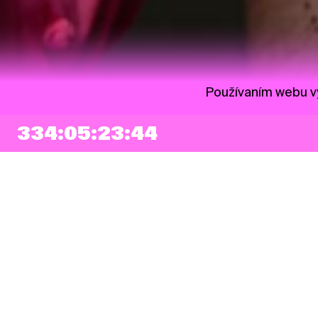
Používaním webu vy
334:05:23:43
NEWSLETTER
Prihlásiť sa
Súhlasím so zapísaním mojej e-mailovej adresy do Pohoda Newslettra a