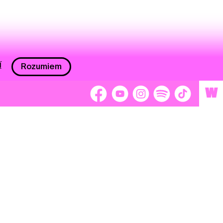
í
Rozumiem
W
 nám 2 %
Brigádnici
Dobrovoľníci