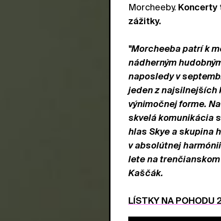
Morcheeby.
Koncerty 
zážitky.
"Morcheeba patrí k m
nádherným hudobným p
naposledy v septembr
jeden z najsilnejších
výnimočnej forme. Na
skvelá komunikácia s
hlas Skye a skupina h
v absolútnej harmónii
lete na trenčianskom
Kaščák.
LÍSTKY NA POHODU 