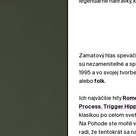
legendárne nahrávky, kt
Zamatový hlas spevá
sú nezameniteľné a sp
1995 a vo svojej tvor
alebo
folk
.
Ich najväčšie hity
Rome 
Process
,
Trigger Hipp
klasikou po celom svet
Na Pohode ste mohli v
radi, že tentokrát sa 