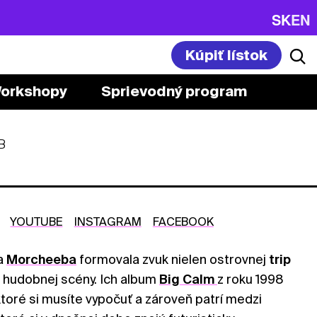
SK
EN
Kúpiť lístok
orkshopy
Sprievodný program
B
YOUTUBE
INSTAGRAM
FACEBOOK
na
Morcheeba
formovala zvuk nielen ostrovnej
trip
hudobnej scény. Ich album
Big Calm
z roku 1998
ktoré si musíte vypočuť a zároveň patrí medzi