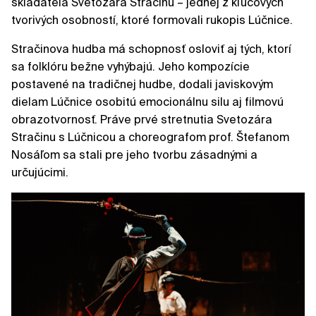
skladateľa Svetozára Stračinu – jednej z kľúčových
tvorivých osobností, ktoré formovali rukopis Lúčnice.
Stračinova hudba má schopnosť osloviť aj tých, ktorí
sa folklóru bežne vyhýbajú. Jeho kompozície
postavené na tradičnej hudbe, dodali javiskovým
dielam Lúčnice osobitú emocionálnu silu aj filmovú
obrazotvornosť. Práve prvé stretnutia Svetozára
Stračinu s Lúčnicou a choreografom prof. Štefanom
Nosáľom sa stali pre jeho tvorbu zásadnými a
určujúcimi.