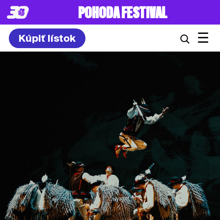
POHODA FESTIVAL
☰
Kúpiť lístok