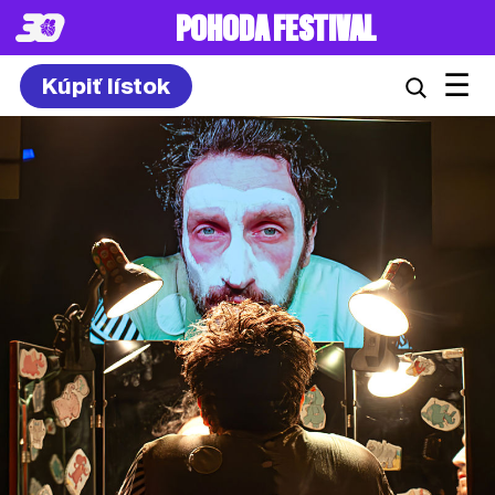
POHODA FESTIVAL
☰
Kúpiť lístok