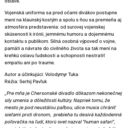
oslave.
Vojenská uniforma sa pred očami divákov postupne
mení na klaunský kostým a spolu s ňou sa premieňa aj
atmosféra predstavenia: od surovej vojenskej
skúsenosti k irónii, jemnému humoru a dojemnému
kontaktu s publikom. Silná osobná výpoveď o vojne,
pamäti a návrate do civilného života sa tak mení na
krehkú oslavu ľudskosti a schopnosti nestratiť
empatiu ani po traume.
Autor a účinkujúci: Volodymyr Tuka
Réžia: Serhij Pavľuk
„Pre mňa je Chersonské divadlo dôkazom nekonečnej
sily umenia a dôležitosti kultúry. Napriek tomu, že
mesto je pod neustálou paľbou, ulice musia chrániť
sieťami proti dronom, prebieha tu desivá každodenná
poľovačka na ľudí, ktorú svet nazval "human safari",