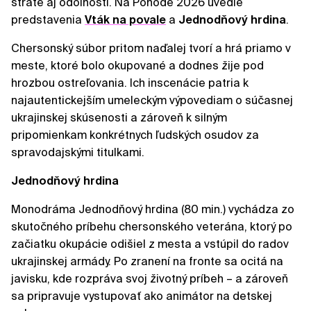
strate aj odolnosti. Na Pohode 2026 uvedie
predstavenia
Vták na povale
a
Jednodňový hrdina
.
Chersonský súbor pritom naďalej tvorí a hrá priamo v
meste, ktoré bolo okupované a dodnes žije pod
hrozbou ostreľovania. Ich inscenácie patria k
najautentickejším umeleckým výpovediam o súčasnej
ukrajinskej skúsenosti a zároveň k silným
pripomienkam konkrétnych ľudských osudov za
spravodajskými titulkami.
Jednodňový hrdina
Monodráma Jednodňový hrdina (80 min.) vychádza zo
skutočného príbehu chersonského veterána, ktorý po
začiatku okupácie odišiel z mesta a vstúpil do radov
ukrajinskej armády. Po zranení na fronte sa ocitá na
javisku, kde rozpráva svoj životný príbeh – a zároveň
sa pripravuje vystupovať ako animátor na detskej