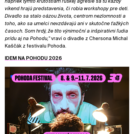
napriek týmto krutostiam ruskej agresie sa tu každý
víkend hrajú predstavenia, či robia workshopy pre deti.
Divadlo sa stalo oázou života, centrom nezlomnosti a
toho, ako sa umelci nevzdávajú ani v skutočne ťažkých
časoch. Som hrdý, že títo výnimoční a inšpiratívni ľudia
prídu aj na Pohodu,"
vraví o divadle z Chersona Michal
Kaščák z festivalu Pohoda.
IDEM NA POHODU 2026