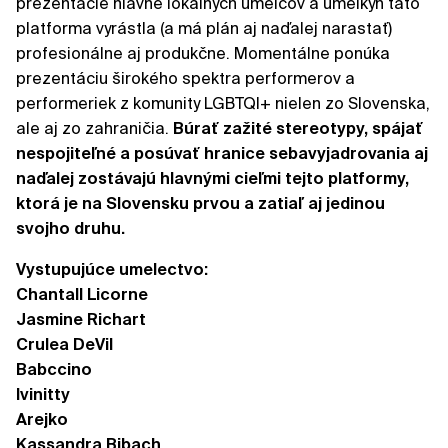
prezentácie hlavne lokálnych umelcov a umelkýň táto
platforma vyrástla (a má plán aj naďalej narastať)
profesionálne aj produkčne. Momentálne ponúka
prezentáciu širokého spektra performerov a
performeriek z komunity LGBTQI+ nielen zo Slovenska,
ale aj zo zahraničia.
Búrať zažité stereotypy, spájať
nespojiteľné a posúvať hranice sebavyjadrovania aj
naďalej zostávajú hlavnými cieľmi tejto platformy,
ktorá je na Slovensku prvou a zatiaľ aj jedinou
svojho druhu.
Vystupujúce umelectvo:
Chantall Licorne
Jasmine Richart
Crulea DeVil
Babccino
Ivinitty
Arejko
Kassandra Bibach