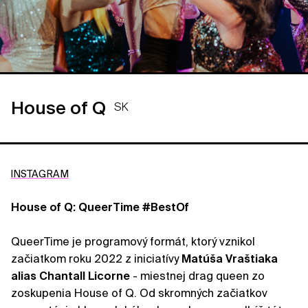
House of Q
SK
INSTAGRAM
House of Q: QueerTime #BestOf
QueerTime je programový formát, ktorý vznikol
začiatkom roku 2022 z iniciatívy
Matúša Vraštiaka
alias Chantall Licorne
- miestnej drag queen zo
zoskupenia House of Q. Od skromných začiatkov