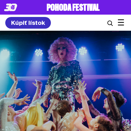
POHODA FESTIVAL
☰
Kúpiť lístok