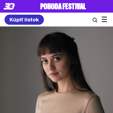
POHODA FESTIVAL
☰
Kúpiť lístok