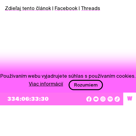
Zdieľaj tento článok
|
Facebook
|
Threads
Používaním webu vyjadrujete súhlas s používaním cookies.
Viac informácií
Rozumiem
NEWSLETTER
334:06:33:30
W
Prihlásiť sa
Súhlasím so zapísaním mojej e-mailovej adresy do Pohoda Newslettra a využívaním
na marketingové účely.