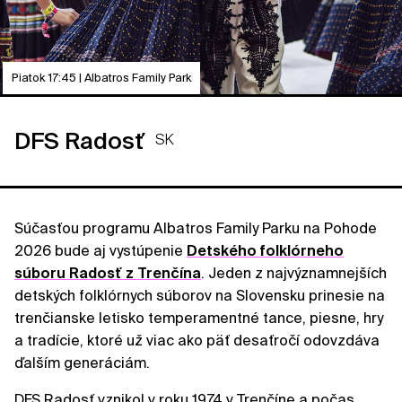
Piatok 17:45 | Albatros Family Park
DFS Radosť
SK
Súčasťou programu Albatros Family Parku na Pohode
2026 bude aj vystúpenie
Detského folklórneho
súboru Radosť z Trenčína
. Jeden z najvýznamnejších
detských folklórnych súborov na Slovensku prinesie na
trenčianske letisko temperamentné tance, piesne, hry
a tradície, ktoré už viac ako päť desaťročí odovzdáva
ďalším generáciám.
DFS Radosť vznikol v roku 1974 v Trenčíne a počas