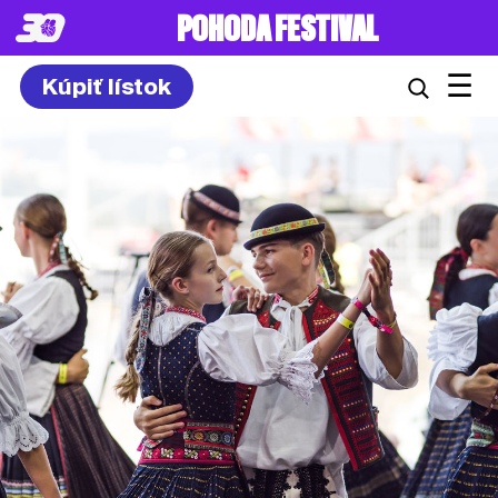
POHODA FESTIVAL
☰
Kúpiť lístok