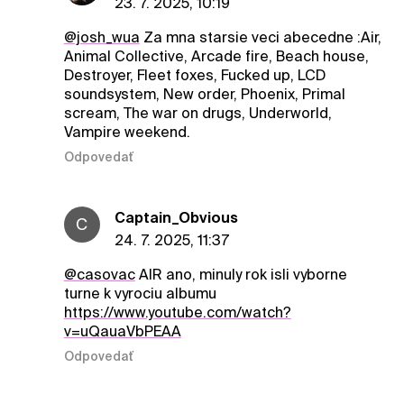
23. 7. 2025, 10:19
@josh_wua
Za mna starsie veci abecedne :Air,
Animal Collective, Arcade fire, Beach house,
Destroyer, Fleet foxes, Fucked up, LCD
soundsystem, New order, Phoenix, Primal
scream, The war on drugs, Underworld,
Vampire weekend.
Odpovedať
Captain_Obvious
C
24. 7. 2025, 11:37
@casovac
AIR ano, minuly rok isli vyborne
turne k vyrociu albumu
https://www.youtube.com/watch?
v=uQauaVbPEAA
Odpovedať