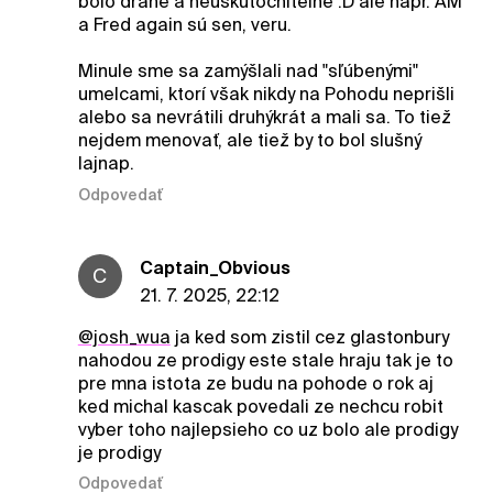
bolo drahé a neuskutočniteľné :D ale napr. AM
a Fred again sú sen, veru.
Minule sme sa zamýšlali nad "sľúbenými"
umelcami, ktorí však nikdy na Pohodu neprišli
alebo sa nevrátili druhýkrát a mali sa. To tiež
nejdem menovať, ale tiež by to bol slušný
lajnap.
Odpovedať
Captain_Obvious
C
21. 7. 2025, 22:12
@josh_wua
ja ked som zistil cez glastonbury
nahodou ze prodigy este stale hraju tak je to
pre mna istota ze budu na pohode o rok aj
ked michal kascak povedali ze nechcu robit
vyber toho najlepsieho co uz bolo ale prodigy
je prodigy
Odpovedať