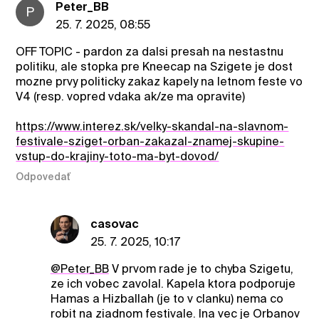
Peter_BB
P
25. 7. 2025, 08:55
OFF TOPIC - pardon za dalsi presah na nestastnu
politiku, ale stopka pre Kneecap na Szigete je dost
mozne prvy politicky zakaz kapely na letnom feste vo
V4 (resp. vopred vdaka ak/ze ma opravite)
https://www.interez.sk/velky-skandal-na-slavnom-
festivale-sziget-orban-zakazal-znamej-skupine-
vstup-do-krajiny-toto-ma-byt-dovod/
Odpovedať
casovac
25. 7. 2025, 10:17
@Peter_BB
V prvom rade je to chyba Szigetu,
ze ich vobec zavolal. Kapela ktora podporuje
Hamas a Hizballah (je to v clanku) nema co
robit na ziadnom festivale. Ina vec je Orbanov