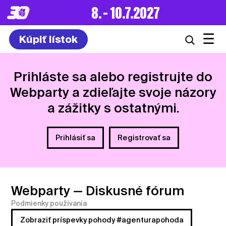
8. – 10.7.2027
☰
Kúpiť lístok
Prihláste sa alebo registrujte do
Webparty a zdieľajte svoje názory
a zážitky s ostatnými.
Prihlásiť sa
Registrovať sa
Webparty
— Diskusné fórum
Podmienky používania
Zobraziť príspevky pohody #agenturapohoda