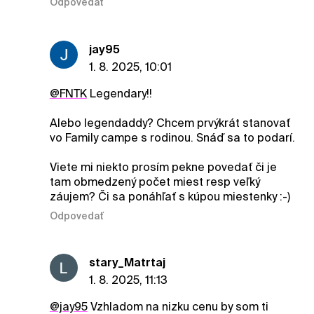
Odpovedať
jay95
1. 8. 2025, 10:01
@FNTK
Legendary!!
Alebo legendaddy? Chcem prvýkrát stanovať
vo Family campe s rodinou. Snáď sa to podarí.
Viete mi niekto prosím pekne povedať či je
tam obmedzený počet miest resp veľký
záujem? Či sa ponáhľať s kúpou miestenky :-)
Odpovedať
stary_Matrtaj
1. 8. 2025, 11:13
@jay95
Vzhladom na nizku cenu by som ti