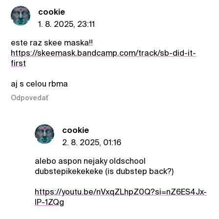
cookie
1. 8. 2025, 23:11
este raz skee maska!!
https://skeemask.bandcamp.com/track/sb-did-it-
first
aj s celou rbma
Odpovedať
cookie
2. 8. 2025, 01:16
alebo aspon nejaky oldschool
dubstepikekekeke (is dubstep back?)
https://youtu.be/nVxqZLhpZ0Q?si=nZ6ES4Jx-
lP-1ZQg