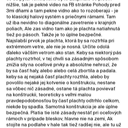
nižšie, tak je pekné video na FB stránke Pohody pred
3mi dňami a tam pekne vidno ako to rozoberajú - je
to klasický halový systém s priečnymi rámami. Tam
už iba nevidno to diagonálne zavetrenie v krajných
poliach, Ale zas vidno tam ako je plachta natiahnutá
tiež po pásoch. Takže je to úplne bezpečné.
Najslabší prvok je plachta, ktorá by sa roztrhla pri
extrémnom vetre, ale nie je nosná. Určite odolá
ďaleko väčším vetrom ako stan. Keby sa niektorý pás
plachty roztrhol, v tej chvíli sa zásadným spôsobom
znížia sily na oceľové prvky a absolútne nehrozí, že
by sa časť haly, alebo alebo celá zbortila a padala.
keby sa aj nejaká časť plachty rozthla, alebo by
povolilo nejaké jej kotvenie o konštrukciu, nestane
sa vôbec nič zásadné, ostane tá plachta povievať
na konštruckii, teoreticky s veľmi malou
pravdepodobnosťou by časť plachty odtrhlo celkom,
niekde by spadla. Samotná konštrukcia je ale úplne
bezpečná. Platia tie isté zásady nestáť pri oceľových
rámoch v prípade bleskov, hlavne nie na zemi, Ak
stojíte na podlahe v hale tak tiež radšej nie, ale tu už