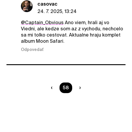
casovac
24. 7. 2025, 13:24
@Captain_Obvious
Ano viem, hrali aj vo
Viedni, ale kedze som az z vychodu, nechcelo
sa mi tolko cestovat. Aktualne hraju komplet
album Moon Safari.
Odpovedať
Ste na strane
58