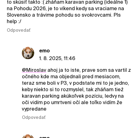
to skúsiť takto :( zháňam karavan parking (ideálne 1)
na Pohodu 2026, je to víkend kedy sa vraciame na
Slovensko a trávime pohodu so svokrovcami. Pls
help :/
Odpovedať
emo
1. 8. 2025, 11:46
@Miroslav
ahoj ja to iste, prave som sa vartil z
očného kde ma objednali pred mesiacom,
teraz sme boli v P3, v podstate mi to je jedno,
keby niekto si to rozmyslel, tak zháňam tiež
karavan parking akúkoľvek pozíciu, ledvy na
oči vidím po umrtveni očí ale toľko vidím že
vypredane
Odpovedať