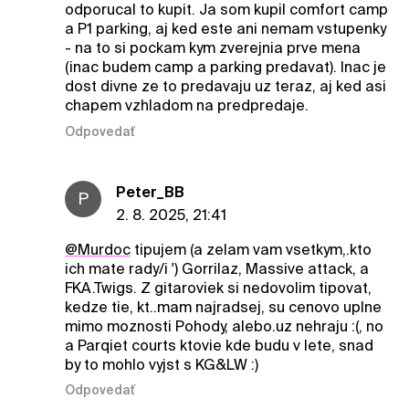
odporucal to kupit. Ja som kupil comfort camp
a P1 parking, aj ked este ani nemam vstupenky
- na to si pockam kym zverejnia prve mena
(inac budem camp a parking predavat). Inac je
dost divne ze to predavaju uz teraz, aj ked asi
chapem vzhladom na predpredaje.
Odpovedať
Peter_BB
P
2. 8. 2025, 21:41
@Murdoc
tipujem (a zelam vam vsetkym,.kto
ich mate rady/i ') Gorrilaz, Massive attack, a
FKA.Twigs. Z gitaroviek si nedovolim tipovat,
kedze tie, kt..mam najradsej, su cenovo uplne
mimo moznosti Pohody, alebo.uz nehraju :(, no
a Parqiet courts ktovie kde budu v lete, snad
by to mohlo vyjst s KG&LW :)
Odpovedať