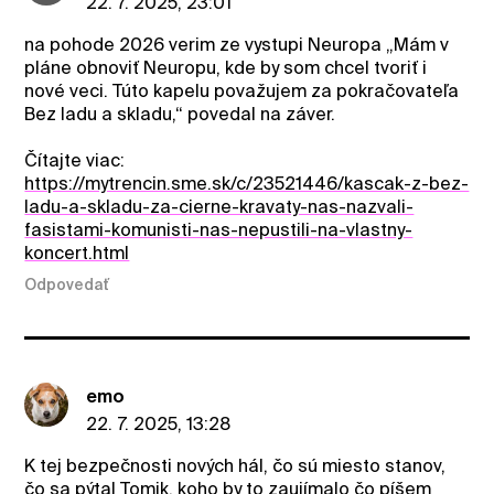
22. 7. 2025, 23:01
na pohode 2026 verim ze vystupi Neuropa „Mám v
pláne obnoviť Neuropu, kde by som chcel tvoriť i
nové veci. Túto kapelu považujem za pokračovateľa
Bez ladu a skladu,“ povedal na záver.
Čítajte viac:
https://mytrencin.sme.sk/c/23521446/kascak-z-bez-
ladu-a-skladu-za-cierne-kravaty-nas-nazvali-
fasistami-komunisti-nas-nepustili-na-vlastny-
koncert.html
Odpovedať
emo
22. 7. 2025, 13:28
K tej bezpečnosti nových hál, čo sú miesto stanov,
čo sa pýtal Tomik, koho by to zaujímalo čo píšem