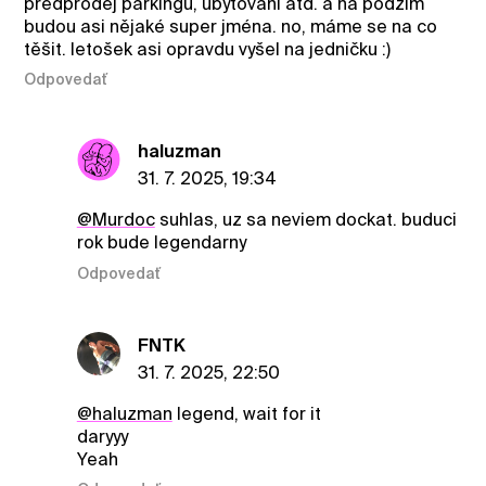
předprodej parkingu, ubytování atd. a na podzim
budou asi nějaké super jména. no, máme se na co
těšit. letošek asi opravdu vyšel na jedničku :)
Odpovedať
haluzman
31. 7. 2025, 19:34
@Murdoc
suhlas, uz sa neviem dockat. buduci
rok bude legendarny
Odpovedať
FNTK
31. 7. 2025, 22:50
@haluzman
legend, wait for it
daryyy
Yeah