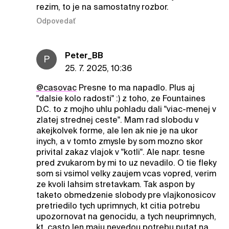
rezim, to je na samostatny rozbor.
Odpovedať
Peter_BB
P
25. 7. 2025, 10:36
@casovac
Presne to ma napadlo. Plus aj
"dalsie kolo radosti" :) z toho, ze Fountaines
D.C. to z mojho uhlu pohladu dali "viac-menej v
zlatej strednej ceste". Mam rad slobodu v
akejkolvek forme, ale len ak nie je na ukor
inych, a v tomto zmysle by som mozno skor
privital zakaz vlajok v "kotli". Ale napr. tesne
pred zvukarom by mi to uz nevadilo. O tie fleky
som si vsimol velky zaujem vcas vopred, verim
ze kvoli lahsim stretavkam. Tak aspon by
taketo obmedzenie slobody pre vlajkonosicov
pretriedilo tych uprimnych, kt citia potrebu
upozornovat na genocidu, a tych neuprimnych,
kt. casto len maju nevedou potrebu putat na