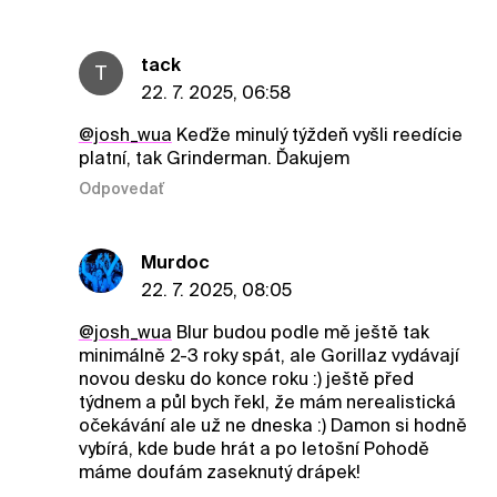
tack
T
22. 7. 2025, 06:58
@josh_wua
Keďže minulý týždeň vyšli reedície
platní, tak Grinderman. Ďakujem
Odpovedať
Murdoc
22. 7. 2025, 08:05
@josh_wua
Blur budou podle mě ještě tak
minimálně 2-3 roky spát, ale Gorillaz vydávají
novou desku do konce roku :) ještě před
týdnem a půl bych řekl, že mám nerealistická
očekávání ale už ne dneska :) Damon si hodně
vybírá, kde bude hrát a po letošní Pohodě
máme doufám zaseknutý drápek!