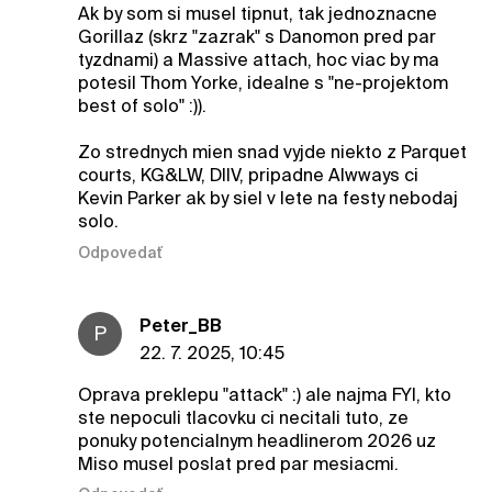
Ak by som si musel tipnut, tak jednoznacne
Gorillaz (skrz "zazrak" s Danomon pred par
tyzdnami) a Massive attach, hoc viac by ma
potesil Thom Yorke, idealne s "ne-projektom
best of solo" :)).
Zo strednych mien snad vyjde niekto z Parquet
courts, KG&LW, DIIV, pripadne Alwways ci
Kevin Parker ak by siel v lete na festy nebodaj
solo.
Odpovedať
Peter_BB
P
22. 7. 2025, 10:45
Oprava preklepu "attack" :) ale najma FYI, kto
ste nepoculi tlacovku ci necitali tuto, ze
ponuky potencialnym headlinerom 2026 uz
Miso musel poslat pred par mesiacmi.