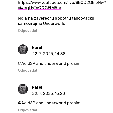
https://www.youtube.com/live/8B002QEipNw?
si=eqLlyTnQQGFfM5ar
No a na záverečnú sobotnú tancovačku
samozrejme Underworld.
Odpovedať
karel
22. 7. 2025, 14:38
@Acid3P
ano underworld prosím
Odpovedať
karel
22. 7. 2025, 15:26
@Acid3P
ano underworld prosím
Odpovedať