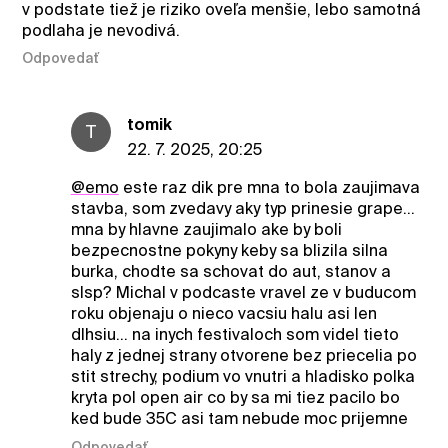
v podstate tiež je riziko oveľa menšie, lebo samotná
podlaha je nevodivá.
Odpovedať
tomik
T
22. 7. 2025, 20:25
@emo
este raz dik pre mna to bola zaujimava
stavba, som zvedavy aky typ prinesie grape...
mna by hlavne zaujimalo ake by boli
bezpecnostne pokyny keby sa blizila silna
burka, chodte sa schovat do aut, stanov a
slsp? Michal v podcaste vravel ze v buducom
roku objenaju o nieco vacsiu halu asi len
dlhsiu... na inych festivaloch som videl tieto
haly z jednej strany otvorene bez priecelia po
stit strechy, podium vo vnutri a hladisko polka
kryta pol open air co by sa mi tiez pacilo bo
ked bude 35C asi tam nebude moc prijemne
Odpovedať