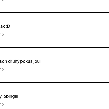
tak :D
kno
son druhý pokus jou!
kno
ý lobing!!!
kno