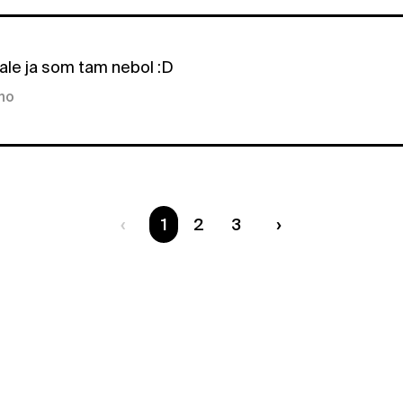
ale ja som tam nebol :D
kno
Ste na strane
1
2
3