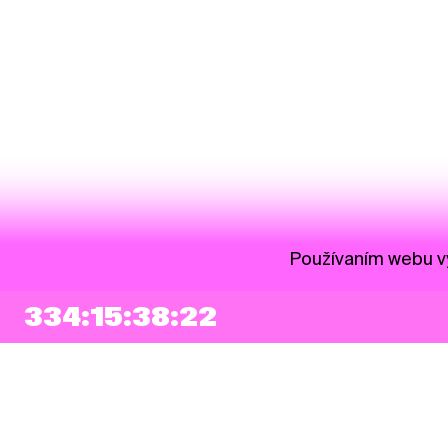
Používaním webu vy
334:15:38:22
NEWSLETTER
Prihlásiť sa