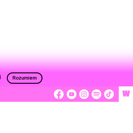
í
Rozumiem
W
 nám 2 %
Brigádnici