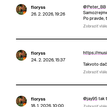
@Peter_BB
floryss
Samozrejme
26. 2. 2026, 19:26
Po pravde, t
Zobraziť vlá
https://mu
floryss
24. 2. 2026, 15:37
Takvoto dač
Zobraziť vlá
@jay95
tak 
floryss
18. 1. 2026, 10:00
Zobraziť vlá