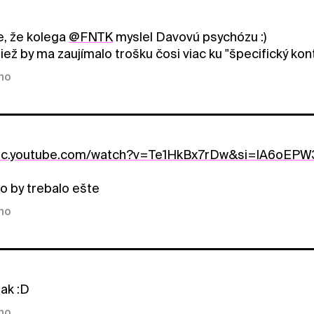
, že kolega
@FNTK
myslel Davovú psychózu :)
iež by ma zaujímalo trošku čosi viac ku "špecifický kont
kno
sic.youtube.com/watch?v=Te1HkBx7rDw&si=lA6oEP
o by trebalo ešte
kno
tak :D
kno