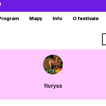
7
Program
Mapy
Info
O festivale
floryss