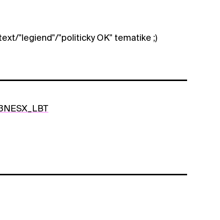
ext/"legiend"/"politicky OK" tematike ;)
W3NESX_LBT