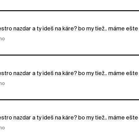
tro nazdar a ty ideš na káre? bo my tiež.. máme ešte ne
kno
tro nazdar a ty ideš na káre? bo my tiež.. máme ešte ne
kno
tro nazdar a ty ideš na káre? bo my tiež.. máme ešte ne
kno