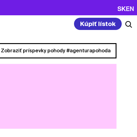
SK
EN
Kúpiť lístok
Zobraziť príspevky pohody #agenturapohoda