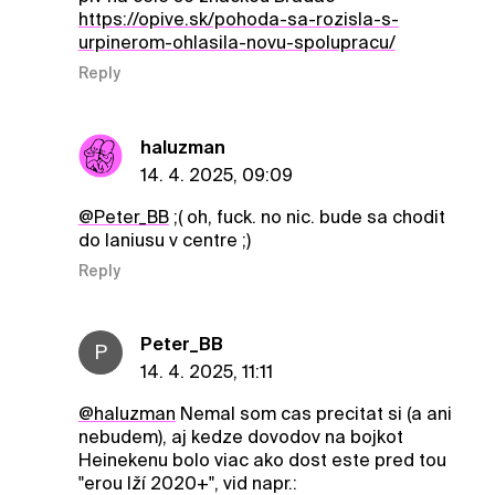
https://opive.sk/pohoda-sa-rozisla-s-
urpinerom-ohlasila-novu-spolupracu/
Reply
haluzman
14. 4. 2025, 09:09
@Peter_BB
;( oh, fuck. no nic. bude sa chodit
do laniusu v centre ;)
Reply
Peter_BB
P
14. 4. 2025, 11:11
@haluzman
Nemal som cas precitat si (a ani
nebudem), aj kedze dovodov na bojkot
Heinekenu bolo viac ako dost este pred tou
"erou lží 2020+", vid napr.: