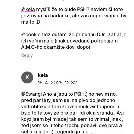
@kela
myslíš že to bude PSH? neviem či toto
je zrovna na hádanku, ale zas neprekvapilo by
ma to :D
@cookie tiež dúfam, že pribudnú DJs, zatiaľ je
ich veľmi málo (inak povedané potrebujem
A.M.C-ho okamžite dovi dopo)
Reply
kela
K
15. 4. 2025, 12:32
@Swangi
Ano a jsou to PSH :) no nevim no,
pred par lety jsem sel na pivo do jednoho
vnitrobloku a tam zrovna meli vystoupeni. a
bylo to takovy ze pro par lidi ok a sranda . Asi
kdyz jsem byl mladej tak sem to vnimal jinak ,
ted jsem se u toho trochu pobavil dve piva a
sel o kus dal :) Legenda jo ale......