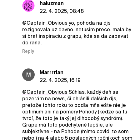
haluzman
22. 4. 2025, 08:48
@Captain_Obvious
yo, pohoda na djs
rezignovala uz davno. netusim preco. mala by
si brat inspiraciu z grapu, kde sa da zabavat
do rana.
Reply
Marrrrian
M
22. 4. 2025, 16:19
@Captain_Obvious
Súhlas, každý deň sa
pozerám na news, či ohlásili ďalších djs,
pretože tohto roku to podľa mňa ešte nie je
optimum ani na pomery Pohody (keďže sa tu
tvrdí, že toto je taký jej dlhodobý syndróm).
Grape má toto podchytené lepšie, ale
subjektívne - na Pohode (mimo covid, to som
nebol) na 4 alebo 5 posledných ročníkoch som