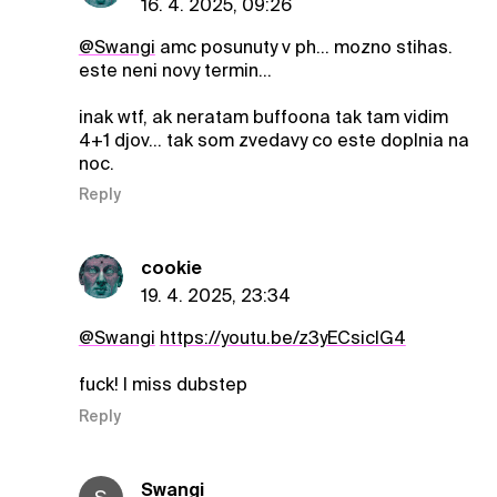
16. 4. 2025, 09:26
@Swangi
amc posunuty v ph... mozno stihas.
este neni novy termin...
inak wtf, ak neratam buffoona tak tam vidim
4+1 djov... tak som zvedavy co este doplnia na
noc.
Reply
cookie
19. 4. 2025, 23:34
@Swangi
https://youtu.be/z3yECsiclG4
fuck! I miss dubstep
Reply
Swangi