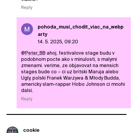
Reply
pohoda_musi_chodit_viac_na_webp
arty
14. 5. 2025, 09:20
@Peter_BB
ahoj, festivalove stage budu v
podobnom pocte ako v minulosti, s malymi
zmenami. verime, ze objavovat na mensich
stages bude co – ci uz britski Maruja alebo
Ugly, polski Franek Warzywa & Młody Budda,
americky slam-rapper Hobo Johnson ci mnohi
dalsi.
Reply
cookie