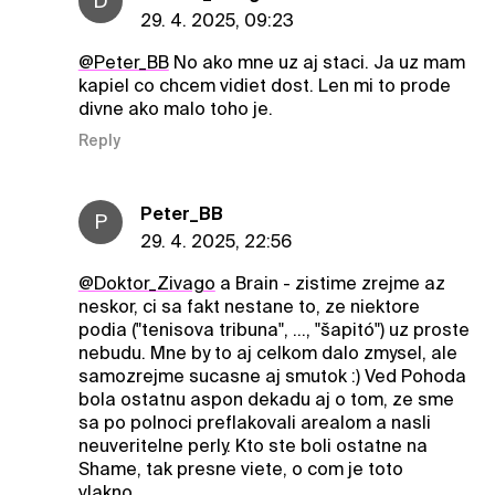
D
29. 4. 2025, 09:23
@Peter_BB
No ako mne uz aj staci. Ja uz mam
kapiel co chcem vidiet dost. Len mi to prode
divne ako malo toho je.
Reply
Peter_BB
P
29. 4. 2025, 22:56
@Doktor_Zivago
a Brain - zistime zrejme az
neskor, ci sa fakt nestane to, ze niektore
podia ("tenisova tribuna", ..., "šapitó") uz proste
nebudu. Mne by to aj celkom dalo zmysel, ale
samozrejme sucasne aj smutok :) Ved Pohoda
bola ostatnu aspon dekadu aj o tom, ze sme
sa po polnoci preflakovali arealom a nasli
neuveritelne perly. Kto ste boli ostatne na
Shame, tak presne viete, o com je toto
vlakno..