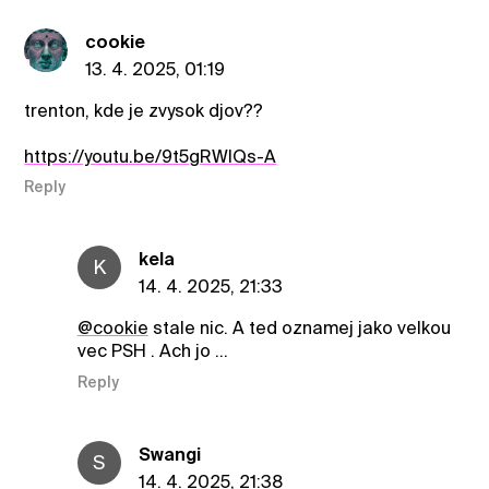
cookie
13. 4. 2025, 01:19
trenton, kde je zvysok djov??
https://youtu.be/9t5gRWIQs-A
Reply
kela
K
14. 4. 2025, 21:33
@cookie
stale nic. A ted oznamej jako velkou
vec PSH . Ach jo ...
Reply
Swangi
S
14. 4. 2025, 21:38