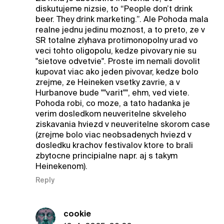
diskutujeme nizsie, to “People don’t drink
beer. They drink marketing.”. Ale Pohoda mala
realne jednu jedinu moznost, a to preto, ze v
SR totalne zlyhava protimonopolny urad vo
veci tohto oligopolu, kedze pivovary nie su
"sietove odvetvie". Proste im nemali dovolit
kupovat viac ako jeden pivovar, kedze bolo
zrejme, ze Heineken vsetky zavrie, a v
Hurbanove bude ""varit"", ehm, ved viete.
Pohoda robi, co moze, a tato hadanka je
verim dosledkom neuveritelne skveleho
ziskavania hviezd v neuveritelne skorom case
(zrejme bolo viac neobsadenych hviezd v
dosledku krachov festivalov ktore to brali
zbytocne principialne napr. aj s takym
Heinekenom).
Reply
cookie