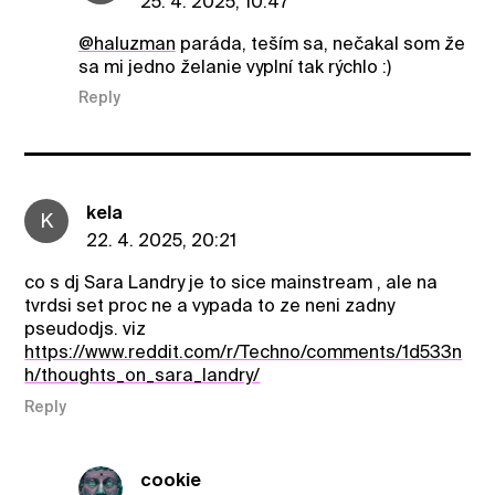
25. 4. 2025, 10:47
@haluzman
paráda, teším sa, nečakal som že
sa mi jedno želanie vyplní tak rýchlo :)
Reply
kela
K
22. 4. 2025, 20:21
co s dj Sara Landry je to sice mainstream , ale na
tvrdsi set proc ne a vypada to ze neni zadny
pseudodjs. viz
https://www.reddit.com/r/Techno/comments/1d533n
h/thoughts_on_sara_landry/
Reply
cookie