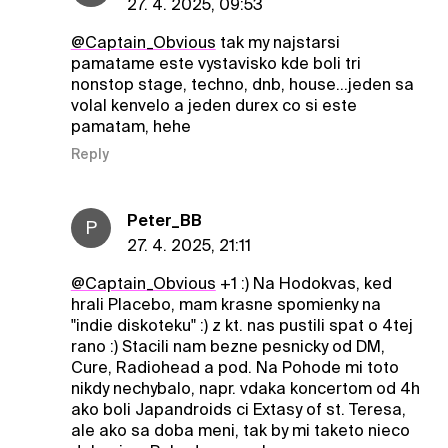
27. 4. 2025, 09:53
@Captain_Obvious
tak my najstarsi
pamatame este vystavisko kde boli tri
nonstop stage, techno, dnb, house...jeden sa
volal kenvelo a jeden durex co si este
pamatam, hehe
Reply
Peter_BB
P
27. 4. 2025, 21:11
@Captain_Obvious
+1 :) Na Hodokvas, ked
hrali Placebo, mam krasne spomienky na
"indie diskoteku" :) z kt. nas pustili spat o 4tej
rano :) Stacili nam bezne pesnicky od DM,
Cure, Radiohead a pod. Na Pohode mi toto
nikdy nechybalo, napr. vdaka koncertom od 4h
ako boli Japandroids ci Extasy of st. Teresa,
ale ako sa doba meni, tak by mi taketo nieco