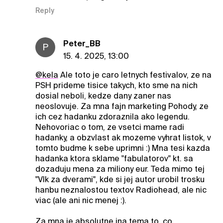
Reply
Peter_BB
P
15. 4. 2025, 13:00
@kela
Ale toto je caro letnych festivalov, ze na
PSH prideme tisice takych, kto sme na nich
dosial neboli, kedze dany zaner nas
neoslovuje. Za mna fajn marketing Pohody, ze
ich cez hadanku zdoraznila ako legendu.
Nehovoriac o tom, ze vsetci mame radi
hadanky, a obzvlast ak mozeme vyhrat listok, v
tomto budme k sebe uprimni :) Mna tesi kazda
hadanka ktora sklame "fabulatorov" kt. sa
dozaduju mena za miliony eur. Teda mimo tej
"Vlk za dverami", kde si jej autor urobil trosku
hanbu neznalostou textov Radiohead, ale nic
viac (ale ani nic menej :).
Za mna je absolutne ina tema to, co