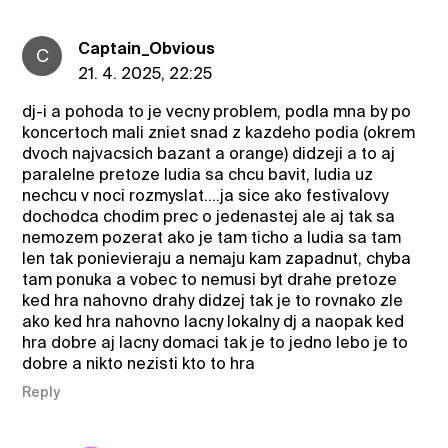
Captain_Obvious
C
21. 4. 2025, 22:25
dj-i a pohoda to je vecny problem, podla mna by po
koncertoch mali zniet snad z kazdeho podia (okrem
dvoch najvacsich bazant a orange) didzeji a to aj
paralelne pretoze ludia sa chcu bavit, ludia uz
nechcu v noci rozmyslat....ja sice ako festivalovy
dochodca chodim prec o jedenastej ale aj tak sa
nemozem pozerat ako je tam ticho a ludia sa tam
len tak ponievieraju a nemaju kam zapadnut, chyba
tam ponuka a vobec to nemusi byt drahe pretoze
ked hra nahovno drahy didzej tak je to rovnako zle
ako ked hra nahovno lacny lokalny dj a naopak ked
hra dobre aj lacny domaci tak je to jedno lebo je to
dobre a nikto nezisti kto to hra
Reply