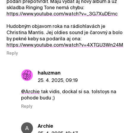
podarí prepotvrdiť. Majú vydať aj nový album a už
skladba Ringing Tone nemá chybu:
https://www.youtube.com/watch?v=_3G7XuDErnc
Hudobným objavom roka na rádiohlavách je
Christina Mantis. Jej oldies sound je čarovný a bolo
by pekné keby sa podarila aj ona:
https://www.youtube.com/watch?v=4XTGU3Wn24M
Reply
haluzman
25. 4. 2025, 09:19
@Archie
tak vidis, dockal si sa. tolstoys na
pohode budu ;)
Reply
Archie
A