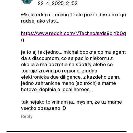
22. 4. 2025, 21:52
@kela
edm of techno :D ale pozrel by som si ju
radsej ako vtss…
https://www.reddit.com/r/Techno/s/ds9pjYb0q
g
je to aj tak jedno… michal bookne co mu agent
da s discountom, co sa pacilo niekomu z
okolia a ma pozretia na spotify, alebo co
touruje zrovna po regione. ziadna
elektronicka due diligence, z kazdeho zanru
jedno zahranicne meno (az troch) a mame
hotovo. doplnia o local heroes..
tak nejako to vninam ja.. myslim, ze uz mame
vsetko obsazeno :D
Reply