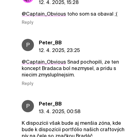
12. 4. 2025, 15:28
@Captain_Obvious
toho som sa obaval ;(
Reply
Peter_BB
P
12. 4. 2025, 23:25
@Captain_Obvious
Snad pochopili, ze ten
koncept Bradaca bol nezmysel, a pridu s
niecim zmysluplnejsim.
Reply
Peter_BB
P
13. 4. 2025, 00:58
K dispozícii však bude aj menšia zóna, kde
bude k dispozícii portfólio našich craftových
pív na čele so značkou Bradáč