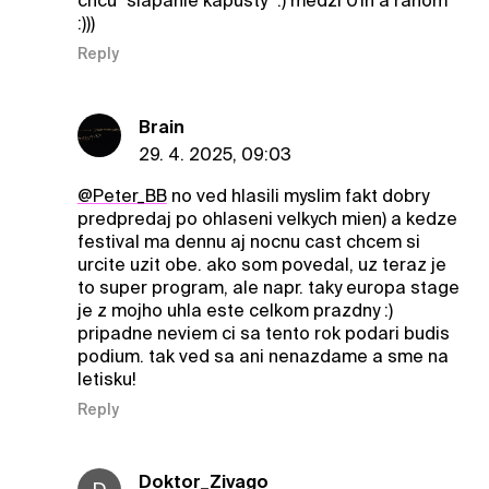
chcu "slapanie kapusty" :) medzi 01h a ranom
:)))
Reply
Brain
29. 4. 2025, 09:03
@Peter_BB
no ved hlasili myslim fakt dobry
predpredaj po ohlaseni velkych mien) a kedze
festival ma dennu aj nocnu cast chcem si
urcite uzit obe. ako som povedal, uz teraz je
to super program, ale napr. taky europa stage
je z mojho uhla este celkom prazdny :)
pripadne neviem ci sa tento rok podari budis
podium. tak ved sa ani nenazdame a sme na
letisku!
Reply
Doktor_Zivago