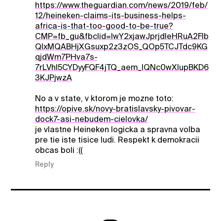
https://www.theguardian.com/news/2019/feb/
12/heineken-claims-its-business-helps-
africa-is-that-too-good-to-be-true?
CMP=fb_gu&fbclid=IwY2xjawJprjdleHRuA2Flb
QIxMQABHjXGsuxp2z3zOS_QOp5TCJTdc9KG
qjdWm7PHva7s-
7rLVhl5CYDyyFQF4jTQ_aem_IQNc0wXIupBKD6
3KJPjwzA
No a v state, v ktorom je mozne toto:
https://opive.sk/novy-bratislavsky-pivovar-
dock7-asi-nebudem-cielovka/
je vlastne Heineken logicka a spravna volba
pre tie iste tisice ludi. Respekt k demokracii
obcas boli :((
Reply