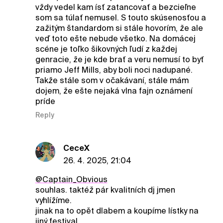
vždy vedel kam ísť zatancovať a bezcieľne
som sa túlať nemusel. S touto skúsenosťou a
zažitým štandardom si stále hovorím, že ale
veď toto ešte nebude všetko. Na domácej
scéne je toľko šikovných ľudí z každej
genracie, že je kde brať a veru nemusí to byť
priamo Jeff Mills, aby boli noci nadupané.
Takže stále som v očakávaní, stále mám
dojem, že ešte nejaká vlna fajn oznámení
príde
Reply
CeceX
26. 4. 2025, 21:04
@Captain_Obvious
souhlas. taktéž pár kvalitních dj jmen
vyhlížíme.
jinak na to opět dlabem a koupíme lístky na
jiný festival.