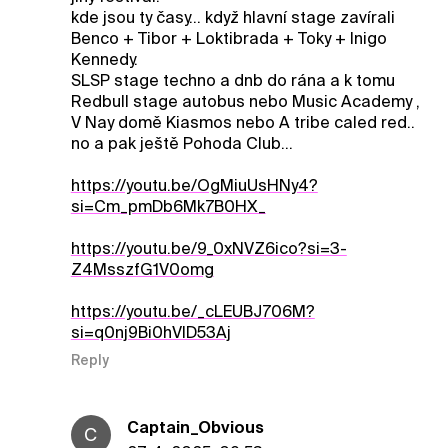
kde jsou ty časy... když hlavní stage zavírali
Benco + Tibor + Loktibrada + Toky + Inigo
Kennedy.
SLSP stage techno a dnb do rána a k tomu
Redbull stage autobus nebo Music Academy ,
V Nay domě Kiasmos nebo A tribe caled red..
no a pak ještě Pohoda Club...
https://youtu.be/OgMiuUsHNy4?
si=Cm_pmDb6Mk7B0HX_
https://youtu.be/9_0xNVZ6ico?si=3-
Z4MsszfG1V0omg
https://youtu.be/_cLEUBJ706M?
si=q0nj9Bi0hVlD53Aj
Reply
Captain_Obvious
C