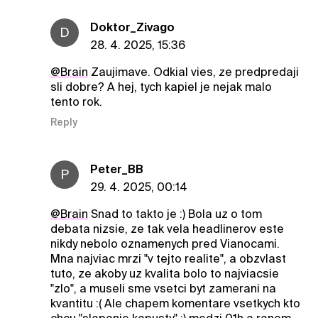
Doktor_Zivago
D
28. 4. 2025, 15:36
@Brain
Zaujimave. Odkial vies, ze predpredaji
sli dobre? A hej, tych kapiel je nejak malo
tento rok.
Reply
Peter_BB
P
29. 4. 2025, 00:14
@Brain
Snad to takto je :) Bola uz o tom
debata nizsie, ze tak vela headlinerov este
nikdy nebolo oznamenych pred Vianocami.
Mna najviac mrzi "v tejto realite", a obzvlast
tuto, ze akoby uz kvalita bolo to najviacsie
"zlo", a museli sme vsetci byt zamerani na
kvantitu :( Ale chapem komentare vsetkych kto