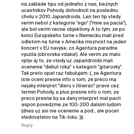
na zaklade tipu od jedneho z nas, beznych
ucastnikov Pohody, dohodnuti na poslednu
chvilu v 2010 Japandroids. Len ten tip vtedy
verim nebol z kategorie "ego" ("mne sa pacia"),
ale bol verim vecne objektivny. A to tym, ze po
konci Europskeho turne v Nemecku mali pred
odletom na turne v Amerike moznost na jeden
koncert v EU navyse, co Agentura paradne
vyuzila (obrovska vdaka!). Ale verim ze malo
vplyv aj to, ze vtedy uz Japandroids mali
ocenenie "debut roka" v kategorii "gitarovky".
Tak preto opat raz fabulujem :(, ze Agentura
iste oceni presne info o tom, ze preco ma
nejaky interpret "dieru v itinerari" prave cez
termin Pohody, a plus presne info o tom, ze
preco presne by sa dany interpret mal pacit
aspon povedzme ze 100-200 dalsim ludom
(dnes uz asi nie ocenenie a pod., ale pocet
sledovatelov na Tik-toku :)))
Reply