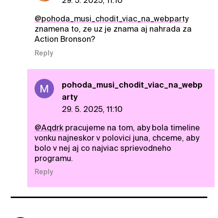
29. 5. 2025, 11:10
@pohoda_musi_chodit_viac_na_webparty
znamena to, ze uz je znama aj nahrada za
Action Bronson?
Reply
pohoda_musi_chodit_viac_na_webp
arty
29. 5. 2025, 11:10
@Aqdrk
pracujeme na tom, aby bola timeline
vonku najneskor v polovici juna, chceme, aby
bolo v nej aj co najviac sprievodneho
programu.
Reply