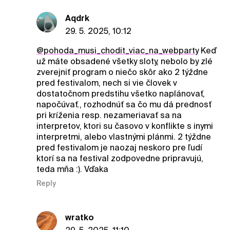
Aqdrk
29. 5. 2025, 10:12
@pohoda_musi_chodit_viac_na_webparty
Keď
už máte obsadené všetky sloty, nebolo by zlé
zverejniť program o niečo skôr ako 2 týždne
pred festivalom, nech si vie človek v
dostatočnom predstihu všetko naplánovať,
napočúvať., rozhodnúť sa čo mu dá prednosť
pri kríženia resp. nezameriavať sa na
interpretov, ktori su časovo v konflikte s inymi
interpretmi, alebo vlastnými plánmi. 2 týždne
pred festivalom je naozaj neskoro pre ľudí
ktorí sa na festival zodpovedne pripravujú,
teda mňa :). Vďaka
Reply
wratko