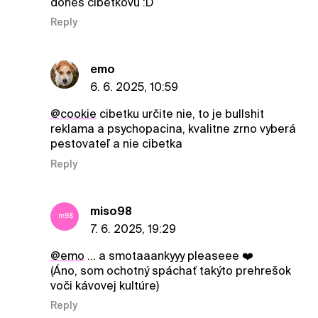
dones cibetkovu :D
Reply
emo
6. 6. 2025, 10:59
@cookie
cibetku určite nie, to je bullshit
reklama a psychopacina, kvalitne zrno vyberá
pestovateľ a nie cibetka
Reply
miso98
7. 6. 2025, 19:29
@emo
... a smotaaankyyy pleaseee ❤️
(Áno, som ochotný spáchať takýto prehrešok
voči kávovej kultúre)
Reply