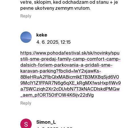
vetre, sklopim, ked odchadzam od stanu + je
pevne ukotveny zemnym vrutom.
Reply
keke
4. 6. 2025, 12:15
https://www.pohodafestival.sk/sk/novinky/spu
stili-sme-predaj-family-camp-comfort-camp-
dalsich-foriem-parkovania-a-pridali-sme-
karavan-parking?fbclid=IwY2xjawKs-
8BleHRuA2FlbQIxMABicmlkETB3MXBqSjd6V0
9MclY1Z1FPAR7N6g6qXE_kRgMXfwsHxpfIWv9
a7SWCziqh2Xr2cDUvbN7T3kNACDIskdPMGw
_aem_pfORT50tFOW4K6ijv22dVg
Reply
Simon_L