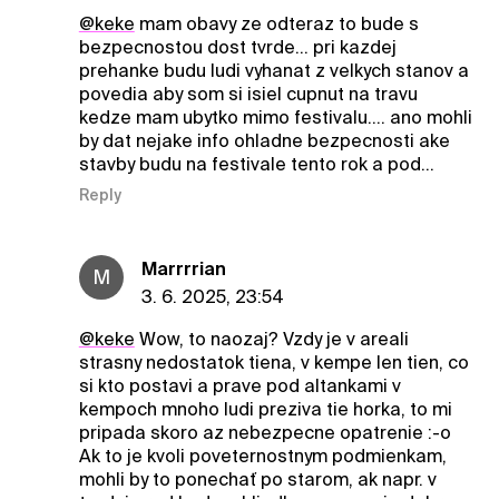
@keke
mam obavy ze odteraz to bude s
bezpecnostou dost tvrde... pri kazdej
prehanke budu ludi vyhanat z velkych stanov a
povedia aby som si isiel cupnut na travu
kedze mam ubytko mimo festivalu.... ano mohli
by dat nejake info ohladne bezpecnosti ake
stavby budu na festivale tento rok a pod...
Reply
Marrrrian
M
3. 6. 2025, 23:54
@keke
Wow, to naozaj? Vzdy je v areali
strasny nedostatok tiena, v kempe len tien, co
si kto postavi a prave pod altankami v
kempoch mnoho ludi preziva tie horka, to mi
pripada skoro az nebezpecne opatrenie :-o
Ak to je kvoli poveternostnym podmienkam,
mohli by to ponechať po starom, ak napr. v