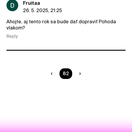
Fruitaa
26. 5. 2025, 21:25
Ahojte, aj tento rok sa bude dať dopraviť Pohoda
vlakom?
Reply
You are on page
82