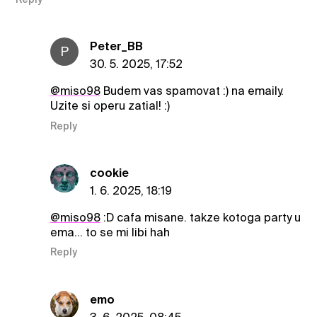
Peter_BB
P
30. 5. 2025, 17:52
@miso98
Budem vas spamovat :) na emaily.
Uzite si operu zatial! :)
Reply
cookie
1. 6. 2025, 18:19
@miso98
:D cafa misane. takze kotoga party u
ema… to se mi libi hah
Reply
emo