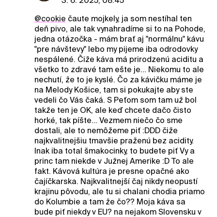
3. 6. 2025, 08:45
@cookie
čaute mojkely, ja som nestíhal ten
deň pivo, ale tak vynahradíme si to na Pohode,
jedna otázočka - mám brať aj "normálnu" kávu
"pre návštevy" lebo my pijeme iba odrodovky
nespálené. Čiže káva má prirodzenú aciditu a
všetko to zdravé tam ešte je... Niekomu to ale
nechutí, že to je kyslé. Čo za kávičku máme je
na Melody Košice, tam si pokukajte aby ste
vedeli čo Vás čaká. S Peťom som tam už bol
takže ten je OK, ale keď chcete dačo čisto
horké, tak píšte... Vezmem niečo čo sme
dostali, ale to nemôžeme piť :DDD čiže
najkvalitnejšiu tmavšie praženú bez acidity.
Inak iba total šmakocinky, to budete piť Vy a
princ tam niekde v Južnej Amerike :D To ale
fakt. Kávová kultúra je presne opačné ako
čajíčkarska. Najkvalitnejší čaj nikdy neopustí
krajinu pôvodu, ale tu si chalani chodia priamo
do Kolumbie a tam že čo?? Moja káva sa
bude piť niekdy v EU? na nejakom Slovensku v