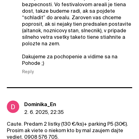
bezpecnosti. Vo festivalovom areali je tiena
dost, takze budeme radi, ak sa pojdete
“schladit” do arealu. Zaroven vas chceme
poprosit, ak si nejaky tien predsalen postavite
(altanok, noznicovy stan, slnecnik), v pripade
silneho vetra vsetky taketo tiene stiahnite a
polozte na zem.
Dakujeme za pochopenie a vidime sa na
Pohode ;)
Reply
Dominika_En
2. 6. 2025, 22:35
Caute. Predam 2 listky (130 €/ks)+ parking P5 (30€).
Prosim ak viete o niekom kto by mal zaujem dajte
vediet. 0908 576 705.