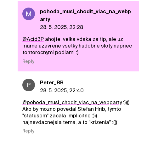
pohoda_musi_chodit_viac_na_webp
arty
28. 5. 2025, 22:28
@Acid3P
ahojte, velka vdaka za tip, ale uz
mame uzavrene vsetky hudobne sloty napriec
tohtorocnymi podiami :)
Reply
Peter_BB
P
28. 5. 2025, 22:40
@pohoda_musi_chodit_viac_na_webparty
:))))
Ako by mozno povedal Stefan Hrib, tymto
"statusom" zacala implicitne :)))
najnevdacnejsia tema, a to "krizenia" :(((
Reply