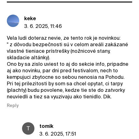
keke
3. 6. 2025, 11:46
Vela ludi doteraz nevie, ze tento rok je novinkou:
" z dôvodu bezpečnosti sú v celom areáli zakázané
vlastné tieniace prístrešky (nožnicové stany,
skladacie altánky).
Ono by sa zislo uviest to aj do sekcie info, pripadne
aj ako novinku, par dni pred festivalom, nech to
kempujuci zbytocne so sebou nenosia na Pohodu.
Pri tej prilezitosti by som sa chcel opytat, ci tarpy
(plachty) budu povolene, kedze tie ste do zatvorky
neuviedli a tiez sa vyuzivaju ako tienidlo. Dik.
Reply
tomik
T
3. 6. 2025, 17:51