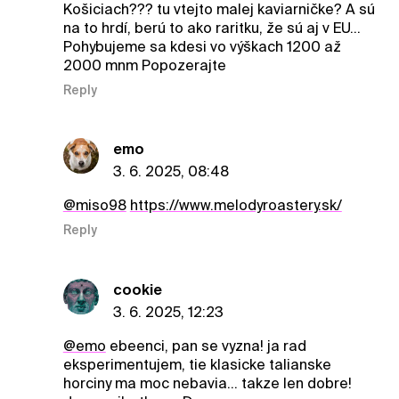
Košiciach??? tu vtejto malej kaviarničke? A sú
na to hrdí, berú to ako raritku, že sú aj v EU...
Pohybujeme sa kdesi vo výškach 1200 až
2000 mnm Popozerajte
Reply
emo
3. 6. 2025, 08:48
@miso98
https://www.melodyroastery.sk/
Reply
cookie
3. 6. 2025, 12:23
@emo
ebeenci, pan se vyzna! ja rad
eksperimentujem, tie klasicke talianske
horciny ma moc nebavia... takze len dobre!