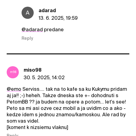
adarad
A
13. 6. 2025, 19:59
@adarad
predane
Reply
miso98
30. 5. 2025, 14:02
@emo
Serviss.... tak na to kafe sa ku Kukymu pridam
aj ja!! ;-) heheh. Takze dneska ste +- dohodnuti s
PetomBB ?? ja budem na opere a potom... let's see!
Peto sa mi asi ozve cez mobil a ja uvidim co a ako -
kedze idem s jednou znamou/kamoskou. Ale rad by
som vas videl.
[koment k nizsiemu vlaknu]
Reply