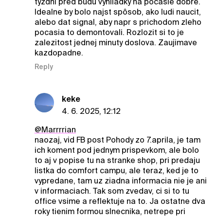
tyzdni pred budu vyhliadky na pocasie dobre.
Idealne by bolo najst spôsob, ako ludi naucit,
alebo dat signal, aby napr s prichodom zleho
pocasia to demontovali. Rozlozit si to je
zalezitost jednej minuty doslova. Zaujimave
kazdopadne.
Reply
keke
4. 6. 2025, 12:12
@Marrrrian
naozaj, vid FB post Pohody zo 7.aprila, je tam
ich koment pod jednym prispevkom, ale bolo
to aj v popise tu na stranke shop, pri predaju
listka do comfort campu, ale teraz, ked je to
vypredane, tam uz ziadna informacia nie je ani
v informaciach. Tak som zvedav, ci si to tu
office vsime a reflektuje na to. Ja ostatne dva
roky tienim formou slnecnika, netrepe pri