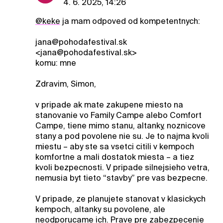
4. 6. 2025, 14:26
@keke
ja mam odpoved od kompetentnych:
jana@pohodafestival.sk
<jana@pohodafestival.sk>
komu: mne
Zdravim, Simon,
v pripade ak mate zakupene miesto na
stanovanie vo Family Campe alebo Comfort
Campe, tiene mimo stanu, altanky, noznicove
stany a pod povolene nie su. Je to najma kvoli
miestu – aby ste sa vsetci citili v kempoch
komfortne a mali dostatok miesta – a tiez
kvoli bezpecnosti. V pripade silnejsieho vetra,
nemusia byt tieto “stavby” pre vas bezpecne.
V pripade, ze planujete stanovat v klasickych
kempoch, altanky su povolene, ale
neodporucame ich. Prave pre zabezpecenie