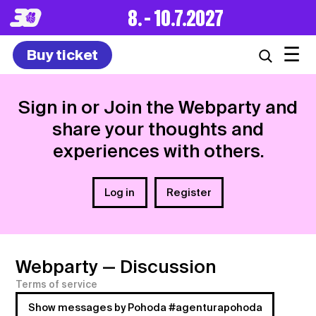
8. – 10.7.2027
☰
Buy ticket
Sign in or Join the Webparty and
share your thoughts and
experiences with others.
Log in
Register
Webparty
— Discussion
Terms of service
Show messages by Pohoda #agenturapohoda