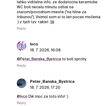
lahko viditelne info, ze dodatocne keramicke
WC boli necelu minutu odtial na
starom/povodnom mieste ("na hline za
tribunou"). Vsimol som si to len pocas močenia
:) z tych tzv. rakiet :))))
Reply
Ivco
18. 7. 2026, 16:08
@Peter_Banska_Bystrica
to boli sprchy.
Reply
Peter_Banska_Bystrica
18. 7. 2026, 17:20
@Ivco
Dik moc za toto info! :)
Reply