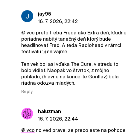
jay95
16. 7. 2026, 22:42
@Ivco
preto treba Freda ako Extra deň, kľudne
poriadne nabitý tanečný deň ktorý bude
headlinovať Fred. A teda Radiohead v rámci
festivalu :)) snívajme.
Ten vek bol asi vďaka The Cure, v stredu to
bolo vidieť. Naopak vo štvrtok, z môjho
pohľadu, (hlavne na koncerte Gorillaz) bola
riadna odozva mladých.
Reply
haluzman
16. 7. 2026, 22:44
@Ivco
no ved prave, ze preco este na pohode