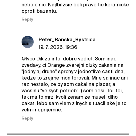
nebolo nic. Najlbilzsie boli prave tie keramicke
oproti bazantu.
Reply
Peter_Banska_Bystrica
19. 7. 2026, 19:36
@Ivco
Dik za info, dobre vediet. Som inac
zvedavy, ci Orange zverejni dlzky cakania na
"jedny aj druhe" sprchy v jednotlive casti dna,
kedze to zrejme monitorovali. Mne sa inac ani
raz nestalo, ze by som cakal na pisoar, a
vacsinu "velkych potrieb" :) som riesil Toi-toi,
tak ma to mrzi kvoli zenam ze museli dlho
cakat, lebo sam viem z inych situacii ake je to
velmi neprijemne.
Reply