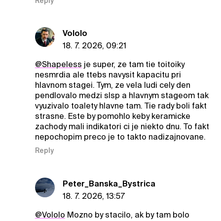
Reply
Vololo
18. 7. 2026, 09:21
@ShapeIess
je super, ze tam tie toitoiky
nesmrdia ale ttebs navysit kapacitu pri
hlavnom stagei. Tym, ze vela ludi cely den
pendlovalo medzi slsp a hlavnym stageom tak
vyuzivalo toalety hlavne tam. Tie rady boli fakt
strasne. Este by pomohlo keby keramicke
zachody mali indikatori ci je niekto dnu. To fakt
nepochopim preco je to takto nadizajnovane.
Reply
Peter_Banska_Bystrica
18. 7. 2026, 13:57
@Vololo
Mozno by stacilo, ak by tam bolo