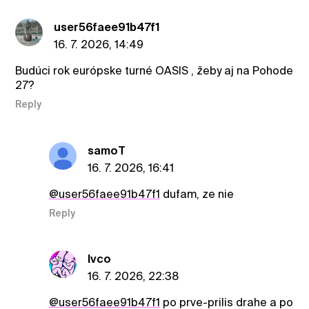
user56faee91b47f1
16. 7. 2026, 14:49
Budúci rok európske turné OASIS , žeby aj na Pohode
27?
Reply
samoT
16. 7. 2026, 16:41
@user56faee91b47f1
dufam, ze nie
Reply
Ivco
16. 7. 2026, 22:38
@user56faee91b47f1
po prve-prilis drahe a po