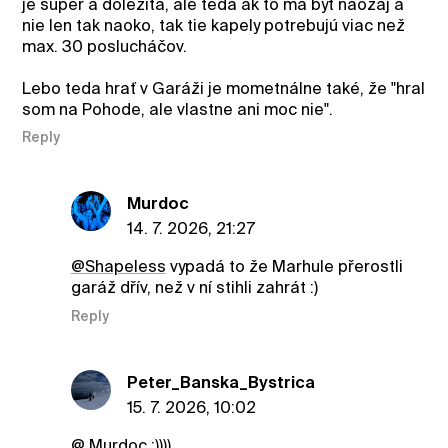
je super a dôležitá, ale teda ak to má byť naozaj a
nie len tak naoko, tak tie kapely potrebujú viac než
max. 30 poslucháčov.
Lebo teda hrať v Garáži je mometnálne také, že "hral
som na Pohode, ale vlastne ani moc nie".
Reply
Murdoc
14. 7. 2026, 21:27
@ShapeIess
vypadá to že Marhule přerostli
garáž dřív, než v ní stihli zahrát :)
Reply
Peter_Banska_Bystrica
15. 7. 2026, 10:02
@ Murdoc :))))