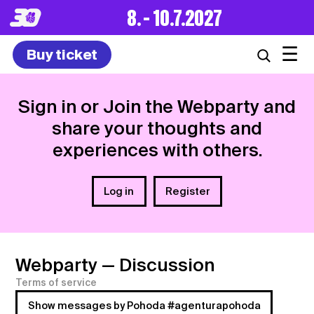
8. – 10.7.2027
☰
Buy ticket
Sign in or Join the Webparty and
share your thoughts and
experiences with others.
Log in
Register
Webparty
— Discussion
Terms of service
Show messages by Pohoda #agenturapohoda