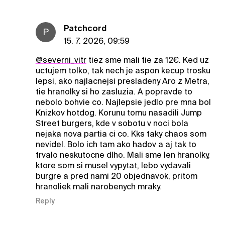
Patchcord
P
15. 7. 2026, 09:59
@severni_vitr
tiez sme mali tie za 12€. Ked uz
uctujem tolko, tak nech je aspon kecup trosku
lepsi, ako najlacnejsi presladeny Aro z Metra,
tie hranolky si ho zasluzia. A popravde to
nebolo bohvie co. Najlepsie jedlo pre mna bol
Knizkov hotdog. Korunu tomu nasadili Jump
Street burgers, kde v sobotu v noci bola
nejaka nova partia ci co. Kks taky chaos som
nevidel. Bolo ich tam ako hadov a aj tak to
trvalo neskutocne dlho. Mali sme len hranolky,
ktore som si musel vypytat, lebo vydavali
burgre a pred nami 20 objednavok, pritom
hranoliek mali narobenych mraky.
Reply