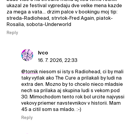
ukazal ze festival vypredaju dve velke mena kazde
za mega a vata... drzim palce v bookingu moj tip:
streda-Radiohead, strvtok-Fred Again, piatok-
Rosalia, sobota-Underworld
Reply
Ivco
16. 7. 2026, 22:33
@tomik
niesom si isty s Radiohead, ci by mali
taky vytlak ako The Cure a prilakali by ludi na
extra den. Mozno by to chcelo nieco mladsie
nech sa prilaka aj skupina ludi s vekom pod
30. Mimochodom tento rok bol urcite najvyssi
vekovy priemer navstevnikov v historii. Mam
45 a citil som sa mlado. :-)
Reply