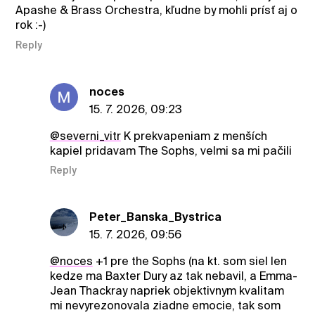
Apashe & Brass Orchestra, kľudne by mohli prísť aj o
rok :-)
Reply
noces
15. 7. 2026, 09:23
@severni_vitr
K prekvapeniam z menších
kapiel pridavam The Sophs, velmi sa mi pačili
Reply
Peter_Banska_Bystrica
15. 7. 2026, 09:56
@noces
+1 pre the Sophs (na kt. som siel len
kedze ma Baxter Dury az tak nebavil, a Emma-
Jean Thackray napriek objektivnym kvalitam
mi nevyrezonovala ziadne emocie, tak som