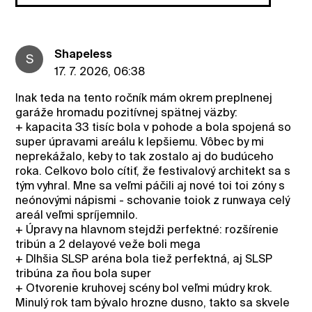
ShapeIess
S
17. 7. 2026, 06:38
Inak teda na tento ročník mám okrem preplnenej
garáže hromadu pozitívnej spätnej väzby:
+ kapacita 33 tisíc bola v pohode a bola spojená so
super úpravami areálu k lepšiemu. Vôbec by mi
neprekážalo, keby to tak zostalo aj do budúceho
roka. Celkovo bolo cítiť, že festivalový architekt sa s
tým vyhral. Mne sa veľmi páčili aj nové toi toi zóny s
neónovými nápismi - schovanie toiok z runwaya celý
areál veľmi spríjemnilo.
+ Úpravy na hlavnom stejdži perfektné: rozšírenie
tribún a 2 delayové veže boli mega
+ Dlhšia SLSP aréna bola tiež perfektná, aj SLSP
tribúna za ňou bola super
+ Otvorenie kruhovej scény bol veľmi múdry krok.
Minulý rok tam bývalo hrozne dusno, takto sa skvele