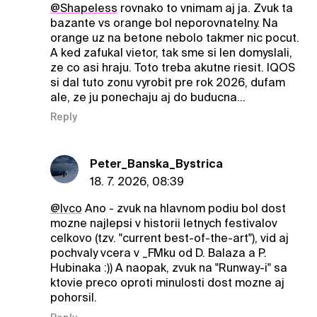
@ShapeIess
rovnako to vnimam aj ja. Zvuk ta
bazante vs orange bol neporovnatelny. Na
orange uz na betone nebolo takmer nic pocut.
A ked zafukal vietor, tak sme si len domyslali,
ze co asi hraju. Toto treba akutne riesit. IQOS
si dal tuto zonu vyrobit pre rok 2026, dufam
ale, ze ju ponechaju aj do buducna...
Reply
Peter_Banska_Bystrica
18. 7. 2026, 08:39
@Ivco
Ano - zvuk na hlavnom podiu bol dost
mozne najlepsi v historii letnych festivalov
celkovo (tzv. "current best-of-the-art"), vid aj
pochvaly vcera v _FMku od D. Balaza a P.
Hubinaka :)) A naopak, zvuk na "Runway-i" sa
ktovie preco oproti minulosti dost mozne aj
pohorsil.