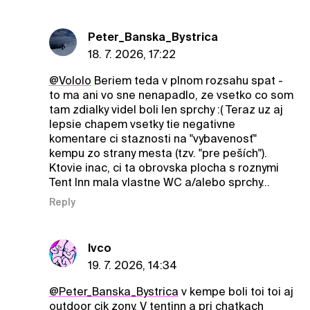
Peter_Banska_Bystrica
18. 7. 2026, 17:22
@Vololo
Beriem teda v plnom rozsahu spat -
to ma ani vo sne nenapadlo, ze vsetko co som
tam zdialky videl boli len sprchy :( Teraz uz aj
lepsie chapem vsetky tie negativne
komentare ci staznosti na "vybavenosť"
kempu zo strany mesta (tzv. "pre peších").
Ktovie inac, ci ta obrovska plocha s roznymi
Tent Inn mala vlastne WC a/alebo sprchy...
Reply
Ivco
19. 7. 2026, 14:34
@Peter_Banska_Bystrica
v kempe boli toi toi aj
outdoor cik zony. V tentinn a pri chatkach