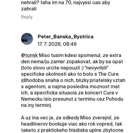
nehrali? taha im na 70, najvyssi cas aby
zahrali
Reply
Peter_Banska_Bystrica
17. 7. 2026, 08:49
@tomik
Miso tusim kdesi spomenul, ze extra
den nema/ju zamer zopakovat, ak by sa opat
(toto slovo urcite nepouzil :) "nevyvrbili"
specificke okolnosti ako to bolo s The Cure
(dlhodoba snaha o nich, blizky priatelsky vztah
s agentom, a najma posledna moznost mat
ich, a specificka situacia ze koncert Cure v
Nemecku islo presunut z terminu cez Pohodu
na iny termin).
A uz ina vec je, ze odkedy Miso zverejnil, ze
headlinerov bookuje viac ako rok vopred, tak
taketo z praktickeho hladiska uplne zbytocne