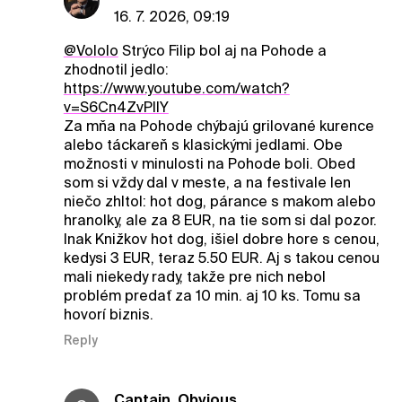
16. 7. 2026, 09:19
@Vololo
Strýco Filip bol aj na Pohode a
zhodnotil jedlo:
https://www.youtube.com/watch?
v=S6Cn4ZvPllY
Za mňa na Pohode chýbajú grilované kurence
alebo táckareň s klasickými jedlami. Obe
možnosti v minulosti na Pohode boli. Obed
som si vždy dal v meste, a na festivale len
niečo zhltol: hot dog, párance s makom alebo
hranolky, ale za 8 EUR, na tie som si dal pozor.
Inak Knižkov hot dog, išiel dobre hore s cenou,
kedysi 3 EUR, teraz 5.50 EUR. Aj s takou cenou
mali niekedy rady, takže pre nich nebol
problém predať za 10 min. aj 10 ks. Tomu sa
hovorí biznis.
Reply
Captain_Obvious