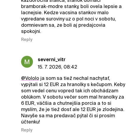
kazdorocna stalica, stanok domaci
bramborak-modre stanky, boli ovela lepsie a
lacnejsie. Kedze vacsina stankov malo
vypredane suroviny uz o pol noci v sobotu,
domnievam sa, ze boli aj predajcovia
spokojni.
Reply
severni_vitr
15. 7. 2026, 08:42
@Vololo
ja som sa tiež nechal nachytať,
vypýtali si 12 EUR za hranolky s kečupom. Keby
som vedel cenu vopred tak ich obchádzam
oblúkom. V sobotu večer som mal hranolky za
6 EUR, väčšia a chutnejšia porcia a to si
myslím, že je tiež dosť ale 12 EUR je zlodejina.
Navyše sa ma predavač pýtal či si prosím
účtenku!
Reply