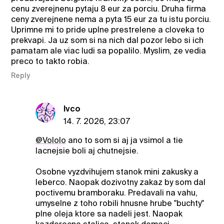
cenu zverejnenu pytaju 8 eur za porciu. Druha firma
ceny zverejnene nema a pyta 15 eur za tu istu porciu.
Uprimne mi to pride uplne prestrelene a cloveka to
prekvapi. Ja uz som si na nich dal pozor lebo si ich
pamatam ale viac ludi sa popalilo. Myslim, ze vedia
preco to takto robia.
Reply
Ivco
14. 7. 2026, 23:07
@Vololo
ano to som si aj ja vsimol a tie
lacnejsie boli aj chutnejsie.
Osobne vyzdvihujem stanok mini zakusky a
leberco. Naopak dozivotny zakaz by som dal
poctivemu bramboraku. Predavali na vahu,
umyselne z toho robili hnusne hrube "buchty"
plne oleja ktore sa nadeli jest. Naopak