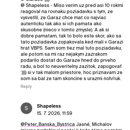
@ Shapeless - Miso verim uz pred asi 10 rokmi
reagoval na rovnaku poziadavku s tym, ze
vysvetlil, ze Garaz chce mat co najviac
autenticku tak ako si ich pamata ako
skusobne (nieco v tomto zmysle). A ak si
dobre pamatam, tak to bolo este skor, ako sa
tato poziadavka zopakovala ked mali v Garazi
hrat VBPS. Sam som tiez mal tuto poziadavku,
ale potom sa mi raz nejakym zazrakom
podarilo dostat do Garaze hned do prveho
radu, a bol to neuveritelny zazitok, zapogovať
:)))) si v tak malom priestore, hoc priznavam ze
som sa bal ze tam skoncine s urazmi noh/ruk.
Reply
ShapeIess
S
15. 7. 2026, 11:59
@Peter_Banska_Bystrica
Jasné, Michalov