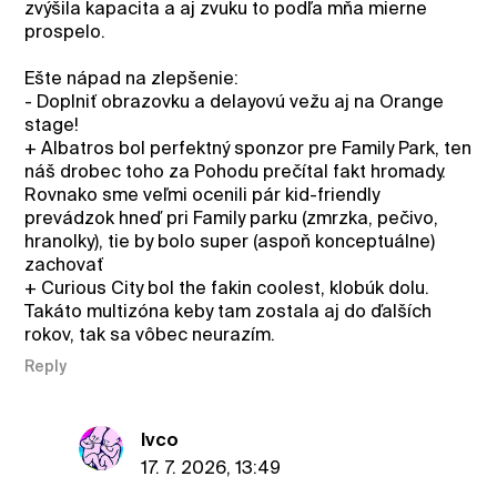
zvýšila kapacita a aj zvuku to podľa mňa mierne
prospelo.
Ešte nápad na zlepšenie:
- Doplniť obrazovku a delayovú vežu aj na Orange
stage!
+ Albatros bol perfektný sponzor pre Family Park, ten
náš drobec toho za Pohodu prečítal fakt hromady.
Rovnako sme veľmi ocenili pár kid-friendly
prevádzok hneď pri Family parku (zmrzka, pečivo,
hranolky), tie by bolo super (aspoň konceptuálne)
zachovať
+ Curious City bol the fakin coolest, klobúk dolu.
Takáto multizóna keby tam zostala aj do ďalších
rokov, tak sa vôbec neurazím.
Reply
Ivco
17. 7. 2026, 13:49