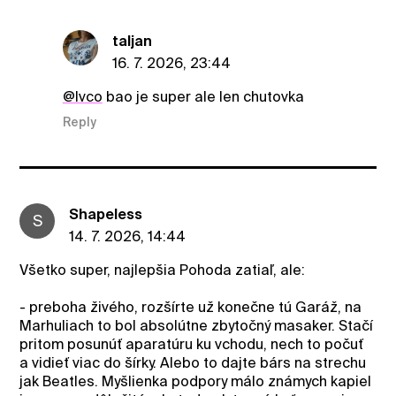
taljan
16. 7. 2026, 23:44
@Ivco
bao je super ale len chutovka
Reply
ShapeIess
S
14. 7. 2026, 14:44
Všetko super, najlepšia Pohoda zatiaľ, ale:
- preboha živého, rozšírte už konečne tú Garáž, na
Marhuliach to bol absolútne zbytočný masaker. Stačí
pritom posunúť aparatúru ku vchodu, nech to počuť
a vidieť viac do šírky. Alebo to dajte bárs na strechu
jak Beatles. Myšlienka podpory málo známych kapiel