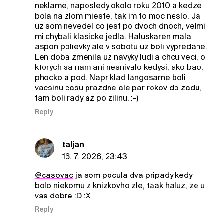
neklame, naposledy okolo roku 2010 a kedze
bola na zlom mieste, tak im to moc neslo. Ja
uz som nevedel co jest po dvoch dnoch, velmi
mi chybali klasicke jedla. Haluskaren mala
aspon polievky ale v sobotu uz boli vypredane.
Len doba zmenila uz navyky ludi a chcu veci, o
ktorych sa nam ani nesnivalo kedysi, ako bao,
phocko a pod. Napriklad langosarne boli
vacsinu casu prazdne ale par rokov do zadu,
tam boli rady az po zilinu. :-)
Reply
taljan
16. 7. 2026, 23:43
@casovac
ja som pocula dva pripady kedy
bolo niekomu z knizkovho zle, taak haluz, ze u
vas dobre :D :X
Reply