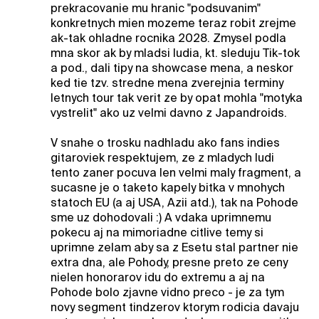
prekracovanie mu hranic "podsuvanim"
konkretnych mien mozeme teraz robit zrejme
ak-tak ohladne rocnika 2028. Zmysel podla
mna skor ak by mladsi ludia, kt. sleduju Tik-tok
a pod., dali tipy na showcase mena, a neskor
ked tie tzv. stredne mena zverejnia terminy
letnych tour tak verit ze by opat mohla "motyka
vystrelit" ako uz velmi davno z Japandroids.
V snahe o trosku nadhladu ako fans indies
gitaroviek respektujem, ze z mladych ludi
tento zaner pocuva len velmi maly fragment, a
sucasne je o taketo kapely bitka v mnohych
statoch EU (a aj USA, Azii atd.), tak na Pohode
sme uz dohodovali :) A vdaka uprimnemu
pokecu aj na mimoriadne citlive temy si
uprimne zelam aby sa z Esetu stal partner nie
extra dna, ale Pohody, presne preto ze ceny
nielen honorarov idu do extremu a aj na
Pohode bolo zjavne vidno preco - je za tym
novy segment tindzerov ktorym rodicia davaju