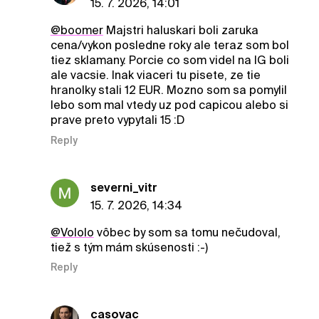
15. 7. 2026, 14:01
@boomer
Majstri haluskari boli zaruka
cena/vykon posledne roky ale teraz som bol
tiez sklamany. Porcie co som videl na IG boli
ale vacsie. Inak viaceri tu pisete, ze tie
hranolky stali 12 EUR. Mozno som sa pomylil
lebo som mal vtedy uz pod capicou alebo si
prave preto vypytali 15 :D
Reply
severni_vitr
15. 7. 2026, 14:34
@Vololo
vôbec by som sa tomu nečudoval,
tiež s tým mám skúsenosti :-)
Reply
casovac