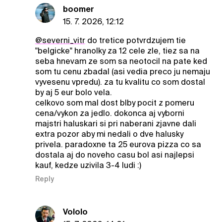
boomer
15. 7. 2026, 12:12
@severni_vitr
do tretice potvrdzujem tie
"belgicke" hranolky za 12 cele zle, tiez sa na
seba hnevam ze som sa neotocil na pate ked
som tu cenu zbadal (asi vedia preco ju nemaju
vyvesenu vpredu). za tu kvalitu co som dostal
by aj 5 eur bolo vela.
celkovo som mal dost blby pocit z pomeru
cena/vykon za jedlo. dokonca aj vyborni
majstri haluskari si pri naberani zjavne dali
extra pozor aby mi nedali o dve halusky
privela. paradoxne ta 25 eurova pizza co sa
dostala aj do noveho casu bol asi najlepsi
kauf, kedze uzivila 3-4 ludi :)
Reply
Vololo