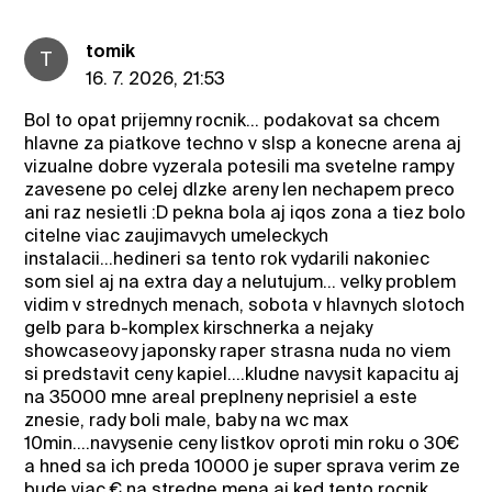
tomik
T
16. 7. 2026, 21:53
Bol to opat prijemny rocnik... podakovat sa chcem
hlavne za piatkove techno v slsp a konecne arena aj
vizualne dobre vyzerala potesili ma svetelne rampy
zavesene po celej dlzke areny len nechapem preco
ani raz nesietli :D pekna bola aj iqos zona a tiez bolo
citelne viac zaujimavych umeleckych
instalacii...hedineri sa tento rok vydarili nakoniec
som siel aj na extra day a nelutujum... velky problem
vidim v strednych menach, sobota v hlavnych slotoch
gelb para b-komplex kirschnerka a nejaky
showcaseovy japonsky raper strasna nuda no viem
si predstavit ceny kapiel....kludne navysit kapacitu aj
na 35000 mne areal preplneny neprisiel a este
znesie, rady boli male, baby na wc max
10min....navysenie ceny listkov oproti min roku o 30€
a hned sa ich preda 10000 je super sprava verim ze
bude viac € na stredne mena aj ked tento rocnik