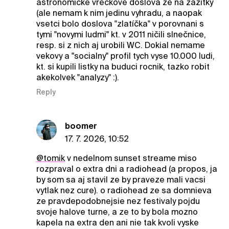
astronomicke vreckove doslova ze na zazitky
(ale nemam k nim jedinu vyhradu, a naopak
vsetci bolo doslova "zlatíčka" v porovnani s
tymi "novymi ludmi" kt. v 2011 ničili slnečnice,
resp. si z nich aj urobili WC. Dokial nemame
vekovy a "socialny" profil tych vyse 10.000 ludi,
kt. si kupili listky na buduci rocnik, tazko robit
akekolvek "analyzy" :).
Reply
boomer
17. 7. 2026, 10:52
@tomik
v nedelnom sunset streame miso
rozpraval o extra dni a radiohead (a propos, ja
by som sa aj stavil ze by praveze mali vacsi
vytlak nez cure). o radiohead ze sa domnieva
ze pravdepodobnejsie nez festivaly pojdu
svoje halove turne, a ze to by bola mozno
kapela na extra den ani nie tak kvoli vyske