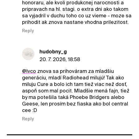
honoraru, ale kvoli produkcnej narocnosti a
pripravach na hl. stagi. o extra dni ako takom
sa vyjadril v duchu toho co uz vieme - moze sa
prihodit ak znova nastane vhodna prilezitost.
Reply
hudobny_g
20. 7. 2026, 18:58
@Ivco
znova sa prihováram za mladšiu
generáciu, mladí Radiohead milujú! Tak ako
miluju Cure a bolo ich tam tiež viac než dosť,
aspoň som mal pocit. Mladšie mená fajn, tiež
by ma potešila taká Phoebe Bridgers alebo
Geese, len prosím bez fiaska ako bol central
cee :D
Reply