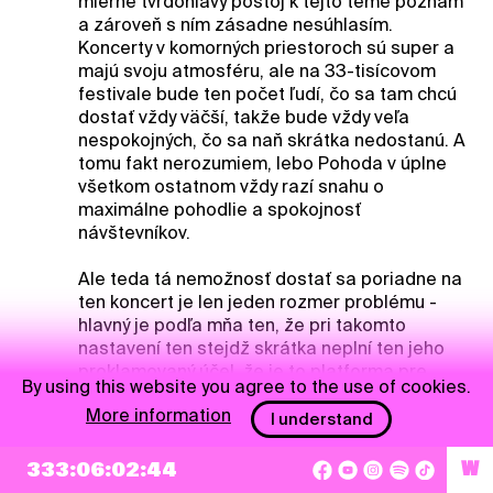
mierne tvrdohlavý postoj k tejto téme poznám
a zároveň s ním zásadne nesúhlasím.
Koncerty v komorných priestoroch sú super a
majú svoju atmosféru, ale na 33-tisícovom
festivale bude ten počet ľudí, čo sa tam chcú
dostať vždy väčší, takže bude vždy veľa
nespokojných, čo sa naň skrátka nedostanú. A
tomu fakt nerozumiem, lebo Pohoda v úplne
všetkom ostatnom vždy razí snahu o
maximálne pohodlie a spokojnosť
návštevníkov.
Ale teda tá nemožnosť dostať sa poriadne na
ten koncert je len jeden rozmer problému -
hlavný je podľa mňa ten, že pri takomto
nastavení ten stejdž skrátka neplní ten jeho
proklamovaný účel, že je to platforma pre
By using this website you agree to the use of cookies.
menšie a menej známe mená. Na to by
More information
najskôr naozaj potrebovali to publikum.
I understand
Okrem tých v úvodnom príspevku mi napadá aj
333:06:02:43
W
iné, kompromisné riešenie - kapelu nechať