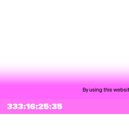
By using this websi
333:16:25:35
NEWSLETTER