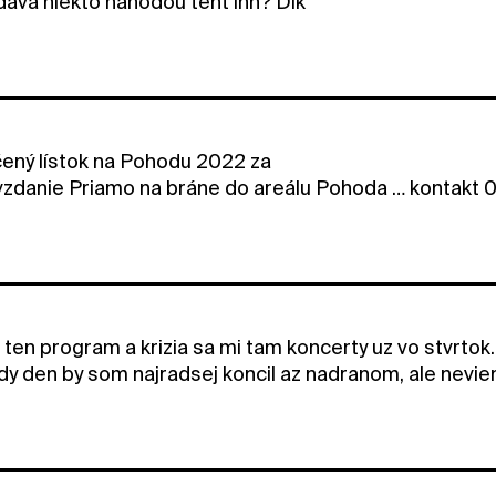
dava niekto nahodou tent inn? Dik
ený lístok na Pohodu 2022 za
ovzdanie Priamo na bráne do areálu Pohoda … kontak
ten program a krizia sa mi tam koncerty uz vo stvrto
dy den by som najradsej koncil az nadranom, ale nevie