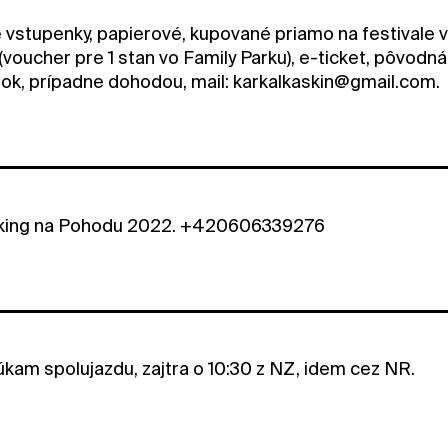
vstupenky, papierové, kupované priamo na festivale
 (voucher pre 1 stan vo Family Parku), e-ticket, pôvod
ok, prípadne dohodou, mail: karkalkaskin@gmail.com.
king na Pohodu 2022. +420606339276
úkam spolujazdu, zajtra o 10:30 z NZ, idem cez NR.