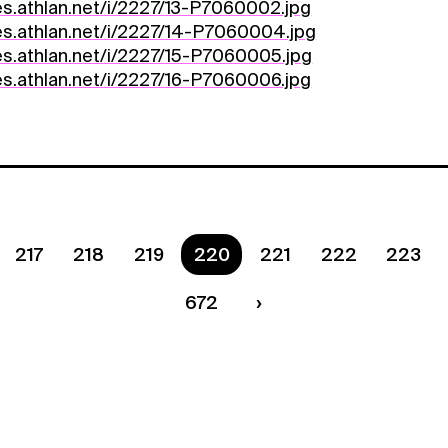
es.athlan.net/i/2227/13-P7060002.jpg
es.athlan.net/i/2227/14-P7060004.jpg
es.athlan.net/i/2227/15-P7060005.jpg
es.athlan.net/i/2227/16-P7060006.jpg
217
218
219
You are on page
220
221
222
223
672