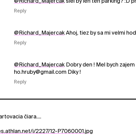
@Richard_Majercak
šiel by len ten parking? :D 
Reply
@Richard_Majercak
Ahoj, tiez by sa mi velmi hodi
Reply
@Richard_Majercak
Dobry den ! Mel bych zajem o
ho.hruby@gmail.com Diky !
Reply
štartovacia čiara....
es.athlan.net/i/2227/12-P7060001.jpg