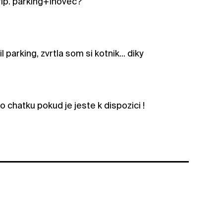
prip. parking+Inovec?
l parking, zvrtla som si kotnik... diky
 chatku pokud je jeste k dispozici !