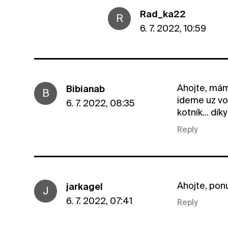
Rad_ka22
R
6. 7. 2022, 10:59
Ahojte, mám
Bibianab
B
ideme uz vo
6. 7. 2022, 08:35
kotník... díky
Reply
Ahojte, pon
jarkagel
J
6. 7. 2022, 07:41
Reply