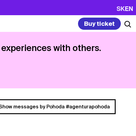
SK
EN
Buy ticket
 experiences with others.
Show messages by Pohoda #agenturapohoda