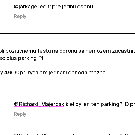
@jarkagel
edit: pre jednu osobu
Reply
ôli pozitívnemu testu na coronu sa nemôžem zúčastniť
c plus parking P1.
y 490€ pri rýchlom jednaní dohoda mozná.
@Richard_Majercak
šiel by len ten parking? :D 
Reply