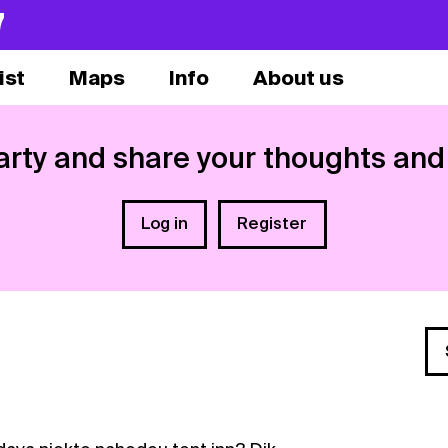
7
ist
Maps
Info
About us
arty and share your thoughts and
Log in
Register