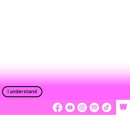
I understand
W
Workers