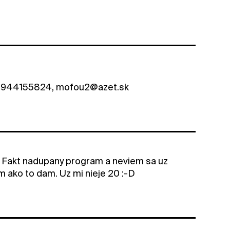
t 0944155824, mofou2@azet.sk
k. Fakt nadupany program a neviem sa uz
m ako to dam. Uz mi nieje 20 :-D