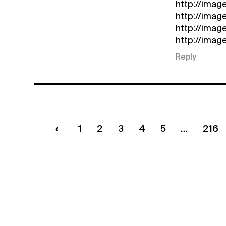
http://imag
http://imag
http://imag
http://imag
Reply
1
2
3
4
5
216