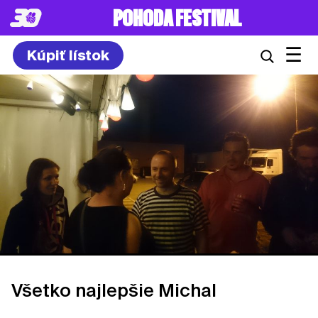
POHODA FESTIVAL
☰
Kúpiť lístok
Všetko najlepšie Michal