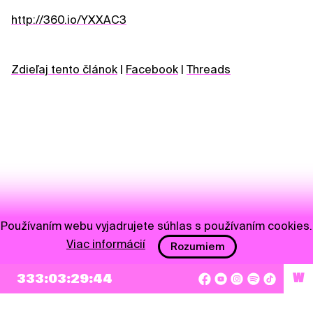
http://360.io/YXXAC3
Zdieľaj tento článok
|
Facebook
|
Threads
Používaním webu vyjadrujete súhlas s používaním cookies.
Viac informácií
Rozumiem
NEWSLETTER
333:03:29:43
W
Prihlásiť sa