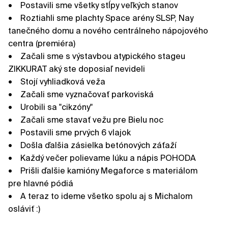
• Postavili sme všetky stĺpy veľkých stanov
• Roztiahli sme plachty Space arény SLSP, Nay
tanečného domu a nového centrálneho nápojového
centra (premiéra)
• Začali sme s výstavbou atypického stageu
ZIKKURAT aký ste doposiaľ nevideli
• Stojí vyhliadková veža
• Začali sme vyznačovať parkoviská
• Urobili sa "cikzóny"
• Začali sme stavať vežu pre Bielu noc
• Postavili sme prvých 6 vlajok
• Došla ďalšia zásielka betónových záťaží
• Každý večer polievame lúku a nápis POHODA
• Prišli ďalšie kamióny Megaforce s materiálom
pre hlavné pódiá
• A teraz to ideme všetko spolu aj s Michalom
osláviť :)