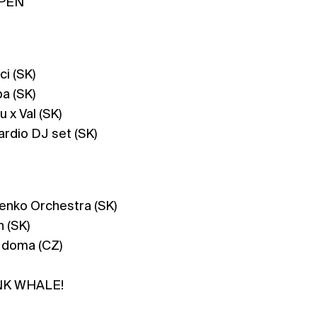
OPEN
ci (SK)
pa (SK)
 x Val (SK)
ardio DJ set (SK)
enko Orchestra (SK)
n (SK)
e doma (CZ)
INK WHALE!