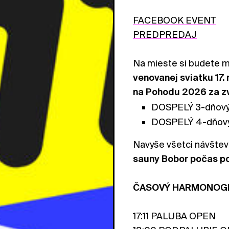
FACEBOOK EVENT
PREDPREDAJ
Na mieste si budete m
venovanej sviatku 17
na Pohodu 2026 za z
DOSPELÝ 3-dňový l
DOSPELÝ 4-dňový 
Navyše všetci návštev
sauny Bobor počas p
ČASOVÝ HARMONO
17:11 PALUBA OPEN