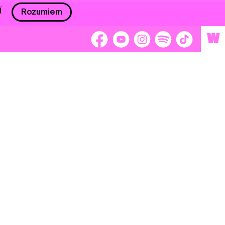
í
Rozumiem
W
 nám 2 %
Brigádnici
Dobrovoľníci
adors
Separátori
tage