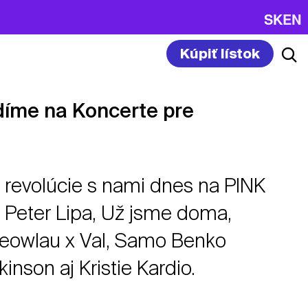
SK
EN
Kúpiť lístok
díme na Koncerte pre
 revolúcie s nami dnes na PINK
 Peter Lipa, Už jsme doma,
Meowlau x Val, Samo Benko
inson aj Kristie Kardio.