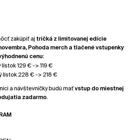
ôcť zakúpiť aj
tričká z limitovanej edície
. novembra, Pohoda merch a tlačené vstupenky
výhodnenú cenu
:
ístok 129 € -> 119 €
lístok 228 € -> 218 €
níci a návštevníčky budú mať
vstup do miestnej
odujatia zadarmo
.
GRAM