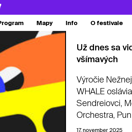
7
Program
Mapy
Info
O festivale
Už dnes sa vi
všímavých
Výročie Nežnej
WHALE oslávia
Sendreiovci, 
Orchestra, Punk
17. november 2025