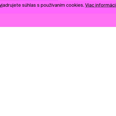
jadrujete súhlas s používaním cookies.
Viac informáci
Novinky
Darujte
Privacy Policy
NGO
Press
Ambass
Gastro
Visual S
Market zóna