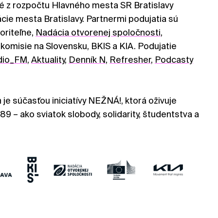
é z rozpočtu Hlavného mesta SR Bratislavy
ie mesta Bratislavy. Partnermi podujatia sú
oriteľne,
Nadácia otvorenej spoločnosti
,
komisie na Slovensku, BKIS a KIA. Podujatie
dio_FM
,
Aktuality
,
Denník N
,
Refresher
,
Podcasty
je súčasťou iniciatívy NEŽNÁ!, ktorá oživuje
89 – ako sviatok slobody, solidarity, študentstva a