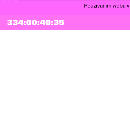
Používaním webu vy
334:00:40:34
NEWSLETTER
Prihlásiť sa
Súhlasím so zapísaním mojej e-mailovej adresy do Pohoda Newslettra a
využívaním na marketingové účely.