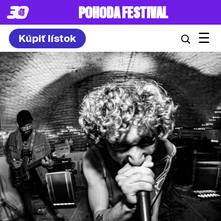
POHODA FESTIVAL
☰
Kúpiť lístok