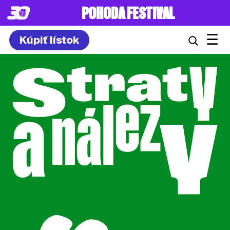
POHODA FESTIVAL
☰
Kúpiť lístok