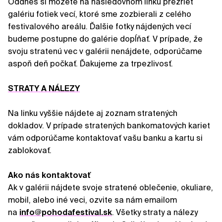
Oddnes si môžete na nasledovnom linku prezrieť
galériu fotiek vecí, ktoré sme zozbierali z celého
festivalového areálu. Ďalšie fotky nájdených vecí
budeme postupne do galérie dopĺňať. V prípade, že
svoju stratenú vec v galérii nenájdete, odporúčame
aspoň deň počkať. Ďakujeme za trpezlivosť.
STRATY A NÁLEZY
Na linku vyššie nájdete aj zoznam stratených
dokladov. V prípade stratených bankomatových kariet
vám odporúčame kontaktovať vašu banku a kartu si
zablokovať.
Ako nás kontaktovať
Ak v galérii nájdete svoje stratené oblečenie, okuliare,
mobil, alebo iné veci, ozvite sa nám emailom
na
info@pohodafestival.sk
. Všetky straty a nálezy