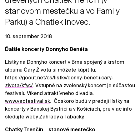
drevených Chatiek Trenčín (v
stanovom mestečku a vo Family
Parku) a Chatiek Inovec.
10. september 2018
Ďalšie koncerty Donnyho Benéta
Lístky na Donnyho koncert v Brne spojený s krstom
albumu Čáry Života si môžete kúpiť tu:
https://goout.net/cs/listky/donny-benet+cary-
zivota/kfyc/
. Vstupné na zvolenský koncert je súčasťou
festivalu Víkend atraktívneho divadla.
www.vadfestival.sk
. Čoskoro budú v predaji lístky na
koncerty v Banskej Bystrici a v Košiciach, pre viac info
sledujte weby
Záhrady
a
Tabačky
.
Chatky Trenčín – stanové mestečko