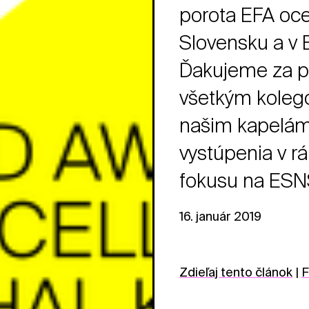
porota EFA oce
Slovensku a v 
Ďakujeme za p
všetkým kolego
našim kapelám,
vystúpenia v r
fokusu na ESN
16. január 2019
Zdieľaj tento článok
|
F