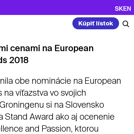
SK
EN
Kúpiť lístok
mi cenami na European
ds 2018
ila obe nominácie na European
 na víťazstva vo svojich
 Groningenu si na Slovensko
a Stand Award ako aj ocenenie
llence and Passion, ktorou