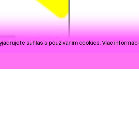
jadrujete súhlas s používaním cookies.
Viac informáci
Novinky
Darujte
Privacy Policy
NGO
Press
Ambass
Gastro
Visual S