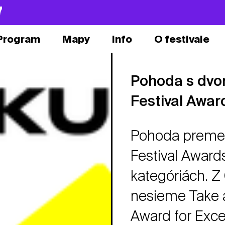
7
Program
Mapy
Info
O festivale
Pohoda s dvo
Festival Awar
Pohoda premen
Festival Awards
kategóriách. Z
nesieme Take 
Award for Exce