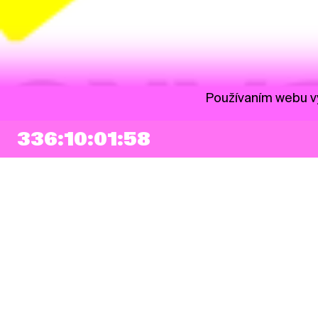
Používaním webu vy
336:10:01:58
NEWSLETTER
Prihlásiť sa
Súhlasím so zapísaním mojej e-mailovej adresy do Pohoda Newslettra a
využívaním na marketingové účely.