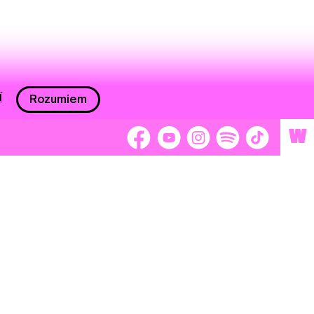
í
Rozumiem
W
 nám 2 %
Brigádnici
Dobrovoľníci
adors
Separátori
tage