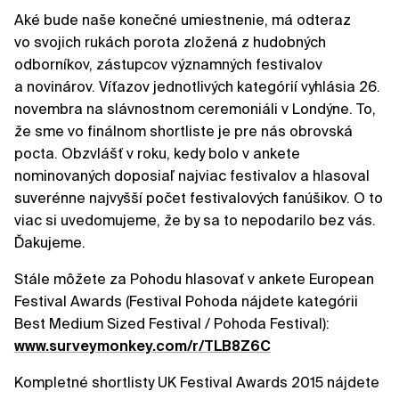
Aké bude naše konečné umiestnenie, má odteraz
vo svojich rukách porota zložená z hudobných
odborníkov, zástupcov významných festivalov
a novinárov. Víťazov jednotlivých kategórií vyhlásia 26.
novembra na slávnostnom ceremoniáli v Londýne. To,
že sme vo finálnom shortliste je pre nás obrovská
pocta. Obzvlášť v roku, kedy bolo v ankete
nominovaných doposiaľ najviac festivalov a hlasoval
suverénne najvyšší počet festivalových fanúšikov. O to
viac si uvedomujeme, že by sa to nepodarilo bez vás.
Ďakujeme.
Stále môžete za Pohodu hlasovať v ankete European
Festival Awards (Festival Pohoda nájdete kategórii
Best Medium Sized Festival / Pohoda Festival):
www.surveymonkey.com/r/TLB8Z6C
Kompletné shortlisty UK Festival Awards 2015 nájdete