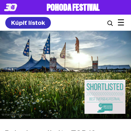
POHODA FESTIVAL
☰
Kúpiť lístok