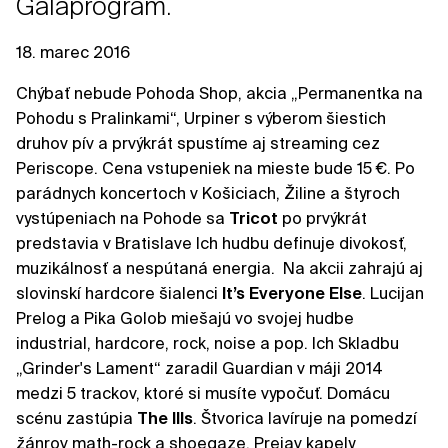
Galaprogram.
18. marec 2016
Chýbať nebude Pohoda Shop, akcia „Permanentka na
Pohodu s Pralinkami“, Urpiner s výberom šiestich
druhov pív a prvýkrát spustíme aj streaming cez
Periscope. Cena vstupeniek na mieste bude 15 €. Po
parádnych koncertoch v Košiciach, Žiline a štyroch
vystúpeniach na Pohode sa
Tricot
po prvýkrát
predstavia v Bratislave Ich hudbu definuje divokosť,
muzikálnosť a nespútaná energia. Na akcii zahrajú aj
slovinskí hardcore šialenci
It’s Everyone Else
. Lucijan
Prelog a Pika Golob miešajú vo svojej hudbe
industrial, hardcore, rock, noise a pop. Ich Skladbu
„Grinder's Lament“ zaradil Guardian v máji 2014
medzi 5 trackov, ktoré si musíte vypočuť. Domácu
scénu zastúpia
The Ills
. Štvorica lavíruje na pomedzí
žánrov math-rock a shoegaze. Prejav kapely