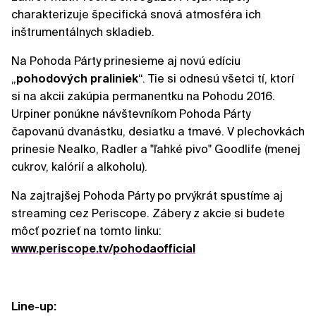
charakterizuje špecifická snová atmosféra ich
inštrumentálnych skladieb.
Na Pohoda Párty prinesieme aj novú edíciu
„
pohodových praliniek
“. Tie si odnesú všetci tí, ktorí
si na akcii zakúpia permanentku na Pohodu 2016.
Urpiner ponúkne návštevníkom Pohoda Párty
čapovanú dvanástku, desiatku a tmavé. V plechovkách
prinesie Nealko, Radler a "ľahké pivo" Goodlife (menej
cukrov, kalórií a alkoholu).
Na zajtrajšej Pohoda Párty po prvýkrát spustíme aj
streaming cez Periscope. Zábery z akcie si budete
môcť pozrieť na tomto linku:
www.periscope.tv/pohodaofficial
Line-up: