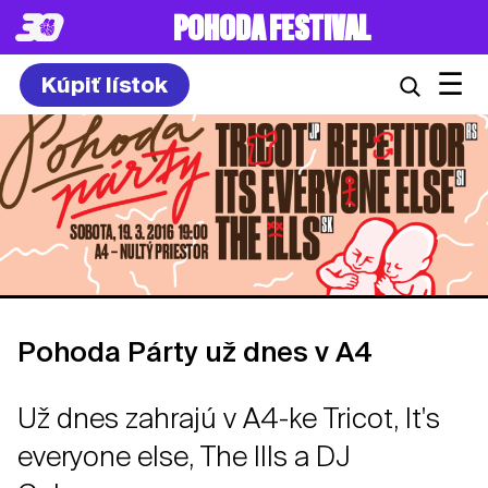
POHODA FESTIVAL
☰
Kúpiť lístok
Pohoda Párty už dnes v A4
Už dnes zahrajú v A4-ke Tricot, It's
everyone else, The Ills a DJ