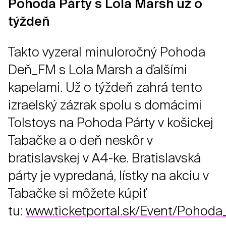
Pohoda Párty s Lola Marsh už o
týždeň
Takto vyzeral minuloročný Pohoda
Deň_FM s Lola Marsh a ďalšími
kapelami. Už o týždeň zahrá tento
izraelský zázrak spolu s domácimi
Tolstoys na Pohoda Párty v košickej
Tabačke a o deň neskôr v
bratislavskej v A4-ke. Bratislavská
párty je vypredaná, lístky na akciu v
Tabačke si môžete kúpiť
tu:
www.ticketportal.sk/Event/Pohoda