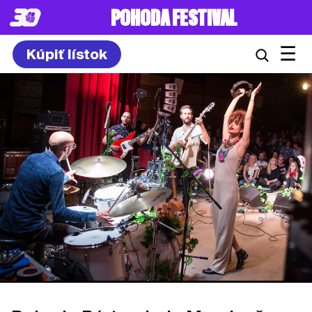
POHODA FESTIVAL
☰
Kúpiť lístok