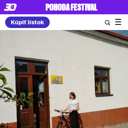
POHODA FESTIVAL
☰
Kúpiť lístok