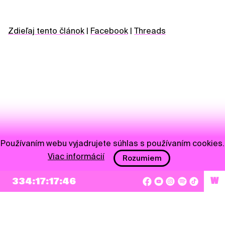
Zdieľaj tento článok
|
Facebook
|
Threads
Používaním webu vyjadrujete súhlas s používaním cookies.
Viac informácií
Rozumiem
NEWSLETTER
334:17:17:46
W
Prihlásiť sa
Súhlasím so zapísaním mojej e-mailovej adresy do Pohoda Newslettra a využívaním
na marketingové účely.