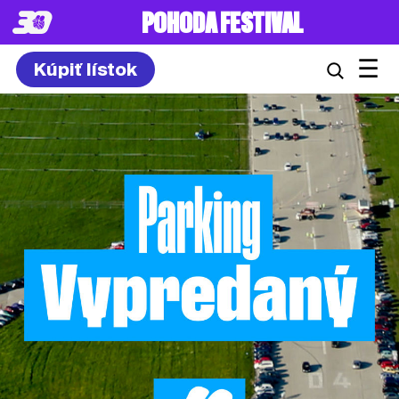
POHODA FESTIVAL
☰
Kúpiť lístok