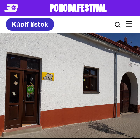
POHODA FESTIVAL
☰
Kúpiť lístok