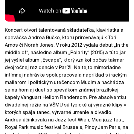
Koncert otvorí talentovaná skladateľka, klaviristka a
speváčka Andrea Bučko, ktorú prirovnávajú k Tori
Amos či Norah Jones. V roku 2012 vydala debut „In the
middle of“, následne album „Polarity“ (2015) a túto jar
jej vyšiel album „Escape“, ktorý vznikol počas takmer
dvojročnej rezidencie v Paríži. Na tejto mimoriadne
intímnej nahrávke spolupracovala napríklad s irackým
maliarom i politickým utečencom Mudim a nachádza
sa na ňom aj duet so spevákom známej brazílskej
kapely Vanguart Heliom Flandersom. Pre absolventku
divadelnej réžie na VŠMU sú typické aj výrazné klipy, v
ktorých spája tanec, výtvarné umenie a divadlo.
Andrea účinkovala na Jazz fest Wien, Mea jazz fest,
Royal Park music festival Brussels, Pinoy Jam Paris, na