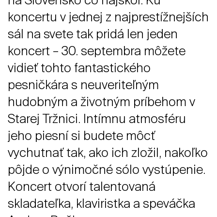
na Slovensko čo najskôr. Ku
koncertu v jednej z najprestížnejších
sál na svete tak pridá len jeden
koncert – 30. septembra môžete
vidieť tohto fantastického
pesničkára s neuveriteľným
hudobným a životným príbehom v
Starej Tržnici. Intímnu atmosféru
jeho piesní si budete môcť
vychutnať tak, ako ich zložil, nakoľko
pôjde o výnimočné sólo vystúpenie.
Koncert otvorí talentovaná
skladateľka, klaviristka a speváčka