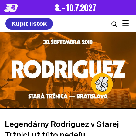
8. – 10.7.2027
☰
Kúpiť lístok
Legendárny Rodriguez v Starej
Tržnici už túto nedeľu