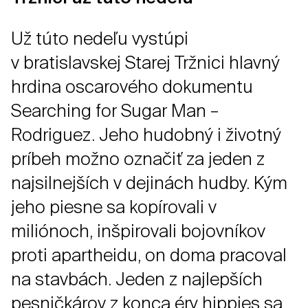
Už túto nedeľu vystúpi
v bratislavskej Starej Tržnici hlavný
hrdina oscarového dokumentu
Searching for Sugar Man –
Rodriguez. Jeho hudobný i životný
príbeh možno označiť za jeden z
najsilnejších v dejinách hudby. Kým
jeho piesne sa kopírovali v
miliónoch, inšpirovali bojovníkov
proti apartheidu, on doma pracoval
na stavbách. Jeden z najlepších
pesničkárov z konca éry hippies sa