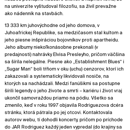
na univerzite vyštudoval filozofiu, sa živil prevažne
ako nádenník na stavbách.
13 333 km juhovýchodne od jeho domova, v
Juhoafrickej Republike, sa medzičasom stal kultom a
jeho piesne inšpiráciou bojovníkov proti apartheidu.
Jeho albumy niekoľkonásobne prekonali (v
predajnosti) nahrávky Elvisa Presleyho, pričom väčšina
sa šírila nelegálne. Piesne ako „Establishment Blues“ i
„Sugar Man“ boli tŕňom v oku (uchu) cenzorov, ktorí ich
zakazovali a systematicky likvidovali nosiče, na
ktorých sa nachádzali. Medzi fanúšikmi sa postupne
šírili legendy o jeho živote a smrti – kariéru i život vraj
ukončil samovraždou priamo na pódiu. Všetko sa
zmenilo, keď v roku 1997 objavila Rodriguezova dcéra
stránku, ktorá pátrala po jej otcovi. Kontaktovala
autorov webu, tí dohodli koncerty, pričom po príchode
do JAR Rodriguez každý jeden vypredal (do krajiny sa