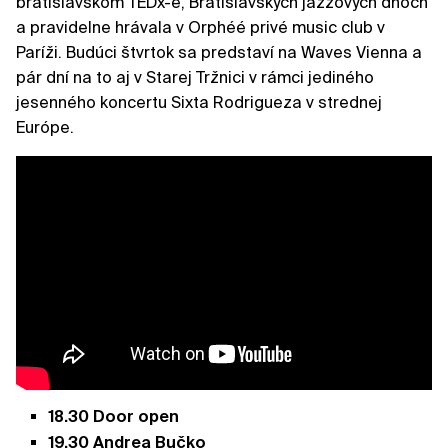
bratislavskom TEDx-e, Bratislavských jazzových dňoch
a pravidelne hrávala v Orphéé privé music club v
Paríži. Budúci štvrtok sa predstaví na Waves Vienna a
pár dní na to aj v Starej Tržnici v rámci jediného
jesenného koncertu Sixta Rodrigueza v strednej
Európe.
18.30 Door open
19.30 Andrea Bučko