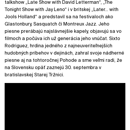
talkshow „Late Show with David Letterman“, „The
Tonight Show with Jay Leno“ i v britskej „Later... with
Jools Holland“ a predstavil sa na festivaloch ako
Glastonbury, Sasquatch či Montreux Jazz. Jeho
piesne prerábajú najslávnejšie kapely, objavujú sa vo
filmoch a počúva ich už generácia jeho vnúčat. Sixto
Rodriguez, hrdina jedného z najneuveriteľnejších
hudobných príbehov v dejinách, zahral svoje nádherné
piesne aj na tohtoročnej Pohode a sme veľmi radi, že
na Slovensku opäť zaznejú 30. septembra v
bratislavskej Starej Tržnici.