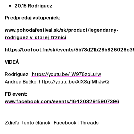
20.15 Rodriguez
Predpredaj vstupeniek:
www.pohodafestival.sk/sk/product/legendarny-
rodriguez-v-starej-trznici
https://tootoot.fm/sk/events/5b73d21b28b826028c3
VIDEÁ
Rodriguez:
https://youtu.be/_W978zoLu1w
Andrea Bučko:
https://youtu.be/AIXSgfMhJwQ
FB event:
www.facebook.com/events/1642032915907396
Zdieľaj tento článok
|
Facebook
|
Threads