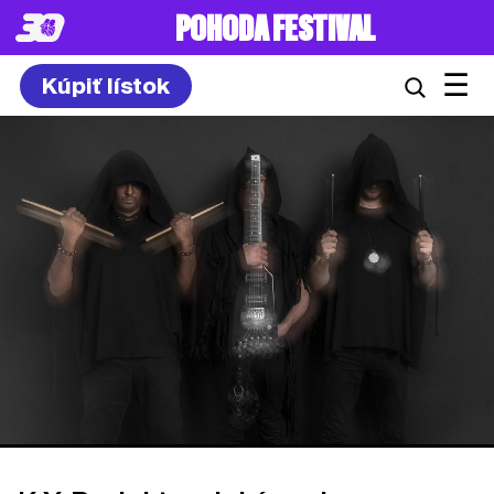
POHODA FESTIVAL
☰
Kúpiť lístok