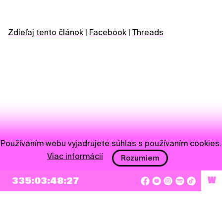
Zdieľaj tento článok
|
Facebook
|
Threads
Používaním webu vyjadrujete súhlas s používaním cookies.
Viac informácií
Rozumiem
NEWSLETTER
335:03:48:27
W
Prihlásiť sa
Súhlasím so zapísaním mojej e-mailovej adresy do Pohoda Newslettra a využívaním
na marketingové účely.