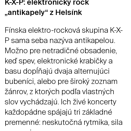
K-X-P: elektronický rock
„antikapely“ z Helsínk
Fínska elektro-rocková skupina K-X-
P sama seba nazýva antikapelou.
Možno pre netradičné obsadenie,
keď spev, elektronické krabičky a
basu dopĺňajú dvaja alternujúci
bubeníci, alebo pre široký zoznam
žánrov, z ktorých podľa vlastných
slov vychádzajú. Ich živé koncerty
každopádne spájajú tri základné
premenné: neskutočná rytmika, sila