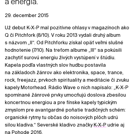
a energia.
29. december 2015
Už debut K-X-P mal pozitívne ohlasy v magazínoch ako
Q či Pitchfork (8/10). V roku 2013 vydali druhý album
s názvom „II“. Od Pitchforku získal opäť veľmi slušné
hodnotenie (7/10). Na treťom albume „III“ sa pokúsili
zachytiť surovú energiu živých vystúpení v štúdiu.
Kapela podľa vlastných slov hudbu postavila
na základoch žánrov ako elektronika, space, trance,
rock, freejazz, prvkoch spirituality a meditácie či zvuku
kapely Motorhead. Rádio Wave o nich napísalo: „K-X-P
spomínané žánrové prvky umocňujú doslova zbesilou
koncertnou energiou a pre fínske kapely typickým
zmyslom pre avantgardné poňatie tradičných schém:
organické rytmy tu občas do noisových plôch udrú
silou kladiva.“ Severské kladivo značky
K-X-P
udrie aj
na Pohode 2016.