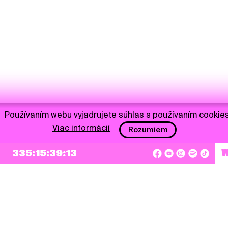
Používaním webu vyjadrujete súhlas s používaním cookies
NEWSLETTER
Viac informácií
Rozumiem
Prihlásiť sa
335:15:39:13
Súhlasím so zapísaním mojej e-mailovej adresy do Pohoda Newslettra a využívaním
na marketingové účely.