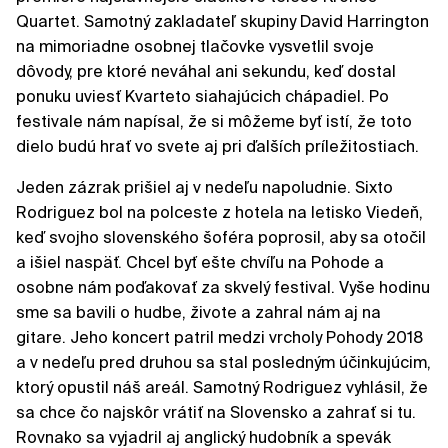
Quartet. Samotný zakladateľ skupiny David Harrington
na mimoriadne osobnej tlačovke vysvetlil svoje
dôvody, pre ktoré neváhal ani sekundu, keď dostal
ponuku uviesť Kvarteto siahajúcich chápadiel. Po
festivale nám napísal, že si môžeme byť istí, že toto
dielo budú hrať vo svete aj pri ďalších príležitostiach.
Jeden zázrak prišiel aj v nedeľu napoludnie. Sixto
Rodriguez bol na polceste z hotela na letisko Viedeň,
keď svojho slovenského šoféra poprosil, aby sa otočil
a išiel naspäť. Chcel byť ešte chvíľu na Pohode a
osobne nám poďakovať za skvelý festival. Vyše hodinu
sme sa bavili o hudbe, živote a zahral nám aj na
gitare. Jeho koncert patril medzi vrcholy Pohody 2018
a v nedeľu pred druhou sa stal posledným účinkujúcim,
ktorý opustil náš areál. Samotný Rodriguez vyhlásil, že
sa chce čo najskôr vrátiť na Slovensko a zahrať si tu.
Rovnako sa vyjadril aj anglický hudobník a spevák