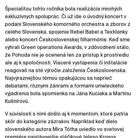
Špecialitou tohto ročníka bola realizácia mnohých
exkluzívnych spoluprác. Či už ide o úvodný koncert v
podaní Slovenského komorného orchestra a zborov z
celého Slovenska, spojenie Rebel Babel a Textilanky
alebo koncert Československej filharmónie. Keď sme
vyhrali Green operations Awards, v zdôvodnení stálo,
že Pohoda nie je ocenená len za prístup k prostrediu
ale aj k spoločnosti. Viaceré vystúpenia či inštalácie
reagovali na sté výročie založenia Československa.
Najvýraznejšou témou opakujúcou sa naprieč
debatami, rôznymi žánrami a formami umeleckého
vyjadrenia bola spomienka na Jána Kuciaka a Martinu
Kušnírovú.
V súvislosti s nimi došlo aj k momentom, ktoré patria
skôr do kategórie zázrakov. Napríklad keď dielo
slovenského autora Mira Tótha uviedlo vo svetovej
premiére najslávnejšie sláčikové teleso Kronos