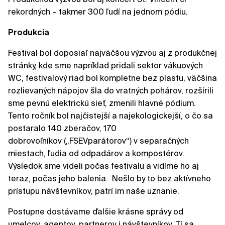
rekordných – takmer 300 ľudí na jednom pódiu.
Produkcia
Festival bol doposiaľ najväčšou výzvou aj z produkčnej
stránky, kde sme napríklad pridali sektor vákuových
WC, festivalový riad bol kompletne bez plastu, väčšina
rozlievaných nápojov šla do vratných pohárov, rozšírili
sme pevnú elektrickú sieť, zmenili hlavné pódium.
Tento ročník bol najčistejší a najekologickejší, o čo sa
postaralo 140 zberačov, 170
dobrovoľníkov („FSEVparátorov“) v separačných
miestach, ľudia od odpadárov a kompostérov.
Výsledok sme videli počas festivalu a vidíme ho aj
teraz, počas jeho balenia. Nešlo by to bez aktívneho
prístupu návštevníkov, patrí im naše uznanie.
Postupne dostávame ďalšie krásne správy od
umelcov, agentov, partnerov i návštevníkov. Tí sa