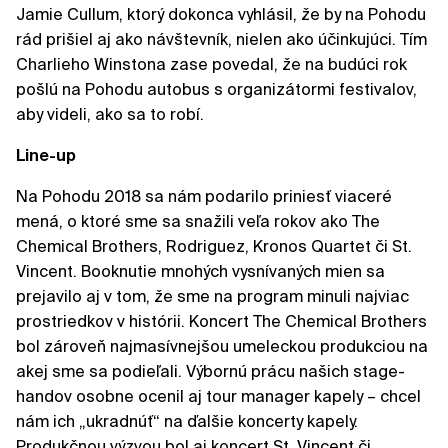
Jamie Cullum, ktorý dokonca vyhlásil, že by na Pohodu
rád prišiel aj ako návštevník, nielen ako účinkujúci. Tím
Charlieho Winstona zase povedal, že na budúci rok
pošlú na Pohodu autobus s organizátormi festivalov,
aby videli, ako sa to robí.
Line-up
Na Pohodu 2018 sa nám podarilo priniesť viaceré
mená, o ktoré sme sa snažili veľa rokov ako The
Chemical Brothers, Rodriguez, Kronos Quartet či St.
Vincent. Booknutie mnohých vysnívaných mien sa
prejavilo aj v tom, že sme na program minuli najviac
prostriedkov v histórii. Koncert The Chemical Brothers
bol zároveň najmasívnejšou umeleckou produkciou na
akej sme sa podieľali. Výbornú prácu našich stage-
handov osobne ocenil aj tour manager kapely – chcel
nám ich „ukradnúť“ na ďalšie koncerty kapely.
Produkčnou výzvou bol aj koncert St. Vincent či