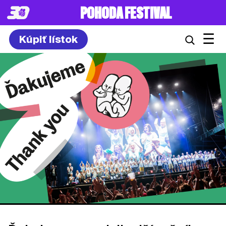
POHODA FESTIVAL
☰
Kúpiť lístok