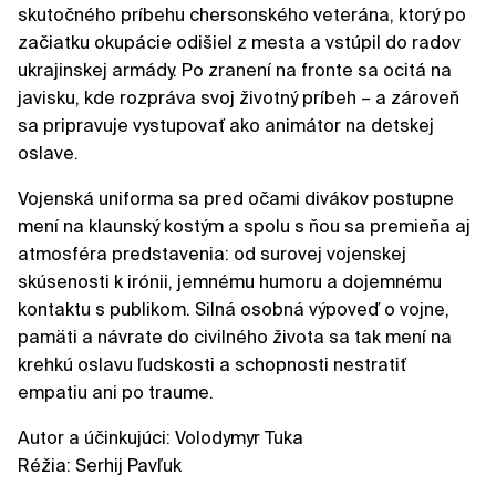
skutočného príbehu chersonského veterána, ktorý po
začiatku okupácie odišiel z mesta a vstúpil do radov
ukrajinskej armády. Po zranení na fronte sa ocitá na
javisku, kde rozpráva svoj životný príbeh – a zároveň
sa pripravuje vystupovať ako animátor na detskej
oslave.
Vojenská uniforma sa pred očami divákov postupne
mení na klaunský kostým a spolu s ňou sa premieňa aj
atmosféra predstavenia: od surovej vojenskej
skúsenosti k irónii, jemnému humoru a dojemnému
kontaktu s publikom. Silná osobná výpoveď o vojne,
pamäti a návrate do civilného života sa tak mení na
krehkú oslavu ľudskosti a schopnosti nestratiť
empatiu ani po traume.
Autor a účinkujúci: Volodymyr Tuka
Réžia: Serhij Pavľuk