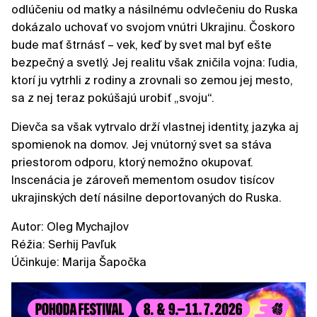
odlúčeniu od matky a násilnému odvlečeniu do Ruska
dokázalo uchovať vo svojom vnútri Ukrajinu. Čoskoro
bude mať štrnásť – vek, keď by svet mal byť ešte
bezpečný a svetlý. Jej realitu však zničila vojna: ľudia,
ktorí ju vytrhli z rodiny a zrovnali so zemou jej mesto,
sa z nej teraz pokúšajú urobiť „svoju“.
Dievča sa však vytrvalo drží vlastnej identity, jazyka aj
spomienok na domov. Jej vnútorný svet sa stáva
priestorom odporu, ktorý nemožno okupovať.
Inscenácia je zároveň mementom osudov tisícov
ukrajinských detí násilne deportovaných do Ruska.
Autor: Oleg Mychajlov
Réžia: Serhij Pavľuk
Účinkuje: Marija Šapočka