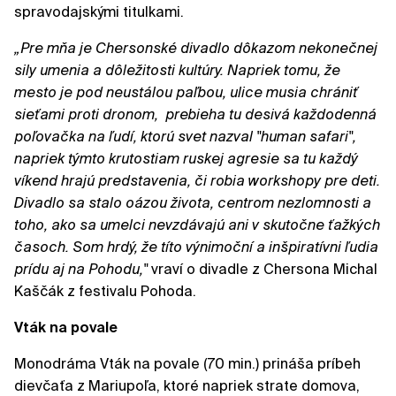
spravodajskými titulkami.
„Pre mňa je Chersonské divadlo dôkazom nekonečnej
sily umenia a dôležitosti kultúry. Napriek tomu, že
mesto je pod neustálou paľbou, ulice musia chrániť
sieťami proti dronom, prebieha tu desivá každodenná
poľovačka na ľudí, ktorú svet nazval "human safari",
napriek týmto krutostiam ruskej agresie sa tu každý
víkend hrajú predstavenia, či robia workshopy pre deti.
Divadlo sa stalo oázou života, centrom nezlomnosti a
toho, ako sa umelci nevzdávajú ani v skutočne ťažkých
časoch. Som hrdý, že títo výnimoční a inšpiratívni ľudia
prídu aj na Pohodu,"
vraví o divadle z Chersona Michal
Kaščák z festivalu Pohoda.
Vták na povale
Monodráma Vták na povale (70 min.) prináša príbeh
dievčaťa z Mariupoľa, ktoré napriek strate domova,