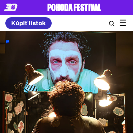
POHODA FESTIVAL
☰
Kúpiť lístok