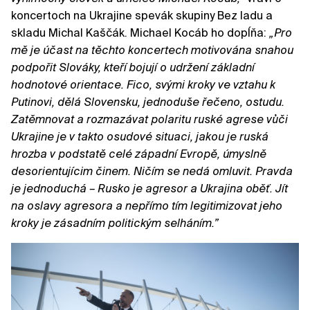
koncertoch na Ukrajine spevák skupiny Bez ladu a
skladu Michal Kaščák. Michael Kocáb ho dopĺňa:
„Pro
mě je účast na těchto koncertech motivována snahou
podpořit Slováky, kteří bojují o udržení základní
hodnotové orientace. Fico, svými kroky ve vztahu k
Putinovi, dělá Slovensku, jednoduše řečeno, ostudu.
Zatěmnovat a rozmazávat polaritu ruské agrese vůči
Ukrajine je v takto osudové situaci, jakou je ruská
hrozba v podstatě celé západní Evropě, úmyslně
desorientujícim činem. Ničím se nedá omluvit. Pravda
je jednoduchá – Rusko je agresor a Ukrajina oběť. Jít
na oslavy agresora a nepřímo tím legitimizovat jeho
kroky je zásadním politickým selháním.”