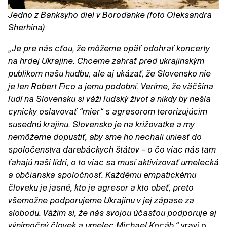
Jedno z Banksyho diel v Boroďanke (foto Oleksandra
Sherhina)
„Je pre nás cťou, že môžeme opäť odohrať koncerty
na hrdej Ukrajine. Chceme zahrať pred ukrajinským
publikom našu hudbu, ale aj ukázať, že Slovensko nie
je len Robert Fico a jemu podobní. Veríme, že väčšina
ľudí na Slovensku si váži ľudský život a nikdy by nešla
cynicky oslavovať “mier“ s agresorom terorizujúcim
susednú krajinu. Slovensko je na križovatke a my
nemôžeme dopustiť, aby sme ho nechali uniesť do
spoločenstva darebáckych štátov – o čo viac nás tam
ťahajú naši lídri, o to viac sa musí aktivizovať umelecká
a občianska spoločnosť. Každému empatickému
človeku je jasné, kto je agresor a kto obeť, preto
všemožne podporujeme Ukrajinu v jej zápase za
slobodu. Vážim si, že nás svojou účasťou podporuje aj
výnimočný človek a umelec Michael Kocáb,“
vraví o