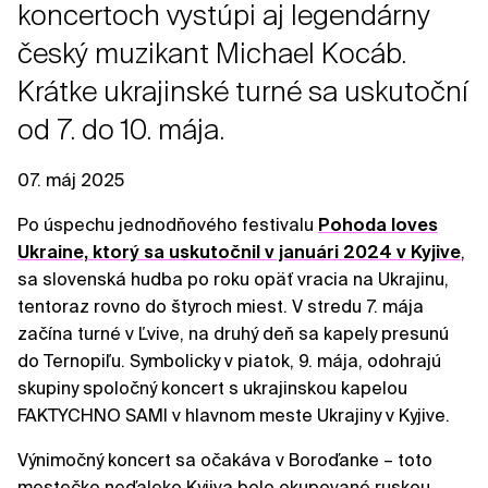
koncertoch vystúpi aj legendárny
český muzikant Michael Kocáb.
Krátke ukrajinské turné sa uskutoční
od 7. do 10. mája.
07. máj 2025
Po úspechu jednodňového festivalu
Pohoda loves
Ukraine, ktorý sa uskutočnil v januári 2024 v Kyjive
,
sa slovenská hudba po roku opäť vracia na Ukrajinu,
tentoraz rovno do štyroch miest. V stredu 7. mája
začína turné v Ľvive, na druhý deň sa kapely presunú
do Ternopiľu. Symbolicky v piatok, 9. mája, odohrajú
skupiny spoločný koncert s ukrajinskou kapelou
FAKTYCHNO SAMI v hlavnom meste Ukrajiny v Kyjive.
Výnimočný koncert sa očakáva v Boroďanke – toto
mestečko neďaleko Kyjiva bolo okupované ruskou