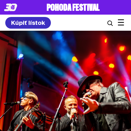
8. – 10.7.2027
☰
Kúpiť lístok