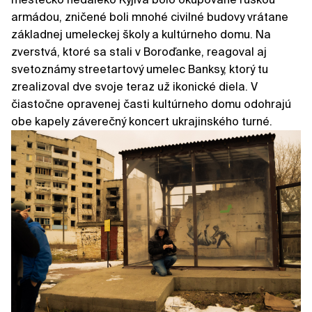
armádou, zničené boli mnohé civilné budovy vrátane
základnej umeleckej školy a kultúrneho domu. Na
zverstvá, ktoré sa stali v Boroďanke, reagoval aj
svetoznámy streetartový umelec Banksy, ktorý tu
zrealizoval dve svoje teraz už ikonické diela. V
čiastočne opravenej časti kultúrneho domu odohrajú
obe kapely záverečný koncert ukrajinského turné.