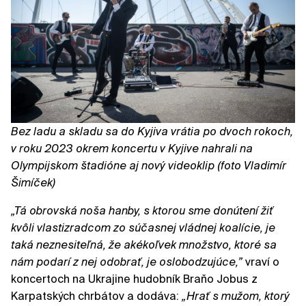
Bez ladu a skladu sa do Kyjiva vrátia po dvoch rokoch,
v roku 2023 okrem koncertu v Kyjive nahrali na
Olympijskom štadióne aj nový videoklip (foto Vladimír
Šimíček)
„Tá obrovská noša hanby, s ktorou sme donútení žiť
kvôli vlastizradcom zo súčasnej vládnej koalície, je
taká neznesiteľná, že akékoľvek množstvo, ktoré sa
nám podarí z nej odobrať, je oslobodzujúce,”
vraví o
koncertoch na Ukrajine hudobník Braňo Jobus z
Karpatských chrbátov a dodáva:
„Hrať s mužom, ktorý