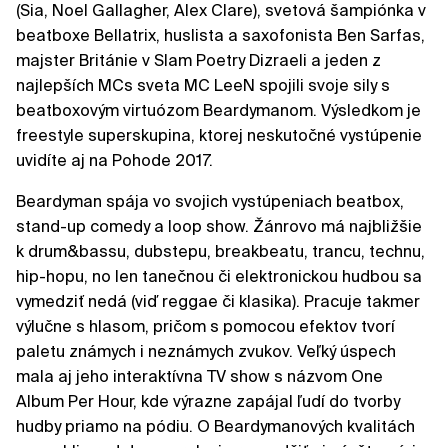
(Sia, Noel Gallagher, Alex Clare), svetová šampiónka v
beatboxe Bellatrix, huslista a saxofonista Ben Sarfas,
majster Británie v Slam Poetry Dizraeli a jeden z
najlepších MCs sveta MC LeeN spojili svoje sily s
beatboxovým virtuózom Beardymanom. Výsledkom je
freestyle superskupina, ktorej neskutočné vystúpenie
uvidíte aj na Pohode 2017.
Beardyman spája vo svojich vystúpeniach beatbox,
stand-up comedy a loop show. Žánrovo má najbližšie
k drum&bassu, dubstepu, breakbeatu, trancu, technu,
hip-hopu, no len tanečnou či elektronickou hudbou sa
vymedziť nedá (viď reggae či klasika). Pracuje takmer
výlučne s hlasom, pričom s pomocou efektov tvorí
paletu známych i neznámych zvukov. Veľký úspech
mala aj jeho interaktívna TV show s názvom One
Album Per Hour, kde výrazne zapájal ľudí do tvorby
hudby priamo na pódiu. O Beardymanových kvalitách