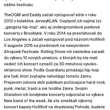
nášho festivalu.
TheOGM and Eaddy začali vystupovať ešte v roku
2012 v kolektíve JerseyKLAN. Ovplyvnil ich najmä tzv.
„gangsta hip-hop“, ako aj undergroundové punkové
koncerty v Brooklyne. V roku 2014 sa presťahovali do
Los Angeles a začali vystupovať pod názvom Ho99o9.
V auguste 2015 sa predstavili na newyorskom
Afropunk Festivale. Rolling Stone ich následne zaradil
do výberu 10 nových umelcov, o ktorých by ste mali
vedieť. Ich koncert označil za 30 minútovú vysoko-
oktánovú show. Podľa Guardianu prinášajú hip-hop
pre ľudí, ktorí zvyčajne neholdujú tomuto žánru.
Prejavom oslovia skôr publikum počúvajúce hard-rock,
punk, metal, trash a iné tvrdšie žánre. Svojim
čitateľom ich londýnske koncerty odporúčal vo výbere
New band of the week. Ak ste zmeškali výborný
koncert kapely Ho99o9 na dvadsiatej Pohode, budete