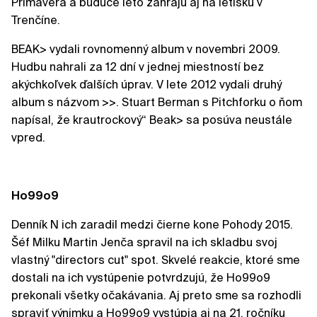
Primavera a budúce leto zahrajú aj na letisku v
Trenčíne.
BEAK> vydali rovnomenný album v novembri 2009.
Hudbu nahrali za 12 dní v jednej miestností bez
akýchkoľvek ďalších úprav. V lete 2012 vydali druhý
album s názvom >>. Stuart Berman s Pitchforku o ňom
napísal, že krautrockový“ Beak> sa posúva neustále
vpred.
Ho99o9
Denník N ich zaradil medzi čierne kone Pohody 2015.
Šéf Milku Martin Jenča spravil na ich skladbu svoj
vlastný "directors cut" spot. Skvelé reakcie, ktoré sme
dostali na ich vystúpenie potvrdzujú, že Ho99o9
prekonali všetky očakávania. Aj preto sme sa rozhodli
spraviť výnimku a Ho99o9 vystúpia aj na 21. ročníku