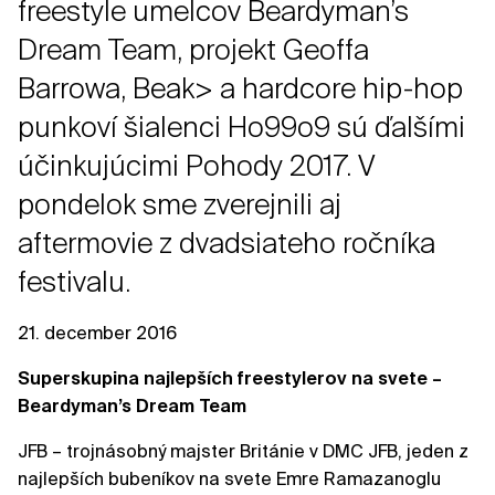
freestyle umelcov Beardyman’s
Dream Team, projekt Geoffa
Barrowa, Beak> a hardcore hip-hop
punkoví šialenci Ho99o9 sú ďalšími
účinkujúcimi Pohody 2017. V
pondelok sme zverejnili aj
aftermovie z dvadsiateho ročníka
festivalu.
21. december 2016
Superskupina najlepších freestylerov na svete –
Beardyman’s Dream Team
JFB – trojnásobný majster Británie v DMC JFB, jeden z
najlepších bubeníkov na svete Emre Ramazanoglu