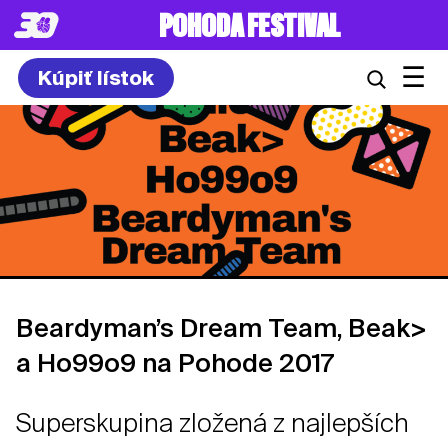
POHODA FESTIVAL
☰
Kúpiť lístok
Beardyman’s Dream Team, Beak>
a Ho99o9 na Pohode 2017
Superskupina zložená z najlepších