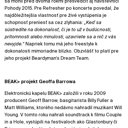
sa mohli pred dvoma rokmi presvedčiť aj návštevníci
Pohody 2015. Pre Refresher po koncerte povedal, že
najdôležitejšia vlastnosť pre živé vystúpenia je
schopnosť preniesť sa cez zlyhania:
„Keď sa
sústredíte na dokonalosť, či je to už v budúcnosti,
prítomnosti alebo minulosti, uzavriete sa a nič z vás
nevyjde.“
Napriek tomu má jeho freestyle k
dokonalosti mimoriadne blízko. Obzvlášť to platí pre
jeho projekt Beardyman’s Dream Team.
BEAK> projekt Geoffa Barrowa
Elektronickú kapelu BEAK> založili v roku 2009
producent Geoff Barrow, basgitarista Billy Fuller a
Matt Williams, ktorého nedávno nahradil muzikant Will
Young. V tomto roku nahrali soundtrack k filmu Couple
in a Hole, vystúpili na festivaloch ako Glastonbury či