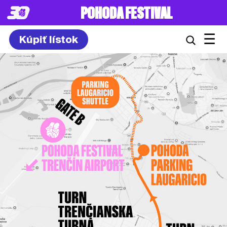
POHODA FESTIVAL
☰
Kúpiť lístok