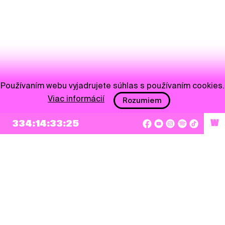
Používaním webu vyjadrujete súhlas s používaním cookies.
Viac informácií
Rozumiem
NEWSLETTER
334:14:33:25
W
Prihlásiť sa
Súhlasím so zapísaním mojej e-mailovej adresy do Pohoda Newslettra a využívaním
na marketingové účely.