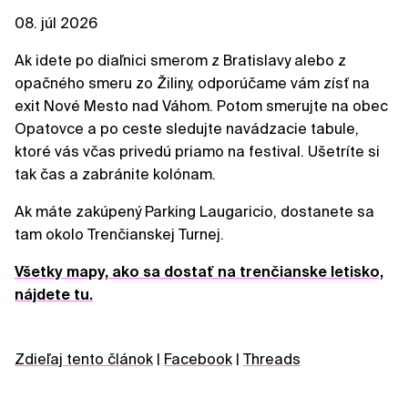
08. júl 2026
Ak idete po diaľnici smerom z Bratislavy alebo z
opačného smeru zo Žiliny, odporúčame vám zísť na
exit Nové Mesto nad Váhom. Potom smerujte na obec
Opatovce a po ceste sledujte navádzacie tabule,
ktoré vás včas privedú priamo na festival. Ušetríte si
tak čas a zabránite kolónam.
Ak máte zakúpený Parking Laugaricio, dostanete sa
tam okolo Trenčianskej Turnej.
Všetky mapy, ako sa dostať na trenčianske letisko,
nájdete tu.
Zdieľaj tento článok
|
Facebook
|
Threads