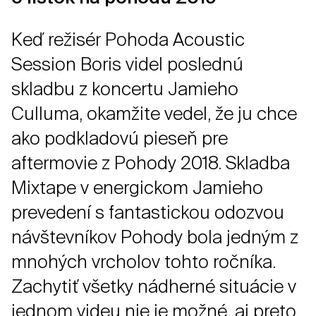
Keď režisér Pohoda Acoustic
Session Boris videl poslednú
skladbu z koncertu Jamieho
Culluma, okamžite vedel, že ju chce
ako podkladovú pieseň pre
aftermovie z Pohody 2018. Skladba
Mixtape v energickom Jamieho
prevedení s fantastickou odozvou
návštevníkov Pohody bola jedným z
mnohých vrcholov tohto ročníka.
Zachytiť všetky nádherné situácie v
jednom videu nie je možné, aj preto