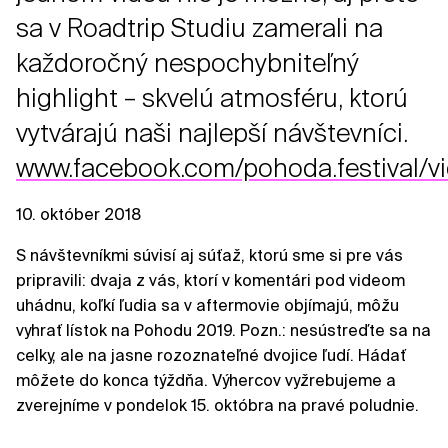
sa v Roadtrip Studiu zamerali na
každoročný nespochybniteľný
highlight – skvelú atmosféru, ktorú
vytvárajú naši najlepší návštevníci.
www.facebook.com/pohoda.festival/
10. október 2018
S návštevníkmi súvisí aj súťaž, ktorú sme si pre vás
pripravili: dvaja z vás, ktorí v komentári pod videom
uhádnu, koľkí ľudia sa v aftermovie objímajú, môžu
vyhrať lístok na Pohodu 2019. Pozn.: nesústreďte sa na
celky, ale na jasne rozoznateľné dvojice ľudí. Hádať
môžete do konca týždňa. Výhercov vyžrebujeme a
zverejníme v pondelok 15. októbra na pravé poludnie.