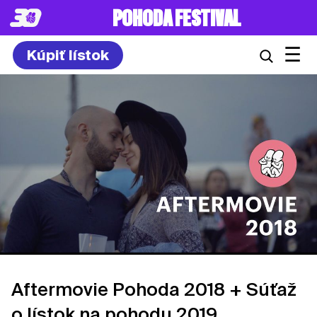
POHODA FESTIVAL
☰
Kúpiť lístok
Aftermovie Pohoda 2018 + Súťaž
o lístok na pohodu 2019