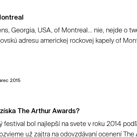
Montreal
ns, Georgia, USA, of Montreal... nie, nejde o tw
vskú adresu americkej rockovej kapely of Montr
arec 2015
 získa The Arthur Awards?
ý festival bol najlepší na svete v roku 2014 p
ozvieme už zajtra na odovzdávaní ocenení The A