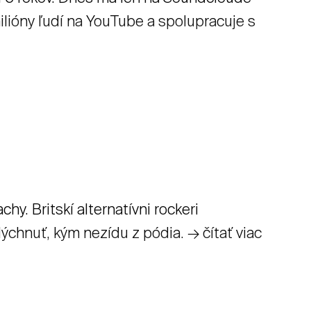
milióny ľudí na YouTube a spolupracuje s
chy. Britskí alternatívni rockeri
ýchnuť, kým nezídu z pódia. → čítať viac