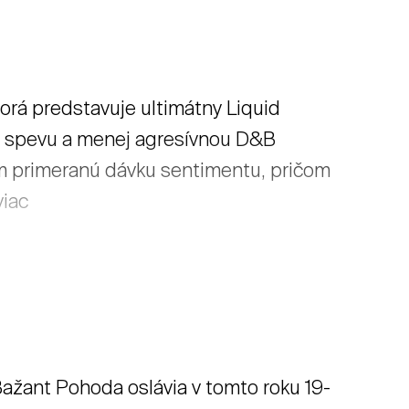
torá predstavuje ultimátny Liquid
 spevu a menej agresívnou D&B
m primeranú dávku sentimentu, pričom
viac
 Bažant Pohoda oslávia v tomto roku 19-