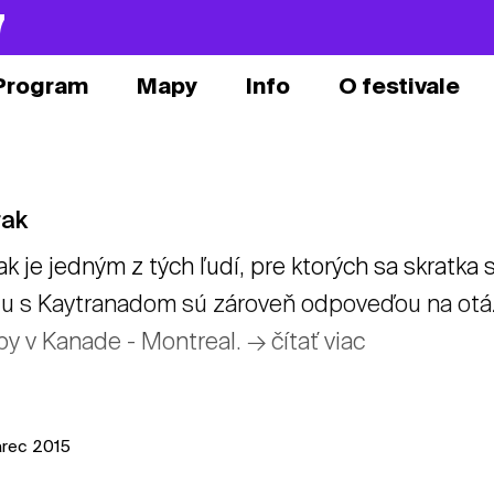
7
Program
Mapy
Info
O festivale
rak
ak je jedným z tých ľudí, pre ktorých sa skratka
u s Kaytranadom sú zároveň odpoveďou na otáz
y v Kanade - Montreal. → čítať viac
arec 2015