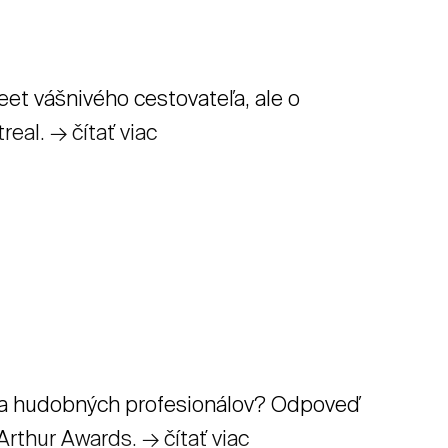
eet vášnivého cestovateľa, ale o
eal. → čítať viac
odľa hudobných profesionálov? Odpoveď
rthur Awards. → čítať viac