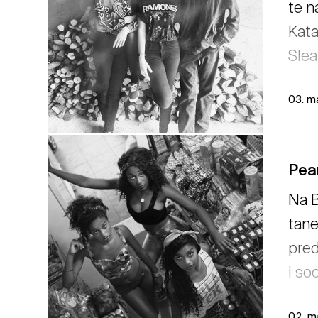
te n
Kata
Slea
03. m
Pea
Na B
tane
pred
i so
02. m