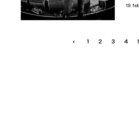
19. fe
1
2
3
4