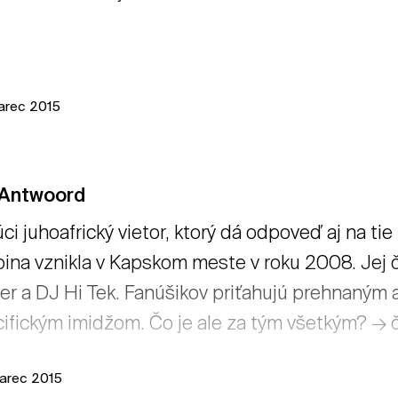
arec 2015
 Antwoord
ci juhoafrický vietor, ktorý dá odpoveď aj na ti
ina vznikla v Kapskom meste v roku 2008. Jej č
er a DJ Hi Tek. Fanúšikov priťahujú prehnaným 
ifickým imidžom. Čo je ale za tým všetkým? → čí
arec 2015