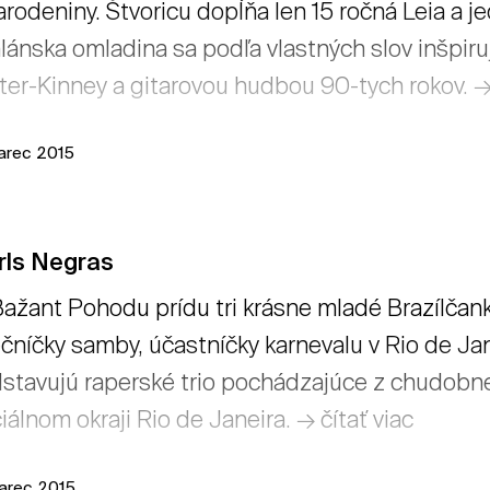
arodeniny. Štvoricu dopĺňa len 15 ročná Leia a 
lánska omladina sa podľa vlastných slov inšpiru
ter-Kinney a gitarovou hudbou 90-tych rokov. → 
arec 2015
rls Negras
ažant Pohodu prídu tri krásne mladé Brazílčank
čníčky samby, účastníčky karnevalu v Rio de Jan
stavujú raperské trio pochádzajúce z chudobnej
ciálnom okraji Rio de Janeira. → čítať viac
arec 2015