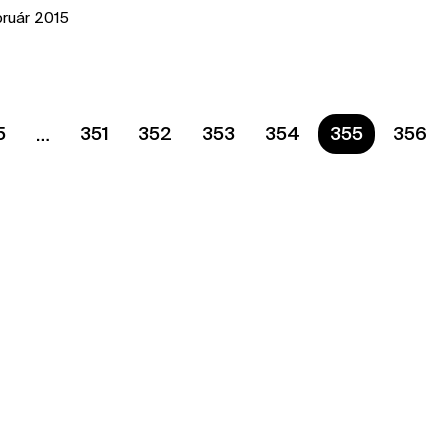
bruár 2015
5
351
352
353
354
Ste na strane
355
356