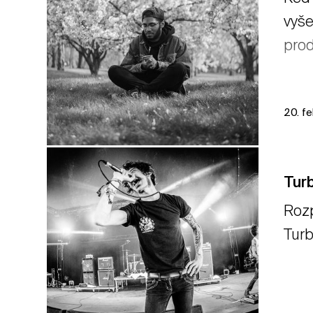
vyše
prod
20. f
Turb
Rozp
Turb