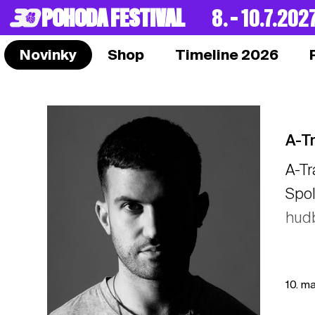
POHODA FESTIVAL
8. – 10.7.202
Novinky
Shop
Timeline 2026
A-T
A-Tr
Spol
hudb
10. m