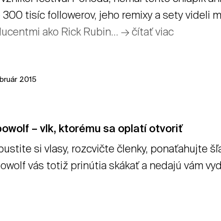
 300 tisíc followerov, jeho remixy a sety videli 
ucentmi ako Rick Rubin... → čítať viac
ebruár 2015
owolf – vlk, ktorému sa oplatí otvoriť
ustite si vlasy, rozcvičte členky, ponaťahujte šľa
owolf vás totiž prinútia skákať a nedajú vám vyd