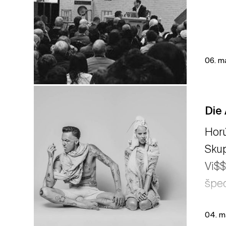
06. m
Die
Horú
Skup
Vi$$
špec
04. m