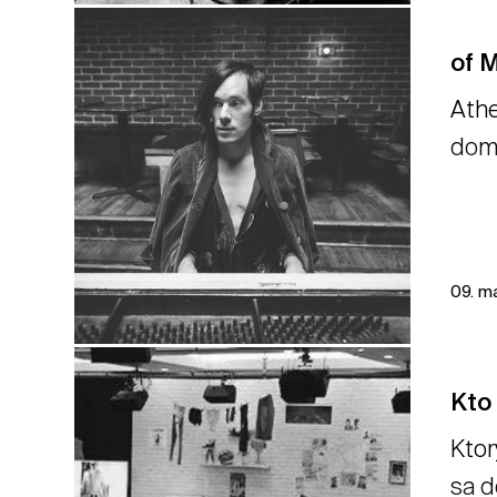
of 
Athe
domo
09. m
Kto
Ktor
sa d