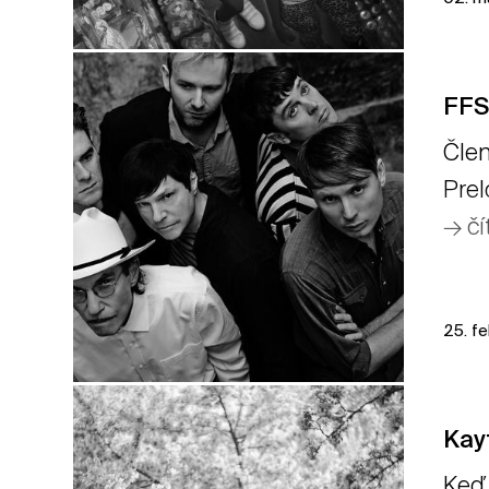
FFS
Člen
Prel
→ čí
25. f
Kay
Keď 