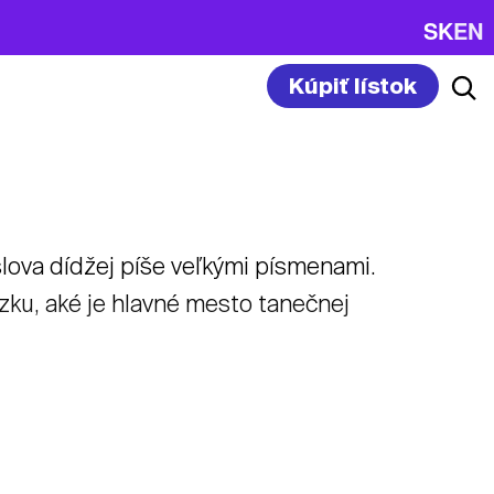
SK
EN
Kúpiť lístok
 slova dídžej píše veľkými písmenami.
ku, aké je hlavné mesto tanečnej