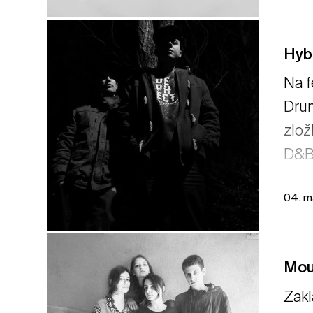
Hyb
Na f
Drum
zlož
D&B 
04. m
Mou
Zakl