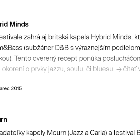
rid Minds
estivale zahrá aj britská kapela Hybrid Minds, k
&Bass (subžáner D&B s výraznejším podielom
kou). Tento overený recept ponúka poslucháčo
okorení o prvky jazzu, soulu, či bluesu. → čítať 
arec 2015
rn
adateľky kapely Mourn (Jazz a Carla) a festival