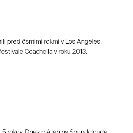
ili pred ôsmimi rokmi v Los Angeles.
festivale Coachella v roku 2013.
ni 5 rokov. Dnes má len na Soundcloude