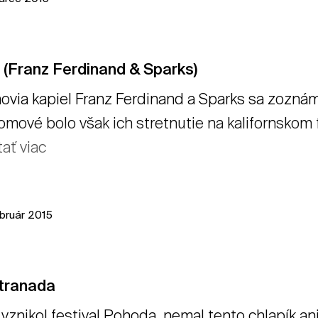
 (Franz Ferdinand & Sparks)
ovia kapiel Franz Ferdinand a Sparks sa zoznám
omové bolo však ich stretnutie na kalifornskom 
tať viac
ebruár 2015
tranada
vznikol festival Pohoda, nemal tento chlapík a