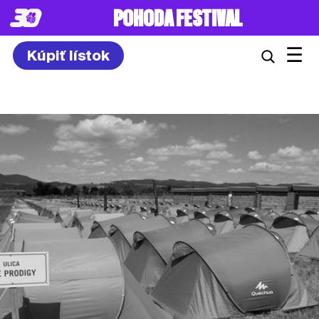
8. – 10.7.2027
☰
Kúpiť lístok