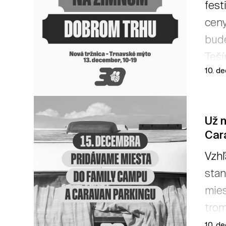
fest
ceny
bude
Teší
10. d
Už n
Car
Vzhľ
stan
mies
trom
mies
10. d