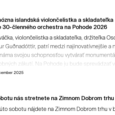
zna islandská violončelistka a skladateľka 
e 30-členného orchestra na Pohode 2026
áčka, violončelistka a skladateľka, držiteľka O
ur Guðnadóttir, patrí medzi najinovatívnejšie a 
náma svojou schopnosťou vytvárať monumentáln
bných zákutí. Na Pohode ju bude sprevádzať vy
nečný hudobný zážitok plný zimomriaviek. → číta
ecember 2025
obotu nás stretnete na Zimnom Dobrom trhu
úto sobotu nájdete na Zimnom Dobrom trhu v bra