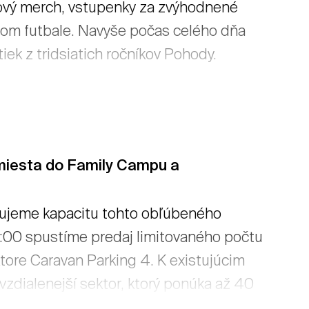
dový merch, vstupenky za zvýhodnené
olnom futbale. Navyše počas celého dňa
iek z tridsiatich ročníkov Pohody.
 miesta do Family Campu a
rujeme kapacitu tohto obľúbeného
:00 spustíme predaj limitovaného počtu
tore Caravan Parking 4. K existujúcim
zdialenejší sektor, ktorý ponúka až 40
arking 4 bude možná len v prípade, ak