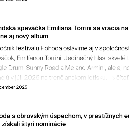
áte zakúpenú 3-dňovú alebo 4-dňovú vstupenku
ndská speváčka Emilíana Torrini sa vracia na
ne aj nový album
ročník festivalu Pohoda oslávime aj v spoločnos
áčok, Emilíanou Torrini. Jedinečný hlas, skvelé
le Drum, Sunny Road a Me and Armini, ale aj n
ejú v júli 2026 na trenčianskom letisku. → čítať
ecember 2025
oda s obrovským úspechom, v prestížnych e
získali štyri nominácie