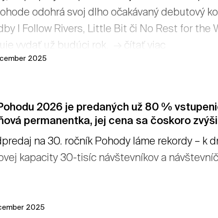
ohode odohrá svoj dlho očakávaný debutový konc
dby I Follow Rivers, Little Bit či No Rest for the 
uje vydať už budúci rok. → čítať viac
ecember 2025
Pohodu 2026 je predaných už 80 % vstupeni
ňová permanentka, jej cena sa čoskoro zvýši
predaj na 30. ročník Pohody láme rekordy – k
ovej kapacity 30-tisíc návštevníkov a návštevníč
ecember 2025