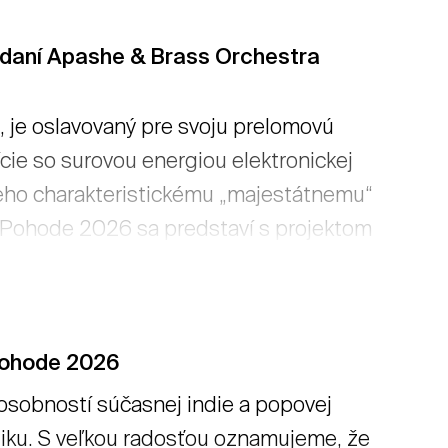
odaní Apashe & Brass Orchestra
, je oslavovaný pre svoju prelomovú
ie so surovou energiou elektronickej
jeho charakteristickému „majestátnemu“
a Pohode 2026 sa predstaví s projektom
najväčších svetových pódiách.
Pohode 2026
 osobností súčasnej indie a popovej
liku. S veľkou radosťou oznamujeme, že