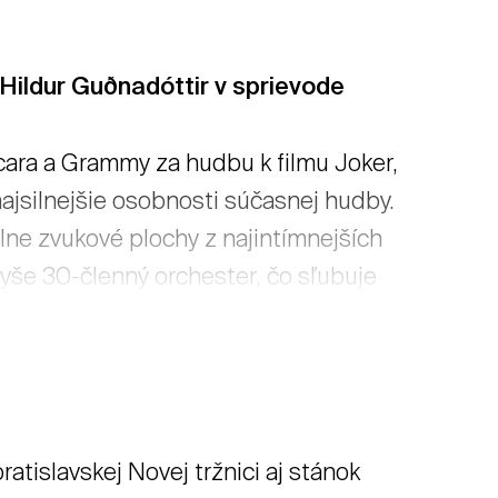
Hildur Guðnadóttir v sprievode
scara a Grammy za hudbu k filmu Joker,
najsilnejšie osobnosti súčasnej hudby.
e zvukové plochy z najintímnejších
še 30-členný orchester, čo sľubuje
ť viac
tislavskej Novej tržnici aj stánok