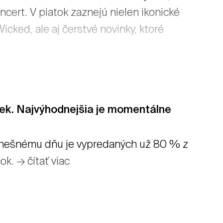
ert. V piatok zaznejú nielen ikonické
Wicked, ale aj čerstvé novinky, ktoré
ek. Najvýhodnejšia je momentálne
 dnešnému dňu je vypredaných už 80 % z
ok. → čítať viac