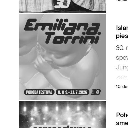
už m
Isla
pies
30. 
spev
Jung
zazn
10. d
Poh
sme 