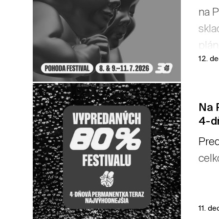
na P
skla
plán
12. d
Na 
4-d
Pred
celk
11. d