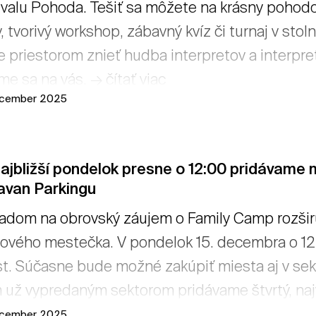
ivalu Pohoda. Tešiť sa môžete na krásny poho
, tvorivý workshop, zábavný kvíz či turnaj v st
 priestorom znieť hudba interpretov a interpret
me sa na vás. → čítať viac
ecember 2025
ajbližší pondelok presne o 12:00 pridávame
avan Parkingu
adom na obrovský záujem o Family Camp rozši
ového mestečka. V pondelok 15. decembra o 12
t. Súčasne bude možné zakúpiť miesta aj v sek
 už vypredaným sektorom pridávame štvrtý, najv
t. Upozorňujeme, že kúpa miesta do Caravan P
ecember 2025