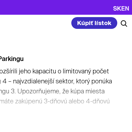
SK
EN
Kúpiť lístok
Parkingu
írili jeho kapacitu o limitovaný počet
4 – najvzdialenejší sektor, ktorý ponúka
ngu 3. Upozorňujeme, že kúpa miesta
už máte zakúpenú 3-dňovú alebo 4-dňovú