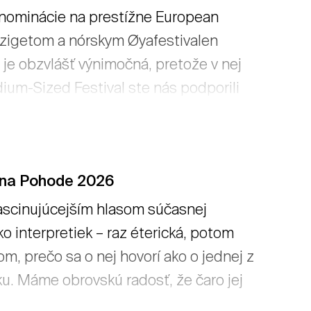
i nominácie na prestížne European
zigetom a nórskym Øyafestivalen
 je obzvlášť výnimočná, pretože v nej
dium-Sized Festival ste nás podporili
 za každý hlas a dôveru. → čítať viac
 na Pohode 2026
fascinujúcejším hlasom súčasnej
ľko interpretiek – raz éterická, potom
m, prečo sa o nej hovorí ako o jednej z
ku. Máme obrovskú radosť, že čaro jej