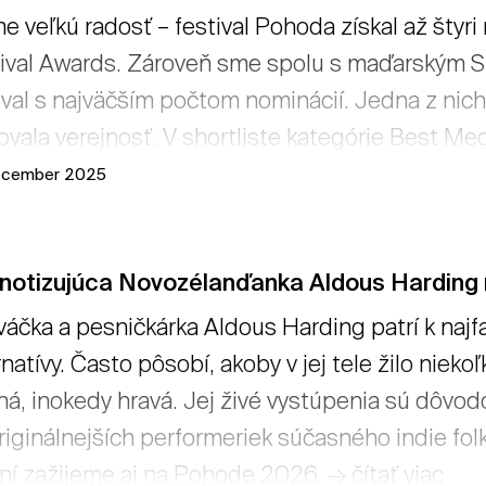
 veľkú radosť – festival Pohoda získal až štyr
ival Awards. Zároveň sme spolu s maďarským S
ival s najväčším počtom nominácií. Jedna z nich
ovala verejnosť. V shortliste kategórie Best Me
e vy – fanúšikovia a fanúšičky Pohody. Ďakujeme
ecember 2025
notizujúca Novozélanďanka Aldous Harding
áčka a pesničkárka Aldous Harding patrí k naj
rnatívy. Často pôsobí, akoby v jej tele žilo nieko
á, inokedy hravá. Jej živé vystúpenia sú dôvodo
riginálnejších performeriek súčasného indie fol
ní zažijeme aj na Pohode 2026. → čítať viac