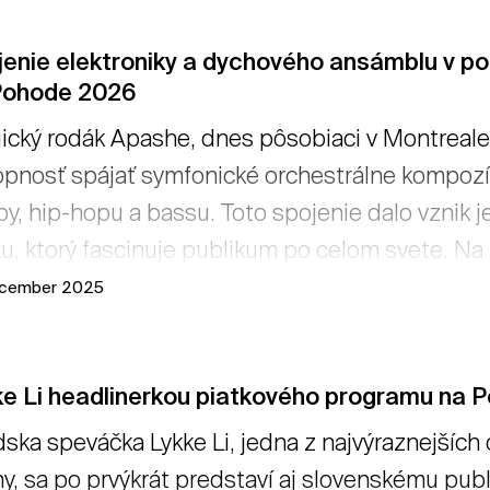
jenie elektroniky a dychového ansámblu v p
Pohode 2026
ický rodák Apashe, dnes pôsobiaci v Montreale
pnosť spájať symfonické orchestrálne kompozíc
y, hip-hopu a bassu. Toto spojenie dalo vznik 
u, ktorý fascinuje publikum po celom svete. N
he & Brass Orchestra, s ktorým vystúpil už na 
ecember 2025
tať viac
ke Li headlinerkou piatkového programu na 
ska speváčka Lykke Li, jedna z najvýraznejších
y, sa po prvýkrát predstaví aj slovenskému pub