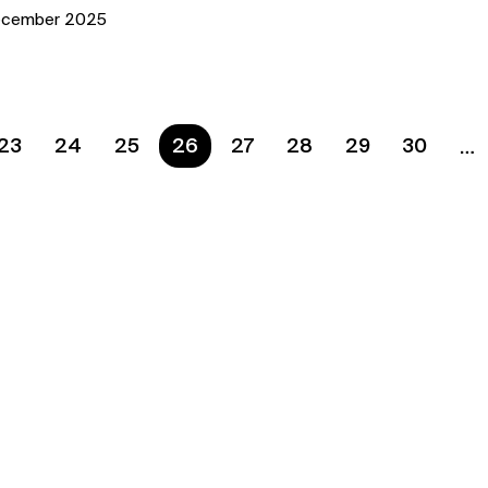
ecember 2025
23
24
25
Ste na strane
26
27
28
29
30