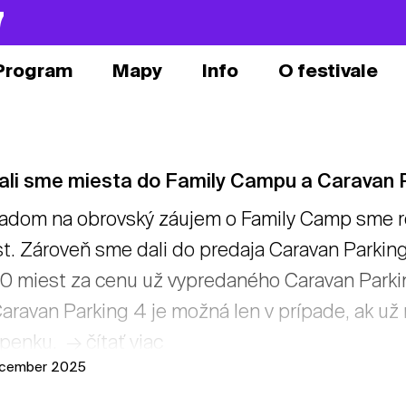
7
Program
Mapy
Info
O festivale
dali sme miesta do Family Campu a Caravan 
adom na obrovský záujem o Family Camp sme rozš
t. Zároveň sme dali do predaja Caravan Parking 
0 miest za cenu už vypredaného Caravan Parki
aravan Parking 4 je možná len v prípade, ak 
penku. → čítať viac
ecember 2025