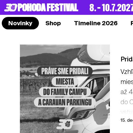
POHODA FESTIVAL
8. – 10.7.202
Novinky
Shop
Timeline 2026
Pri
Vzhľ
mies
až 4
do C
vstu
15. d