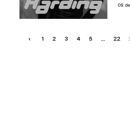
09. d
1
2
3
4
5
22