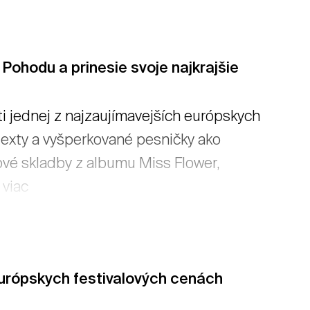
. → čítať viac
 Pohodu a prinesie svoje najkrajšie
ti jednej z najzaujímavejších európskych
 texty a vyšperkované pesničky ako
ové skladby z albumu Miss Flower,
 viac
urópskych festivalových cenách