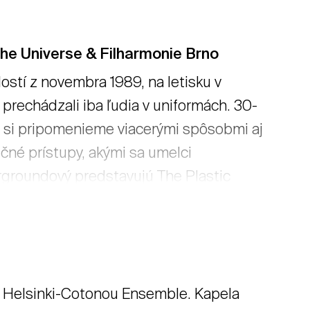
the Universe & Filharmonie Brno
stí z novembra 1989, na letisku v
rechádzali iba ľudia v uniformách. 30-
e si pripomenieme viacerými spôsobmi aj
čné prístupy, akými sa umelci
ergroundový predstavujú The Plastic
tom „Co znamená vésti koně“.
nás jedenásť, ktorý bol uvedený naživo
nenej zostave i s rozšíreným
a Helsinki-Cotonou Ensemble. Kapela