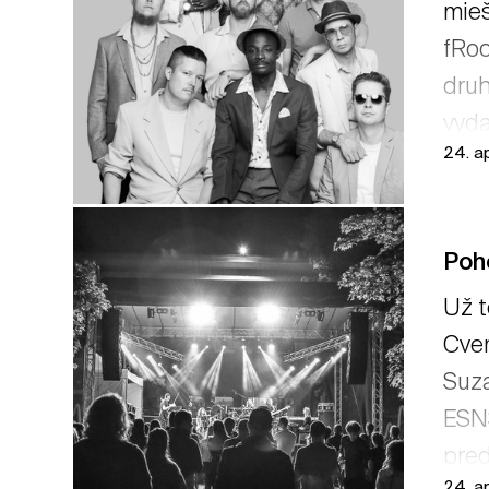
mieš
fRoo
druh
vyda
24. ap
Poh
Už t
Cver
Suza
ESNS
pred
24. ap