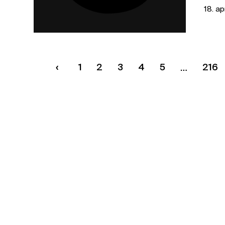
18. ap
veľk
1
2
3
4
5
216