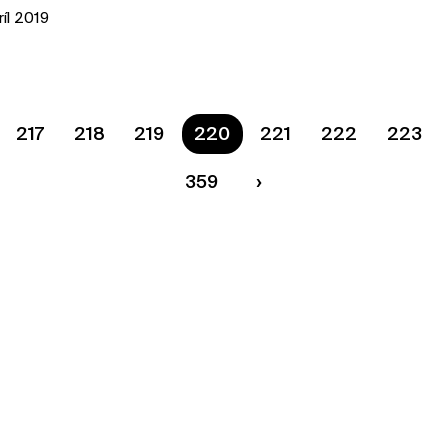
ríl 2019
onočného lovu. https://vb.me/pohodacommunit
217
218
219
Ste na strane
220
221
222
223
359