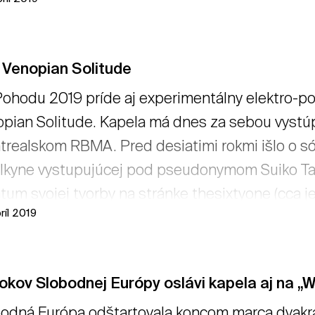
s Keynote rozhovoru porozpráva balkánska pro
ukčný Mišo Sládek bude moderovať debatu o Z
 obhájiť minuloročné víťazstvo v stolnofutbalo
 Venopian Solitude
emanageri a Matwe okrem toho kurátoruje Nočnú
ohodu 2019 príde aj experimentálny elektro-po
pian Solitude. Kapela má dnes za sebou vystúpe
realskom RBMA. Pred desiatimi rokmi išlo o só
kyne vystupujúcej pod pseudonymom Suiko Taka
tum svojej tvorby na stránke thesixtyone (cca 
ríl 2019
campe a Youtube. Tu zaujala svojimi nekonven
rojovým obsadením ľudí i médiá z rôznych kútov s
 Out). → čítať viac
okov Slobodnej Európy oslávi kapela aj na 
odná Európa odštartovala koncom marca dvakrá