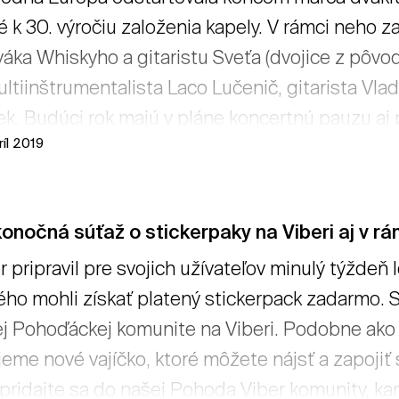
é k 30. výročiu založenia kapely. V rámci neho 
áka Whiskyho a gitaristu Sveťa (dvojice z pôvo
ultiinštrumentalista Laco Lučenič, gitarista Vla
ek. Budúci rok majú v pláne koncertnú pauzu aj 
ríl 2019
 nášho rock´n´rollu vystúpi aj na letisku Trenčí
kyho, vďaka ktorému vznikli mnohé letecké zábe
idelne lietava aj s návštevníkmi Pohody. → čítať 
onočná súťaž o stickerpaky na Viberi aj v 
r pripravil pre svojich užívateľov minulý týždeň 
ého mohli získať platený stickerpack zadarmo. S
j Pohoďáckej komunite na Viberi. Podobne ako m
jeme nové vajíčko, ktoré môžete nájsť a zapojiť 
 pridajte sa do našej Pohoda Viber komunity, ka