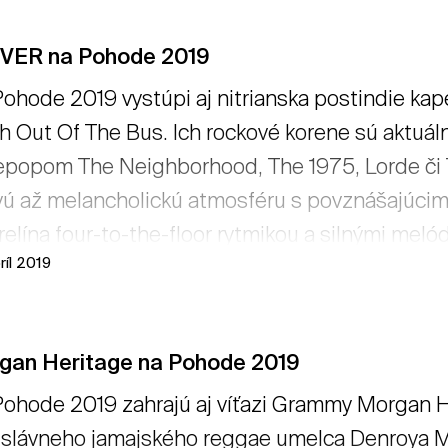
ľia ňemala." Záverom sa spoločnou piesňou člen
VER na Pohode 2019
kmi a vzdajú hold Jánovi a Martine recitovaním j
ohode 2019 vystúpi aj nitrianska postindie ka
h Out Of The Bus. Ich rockové korene sú aktuá
epopom The Neighborhood, The 1975, Lorde či 
ú až melancholickú atmosféru s povznášajúcim
relína four-to-the-floor rytmikou a silnými mel
ríl 2019
o_Head Awards 2018 boli nominovaní v kategórii
cie Advance Investments (grant určený na hu
sná a zaujímavejšia verzia Depeche Mode. Zaslúž
gan Heritage na Pohode 2019
ni“ dodávame na adresu LUVVER my. → čítať via
ohode 2019 zahrajú aj víťazi Grammy Morgan He
 slávneho jamajského reggae umelca Denroya Mo