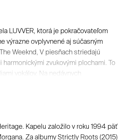
ovia oboch kolektívov rozlúčia s
ednej z Jánových básní. → čítať viac
pela LUVVER, ktorá je pokračovateľom
lne výrazne ovplyvnené aj súčasným
The Weeknd, V piesňach striedajú
i harmonickými zvukovými plochami. To
ódiami vokálov. Na nedávnych
 nováčik roka a odniesli si ocenenie
dobnú produkciu). LUVVER znejú ako
ili by si, aby boli aj minimálne rovnako
c
ritage. Kapelu založilo v roku 1994 päť
rgana. Za albumy Strictly Roots (2015)