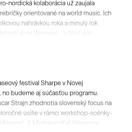
fro-nordická kolaborácia už zaujala
rebríčky orientované na world music. Ich
folkovou nahrávkou roka a minulý rok
stavili aj na Womexe. → čítať viac
seový festival Sharpe v Novej
, no budeme aj súčasťou programu.
ar Strajn zhodnotia slovenský focus na
oročné úsilie v rámci workshop-scénky-
 Minutes“. S Michalom Kaščákom sa