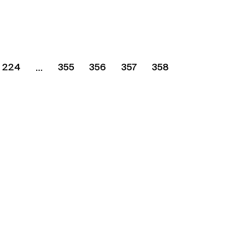
yweb → čítať viac
224
355
356
357
358