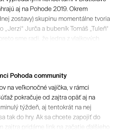
zahrajú aj na Pohode 2019. Okrem
dnej zostavy) skupinu momentálne tvoria
do „Jerzi“ Jurča a bubeník Tomáš „Tuleň“
preto sme radi, že jedna z vlajkových
n. To je zároveň domovským letiskom
ry z nášho festivalu a ponad areál
viac
rámci Pohoda community
lov na veľkonočné vajíčka, v rámci
úťaž pokračuje od zajtra opäť aj na
inulý týždeň, aj tentokrát na nej
sa tak do hry. Ak sa chcete zapojiť do
m zajtra pridáme link na začatie ďalšieho