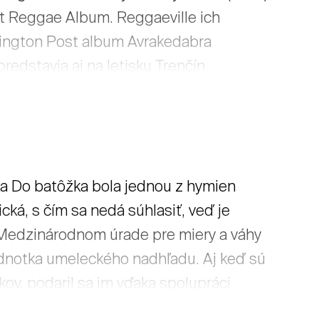
st Reggae Album. Reggaeville ich
fington Post album Avrakedabra
redstavia aj na letisku Trenčín.
čka Do batôžka bola jednou z hymien
ická, s čím sa nedá súhlasiť, veď je
 Medzinárodnom úrade pre miery a váhy
jednotka umeleckého nadhľadu. Aj keď sú
ov, podaril sa im vďaka spolupráci
lepší album našej histórie – Bolo nás