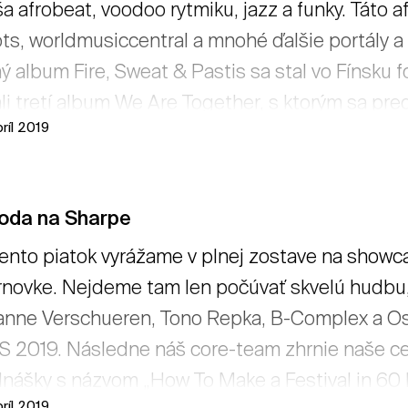
a afrobeat, voodoo rytmiku, jazz a funky. Táto a
ts, worldmusiccentral a mnohé ďalšie portály a 
ý album Fire, Sweat & Pastis sa stal vo Fínsku 
li tretí album We Are Together, s ktorým sa pred
ríl 2019
oda na Sharpe
ento piatok vyrážame v plnej zostave na showca
novke. Nejdeme tam len počúvať skvelú hudbu
nne Verschueren, Tono Repka, B-Complex a Osc
 2019. Následne náš core-team zhrnie naše cel
nášky s názvom „How To Make a Festival in 60
ríl 2019