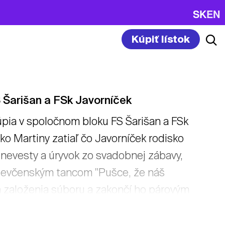
SK
EN
Kúpiť lístok
 Šarišan a FSk Javorníček
úpia v spoločnom bloku FS Šarišan a FSk
ko Martiny zatiaľ čo Javorníček rodisko
nevesty a úryvok zo svadobnej zábavy,
 dievčenským tancom "Pušce, že náš
ia založenia súboru a zakončí ho párovým
ček na koncerte zahrá repertoár
a Kuciaka v pásme "Ňikdáj som takého