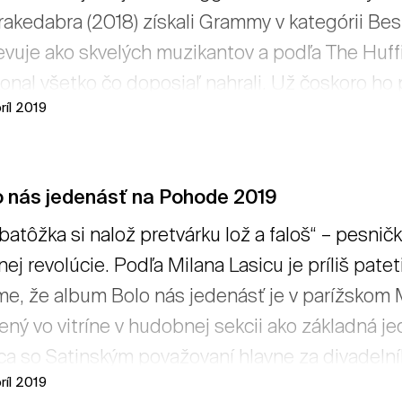
rakedabra (2018) získali Grammy v kategórii Be
vuje ako skvelých muzikantov a podľa The Huf
onal všetko čo doposiaľ nahrali. Už čoskoro ho p
ríl 2019
tať viac
o nás jedenásť na Pohode 2019
batôžka si nalož pretvárku lož a faloš“ – pesni
ej revolúcie. Podľa Milana Lasicu je príliš patet
e, že album Bolo nás jedenásť je v parížskom
ený vo vitríne v hudobnej sekcii ako základná 
ca so Satinským považovaní hlavne za divadelník
ríl 2019
niálnym Jarom Filipom nahrať podľa mnohých naj