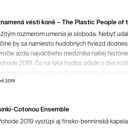
násť. → čítať viac
namená vésti koně – The Plastic People of 
žitým rozmerom umenia je sloboda. Nebyť udalo
číne by sa namiesto hudobných hviezd dodnes p
ýročie azda najväčšieho medzníka našej históri
ohode 2019. Čo sa týka hudby, pôjde o dva rozli
vnávali s realitou v časoch neslobody. Ten und
ríl 2019
le of the Universe a Filharmónia Brno s projek
vnávanie sa humorom predstavuje projekt Bolo 
emiére na Pohode 2017. Tentokrát zaznie v dopl
sinki-Cotonou Ensemble
ramom. → čítať viac
ohode 2019 vystúpi aj fínsko-benninská kapel